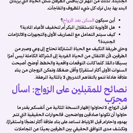
الجديدة. لذلك من المهم أن يناقش الطرفان شكل الحياة التي يريدان
البدء بها، بدل ترك كل شيء للظروف والمفاجآت.
السكن بعد الزواج
أين سيكون
؟
هل الأولوية للاستقلال المبكر أم لتخفيف الأعباء المادية؟
كيف سيتم التعامل مع المصاريف الأولى والتجهيزات والالتزامات
الجديدة؟
وحتى طريقة التكيف مع الحياة المشتركة تحتاج إلى وعي وصبر من
الطرفين، لأن الانتقال من الحياة الفردية إلى الشراكة الكاملة ليس أمرًا
بسيطًا دائمًا. كلما كانت التوقعات واقعية والخطط أوضح، أصبحت
السنوات الأولى أكثر استقرارًا وأقل ضغطًا، وتمكن الزوجان من بناء
علاقة هادئة تنمو بالتفاهم التدريجي لا بالمثالية المرهقة.
نصائح للمقبلين على الزواج: اسأل
مجرّب
قبل الزواج، لا تحاولوا إظهار النسخة المثالية من أنفسكم بقدر ما
حاولوا أن تكونوا صادقين وواضحين. فالحوارات الحقيقية التي تتم
بهدوء واحترام قبل الارتباط تساعد على بناء علاقة أكثر نضجًا واستقرارًا،
وتكشف مدى التوافق الحقيقي بين الطرفين بعيدًا عن المجاملات