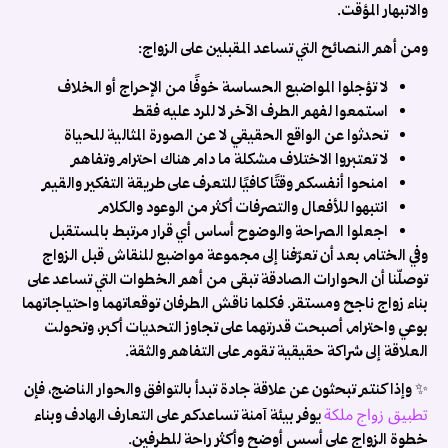
والانبهار المؤقت.
ومن أهم النصائح التي تساعد المقبلين على الزواج:
لا تؤجلوا المواضيع الحساسة خوفًا من الإحراج أو الخلاف
استمعوا لفهم الطرف الآخر لا للرد عليه فقط
تحدثوا عن الواقع الحقيقي لا عن الصورة المثالية للحياة
لا تعتبروا الاختلاف مشكلة ما دام هناك احترام وتفاهم
امنحوا أنفسكم وقتًا كافيًا للتعرف على طريقة التفكير والقيم
انتبهوا للأفعال والتصرفات أكثر من الوعود والكلام
اجعلوا الصراحة والوضوح أساس أي قرار مرتبط بالمستقبل
وفي الختام،
بعد أن تعرّفنا إلى مجموعة مواضيع للنقاش قبل الزواج
توصلّنا أن الحوارات الصادقة تبقى من أهم الخطوات التي تساعد على
بناء زواج ناجح ومستقر. فكلما ناقش الطرفان توقعاتهما واحتياجاتهما
بوعي واحترام، أصبحت قدرتهما على تجاوز التحديات أكبر، وتحولت
العلاقة إلى شراكة حقيقية تقوم على التفاهم والثقة.
✨ وإذا كنتم تبحثون عن علاقة جادة تبدأ بالتوافق والحوار الناضج، فإن
تطبيق زواج ملكة
يوفر بيئة آمنة تساعدكم على التعارف الهادف وبناء
خطوة الزواج على أسس أوضح وأكثر راحة للطرفين.