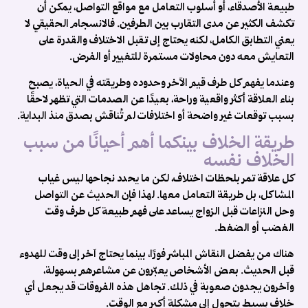
طبيعة الأصدقاء، أو أسلوب التعامل مع مواقع التواصل، يمكن أن
تكشف الكثير عن مدى التقارب بين الطرفين. فالانسجام الحقيقي لا
يعني التطابق الكامل، لكنه يحتاج إلى تقبل الاختلاف والقدرة على
التعايش معه دون محاولات مستمرة للتغيير أو الفرض.
وعندما يفهم كل طرف قيم الآخر وحدوده وطريقته في الحياة، يصبح
بناء العلاقة أكثر واقعية وراحة، بعيدًا عن الصدمات التي تظهر لاحقًا
بسبب توقعات غير واضحة أو اختلافات لم تُناقش بصدق منذ البداية.
طريقة الخلاف بينكما أهم أحيانًا من سبب
الخلاف نفسه
كل علاقة تمر بلحظات اختلاف، لكن ما يحدد نجاحها ليس غياب
المشاكل، بل طريقة التعامل معها. لهذا فإن الحديث عن التواصل
وحل النزاعات قبل الزواج يساعد على فهم طبيعة كل طرف وقت
الغضب أو الضغط.
هناك من يفضل النقاش المباشر فورًا، بينما يحتاج آخر إلى وقت للهدوء
قبل الحديث. بعض الأشخاص يعبّرون عن مشاعرهم بسهولة،
وآخرون يجدون صعوبة في ذلك. تجاهل هذه الفروقات قد يجعل أي
خلاف بسيط يتحول إلى مشكلة أكبر مع الوقت.