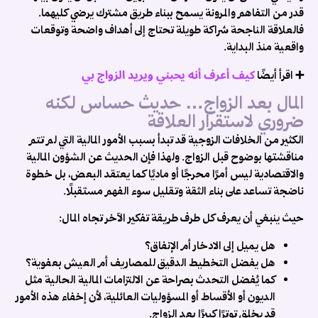
قدر من التفاهم والمرونة يسمح ببناء طريق مشترك يرضي كليهما.
ب
فالعلاقة الناجحة شراكة طويلة تحتاج إلى أهداف واضحة وتوقعات
ا
واقعية منذ البداية.
ك
ت
كيف أعرف أنه يحبني ويريد الزواج بي
➕ اقرأ أيضًا
م
المال بعد الزواج… حديث حساس لكنه
ا
ضروري لاستقرار العلاقة
ا
ف
الكثير من الخلافات الزوجية قد تبدأ بسبب الأمور المالية التي لم تتم
م
مناقشتها بوضوح قبل الزواج. ولهذا فإن الحديث عن الشؤون المالية
ت
والاقتصادية ليس أمرًا محرجًا أو ماديًا كما يعتقد البعض، بل خطوة
و
ناضجة تساعد على بناء الثقة وتقليل سوء الفهم مستقبلًا.
ا
حيث ينبغي أن يعرف كل طرف طريقة تفكير الآخر تجاه المال:
ن
..
هل يميل إلى الادخار أم الإنفاق؟
هل يفضل التخطيط الدقيق للمصاريف أم العيش بعفوية؟
كما يُفضل التحدث بصراحة عن الالتزامات المالية الحالية مثل
الديون أو الأقساط أو المسؤوليات العائلية، لأن إخفاء هذه الأمور
قد يخلق توترًا كبيرًا بعد الزواج.