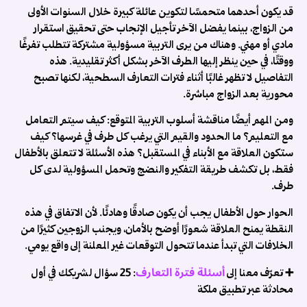
ق
قد يكون أحدهما متحمسًا لتكوين عائلة كبيرة خلال السنوات الأولى
من الزواج، بينما يفضل الآخر تأجيل الإنجاب حتى تحقيق استقرار

مادي أو مهني. وهناك من يرى التربية مسؤولية مشتركة تتطلب تفرغًا
ة
ووقتًا، في حين ينظر إليها الطرف الآخر بشكل أكثر تقليدية. هذه
ي
التفاصيل لا تظهر غالبًا أثناء فترات التعارف السطحية، لكنها تصبح
ق
محورية بعد الزواج مباشرة.
ط
ت
ومن المهم أيضًا مناقشة أسلوب التربية المتوقع: كيف سيتم التعامل
ة
مع التعليم؟ ما الحدود والقيم التي يرغب كل طرف في غرسها؟ كيف
ة
ستكون العلاقة مع الأبناء في المستقبل؟ هذه الأسئلة لا تتعلق بالأطفال
ت
فقط، بل تكشف طريقة التفكير والنضج وتحمل المسؤولية لدى كل
ج
طرف.
ن
الحوار حول الأطفال يجب أن يكون صادقًا وهادئًا. لأن الاتفاق في هذه
ث
النقطة يمنح العلاقة شعورًا أوضح بالأمان، ويجنب الزوجين كثيرًا من
ن
الخلافات التي تبدأ عندما تتحول التوقعات غير المعلنة إلى واقع يومي.
ة
أسئلة فترة التعارف
ق
: 25 سؤال لشريكك في أول
➕ تعرّف معنا إلى
4
محادثة عبر تطبيق ملكة
ق