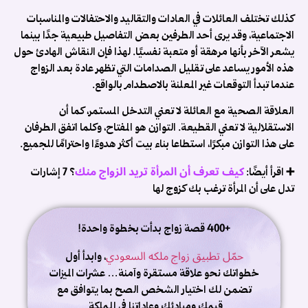
ب
كذلك تختلف العائلات في العادات والتقاليد والاحتفالات والمناسبات
م
الاجتماعية، وقد يرى أحد الطرفين بعض التفاصيل طبيعية جدًا بينما
يشعر الآخر بأنها مرهقة أو متعبة نفسيًا. لهذا فإن النقاش الهادئ حول
م
هذه الأمور يساعد على تقليل الصدامات التي تظهر عادة بعد الزواج
ا
عندما تبدأ التوقعات غير المعلنة بالاصطدام بالواقع.
إ
العلاقة الصحية مع العائلة لا تعني التدخل المستمر، كما أن
ا
الاستقلالية لا تعني القطيعة. التوازن هو المفتاح، وكلما اتفق الطرفان
ا
على هذا التوازن مبكرًا، استطاعا بناء بيت أكثر هدوءًا واحترامًا للجميع.
ع
م
كيف تعرف أن المرأة تريد الزواج منك
➕ اقرأ أيضًا:
؟ 7 إشارات
3
تدل على أن المرأة ترغب بك كزوج لها
أ
3
+400 قصة زواج بدأت بخطوة واحدة!
أ
..
حمّل تطبيق زواج ملكه السعودي
، وابدأ أول
خطواتك نحو علاقة مستقرة وآمنة… عشرات الميزات
تضمن لك اختيار الشخص الصح بما يتوافق مع
قيمك ومبادئك وعاداتنا في المملكة.