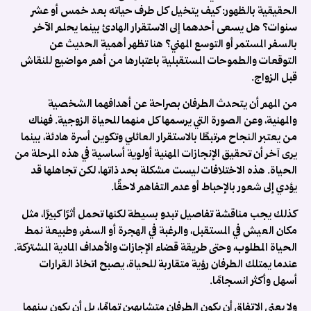
ا
الحقيقية بالظهور: كيف يتخيل كل طرف حياته بعد خمس أو عشر
سنوات؟ هل يسعى أحدهما إلى الاستقرار الهادئ بينما يحلم الآخر
ك
بالسفر المستمر أو التوسع المهني؟ هنا تظهر أهمية الحديث عن
ت
التوقعات والطموحات المستقبلية باعتبارها من أهم مواضيع للنقاش
م
قبل الزواج.
ا
من المهم أن يتحدث الطرفان بصراحة عن أهدافهما الشخصية
والمهنية، وعن الصورة التي يرسمها كل منهما للحياة الزوجية. فهناك
ا
من يعتبر النجاح مرتبطًا بالاستقرار العائلي وتكوين أسرة هادئة، بينما
ف
يرى آخر أن تحقيق الإنجازات المهنية أولوية أساسية في هذه المرحلة من
الحياة. هذه الاختلافات ليست مشكلة بحد ذاتها، لكن تجاهلها قد
م
يؤدي إلى شعور بالإحباط أو عدم التفاهم لاحقًا.
👧
كذلك يجب مناقشة تفاصيل تبدو بسيطة لكنها تحمل أثرًا كبيرًا، مثل
ا
مكان العيش في المستقبل، والرغبة في الهجرة أو السفر، وطبيعة نمط
ا
الحياة المطلوب، وحتى طريقة قضاء الإجازات والأهداف المادية المشتركة.
ف
عندما يمتلك الطرفان رؤية متقاربة للحياة، يصبح اتخاذ القرارات
م
أسهل وأكثر انسجامًا.
ت
ولا يعني الاتفاق أن يكون الطرفان متشابهين تمامًا، بل أن يكون بينهما
ز