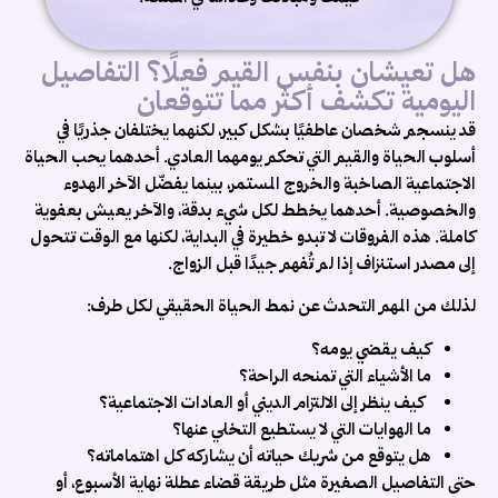
هل تعيشان بنفس القيم فعلًا؟ التفاصيل
اليومية تكشف أكثر مما تتوقعان
قد ينسجم شخصان عاطفيًا بشكل كبير، لكنهما يختلفان جذريًا في
أسلوب الحياة والقيم التي تحكم يومهما العادي. أحدهما يحب الحياة
الاجتماعية الصاخبة والخروج المستمر، بينما يفضّل الآخر الهدوء
والخصوصية. أحدهما يخطط لكل شيء بدقة، والآخر يعيش بعفوية
كاملة. هذه الفروقات لا تبدو خطيرة في البداية، لكنها مع الوقت تتحول
إلى مصدر استنزاف إذا لم تُفهم جيدًا قبل الزواج.
لذلك من المهم التحدث عن نمط الحياة الحقيقي لكل طرف:
كيف يقضي يومه؟
ما الأشياء التي تمنحه الراحة؟
كيف ينظر إلى الالتزام الديني أو العادات الاجتماعية؟
ما الهوايات التي لا يستطيع التخلي عنها؟
هل يتوقع من شريك حياته أن يشاركه كل اهتماماته؟
حتى التفاصيل الصغيرة مثل طريقة قضاء عطلة نهاية الأسبوع، أو