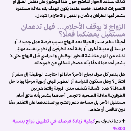
كذلك يساعد الحوار الناضج حول هذا الموضوع على تقليل القلق أو
التصورات الخاطئة، خاصة عندما يكون الهدف بناء علاقة مستقرة
يشعر فيها الطرفان بالأمان والتقبل والاحترام المتبادل.
الزواج لا يوقف الأحلام… فهل تدعمان
مستقبل بعضكما فعلًا؟
أحيانًا يتغير مسار الحياة بعد الزواج بسبب فرصة عمل جديدة، أو
دراسة في مدينة أخرى، أو رغبة أحد الطرفين في تطوير نفسه مهنيًا.
لذلك من المهم مناقشة التطور الوظيفي والدراسي قبل الزواج حتى لا
يشعر أحدهما لاحقًا بأنه مضطر للتخلي عن طموحاته.
هل يدعم كل طرف نجاح الآخر؟ ماذا لو احتاجت الوظيفة إلى سفر أو
انتقال؟ وهل ستكون الدراسة أو التطوير المهني أولوية مرحبًا بها داخل
العلاقة؟ هذه الأسئلة تكشف مدى المرونة والتفاهم بين
الطرفين.العلاقة الصحية لا تجعل أحدهما يشعر بأنه عائق أمام
مستقبل الآخر، بل مساحة دعم وتشجيع تساعدهما على التقدم معًا
دون تنافس أو ضغط.
كيفية زيادة فرصك في تطبيق زواج بنسبة
➕ دعنا نخبرك سر
300%