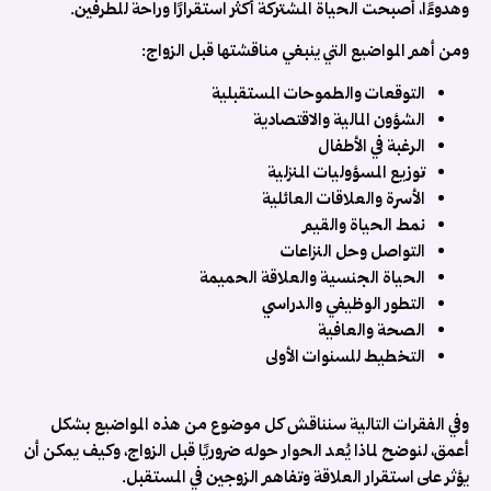
وهدوءًا، أصبحت الحياة المشتركة أكثر استقرارًا وراحة للطرفين.
ا
و
ومن أهم المواضيع التي ينبغي مناقشتها قبل الزواج:
ف
التوقعات والطموحات المستقبلية
م
الشؤون المالية والاقتصادية
و
الرغبة في الأطفال
ت
توزيع المسؤوليات المنزلية
ز
الأسرة والعلاقات العائلية
آ
نمط الحياة والقيم
و
التواصل وحل النزاعات
م
الحياة الجنسية والعلاقة الحميمة
أ
التطور الوظيفي والدراسي
م
الصحة والعافية
ز
التخطيط للسنوات الأولى
ب
ا
ا
وفي الفقرات التالية سنناقش كل موضوع من هذه المواضيع بشكل
و
أعمق، لنوضح لماذا يُعد الحوار حوله ضروريًا قبل الزواج، وكيف يمكن أن
ا
يؤثر على استقرار العلاقة وتفاهم الزوجين في المستقبل.