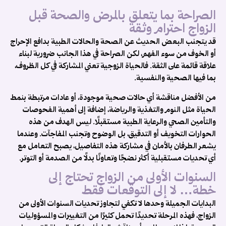
الصراحة بما يتعلق بالمرض والصحة قبل
الزواج احترام وثقة
قد يتجنب البعض الحديث عن الصحة والحالات الطبية بدافع الإحراج
أو الخوف من سوء الفهم، لكن الصراحة في هذا الجانب ضرورية لبناء
علاقة قائمة على الثقة. فالحياة الزوجية تعني المشاركة في كل الظروف،
بما فيها الصحية والنفسية.
من الأفضل مناقشة أي حالات صحية موجودة، أو عادات مرتبطة بنمط
الحياة مثل النوم والتغذية والرياضة، إضافة إلى أهمية الفحوصات
والتأمين الصحي والرعاية الطبية مستقبلًا. ليس الهدف من هذه
الحوارات التخويف أو التدقيق، بل الوضوح وتجنب المفاجآت. وعندما
يشعر الطرفان بالأمان في مشاركة هذه التفاصيل، يصبح التعامل مع
أي تحديات مستقبلية أكثر نضجًا وتعاونًا بدلًا من الصدمة أو التوتر.
السنوات الأولى من الزواج تحتاج إلى
خطة… لا إلى التوقعات فقط
البدايات الجميلة وحدها لا تكفي لتجاوز تحديات السنوات الأولى من
الزواج، فهذه المرحلة تحديدًا تحمل كثيرًا من التغييرات والمسؤوليات