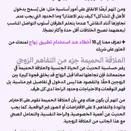
ومن المهم أيضًا الاتفاق على أمور أساسية مثل: هل يُسمح بدخول
الأهل في المشاكل؟ كيف يتم الاعتذار؟ وما الحدود التي يجب عدم
تجاوزها أثناء النقاش؟ عندما يتعلم الطرفان أسلوب التواصل المناسب
لبعضهما، تصبح الخلافات أقل حدة وأكثر نضجًا.
أخطاء عند استخدام تطبيق زواج
➕ تعرّف معنا إلى 10
تمنعك من
العثور على شريك
العلاقة الحميمة جزء من التفاهم الزوجي
رغم حساسية الحديث عن الحياة الجنسية والعلاقة الحميمة في
مجتمعاتنا، فإن تجاهلها تمامًا قبل الزواج قد يخلق فجوة كبيرة بين
الزوجين لاحقًا. والمقصود هنا ليس الدخول في تفاصيل غير مناسبة، بل
فهم التوقعات والاحتياجات وحدود الراحة لدى كل طرف.
من المهم أن يكون هناك وعي بأن العلاقة الحميمة تقوم على الاحترام
والمودة والتفاهم، لا على الافتراضات أو الصور غير الواقعية. كما يجب
الحديث عن أهمية الخصوصية، والراحة النفسية، والتعامل الصحي
مع هذا الجانب من العلاقة الزوجية.