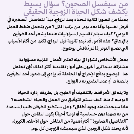
من سيغسل الصحون؟ سؤال بسيط
ش
يكشف شكل الحياة الزوجية الحقيقي
ا
و
بعيدًا عن الصور المثالية للحياة بعد الزواج، تبدأ التفاصيل الصغيرة في
..
فرض نفسها يومًا بعد يوم. من يرتب المنزل؟ من يتحمل ضغط العمل
اليومي؟ كيف سيتم تقسيم المسؤوليات عندما يشعر أحد الطرفين
بالإرهاق؟ هذه الأمور قد تبدو ثانوية قبل الزواج، لكنها من أكثر الأسباب
التي تصنع التوتر إذا لم تُناقش بوضوح.
بعض الأشخاص نشؤوا في بيئة تعتبر الأعمال المنزلية مسؤولية
مشتركة، بينما تربى آخرون على أدوار تقليدية أكثر. لذلك فإن تجاهل
هذا الموضوع بدافع الإحراج أو المجاملة قد يؤدي إلى شعور أحد الطرفين
بالضغط أو عدم التقدير بعد الزواج.
ولا يتعلق الأمر فقط بالتنظيف أو الطبخ، بل بطريقة إدارة الحياة
اليومية كاملة. كيف سيتم التوفيق بين العمل والحياة الشخصية؟
ماذا سيحدث عند وجود أطفال؟ وهل يستطيع الطرفان طلب المساعدة
من بعضهما دون حساسية أو لوم؟ أحيانًا يكون النقاش حول
“التفاصيل الصغيرة” أكثر أهمية من النقاش حول الأحلام الكبيرة،
ب
لأنه يحدد شكل الروتين الذي سيعيشه الزوجان كل يوم.