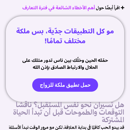
م
أهم الأخطاء الشائعة في فترة التعارف
➕ اقرأ أيضًا حول
..
مو كل التطبيقات جدّية، بس ملكة
مختلف تمامًا!
حمّله الحين وخلّك بين ناس تدور مثلك على
الحلال والارتباط الصادق بإذن الله
حمل تطبيق ملكة للزواج
هل تسيران نحو نفس المستقبل؟ ناقشا
ت
التوقعات والطموحات قبل أن تبدأ الحياة
ز
المشتركة
ب
قد يبدو الحب كافيًا في بداية العلاقة، لكن مع مرور الوقت تبدأ الأسئلة