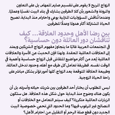
م
الزواج المريح لا يقوم على تقسيم صارم للمهام، بل على التعاون
والمرونة والشعور بأن كلا الطرفين يشارك في بناء البيت نفسيًا وعمليًا.
م
وعندما تُناقش المسؤوليات المنزلية بوعي واحترام منذ البداية، تصبح
الحياة المشتركة أكثر هدوءًا وعدلًا للطرفين.
ا
بين رضا الأهل وحدود العلاقة… كيف
إ
تناقشان دور العائلة دون حساسية؟
ا
في المجتمعات العربية غالبًا ما يتجاوز مفهوم الزواج الشريكين ويمتد
ا
إلى العلاقات العائلية المعقدة. ولهذا فإن الحديث عن الأسرة والعلاقات
العائلية يُعد من أكثر مواضيع للنقاش قبل الزواج حساسية وأهمية في
ع
الوقت نفسه. فطريقة تعامل كل طرف مع أهله، وحدود تدخل العائلة،
م
وطبيعة العلاقة المتوقعة بعد الزواج، كلها أمور تؤثر بشكل مباشر على
راحة الحياة الزوجية.
️
ليس المطلوب أن يختار أحد الطرفين بين شريك حياته وأسرته، بل أن
م
يكون هناك وضوح منذ البداية حول شكل هذه العلاقة. هل ستكون
م
الزيارات العائلية متكررة؟ كيف سيتم التعامل مع الخلافات أو
ع
النصائح غير المرغوب فيها؟ وما الحدود التي تحمي خصوصية البيت
ت
الجديد دون قطع صلة الرحم أو التقليل من احترام الأهل؟
ا