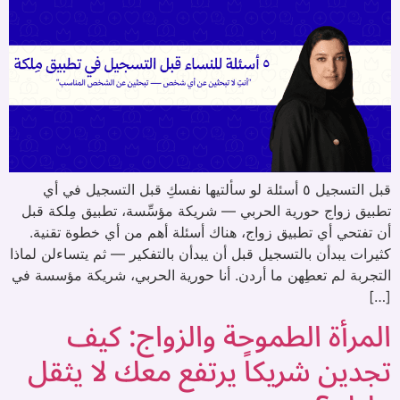
قبل التسجيل ٥ أسئلة لو سألتيها نفسكِ قبل التسجيل في أي
تطبيق زواج حورية الحربي — شريكة مؤسِّسة، تطبيق مِلكة قبل
أن تفتحي أي تطبيق زواج، هناك أسئلة أهم من أي خطوة تقنية.
كثيرات يبدأن بالتسجيل قبل أن يبدأن بالتفكير — ثم يتساءلن لماذا
التجربة لم تعطِهن ما أردن. أنا حورية الحربي، شريكة مؤسسة في
[…]
المرأة الطموحة والزواج: كيف
تجدين شريكاً يرتفع معك لا يثقل