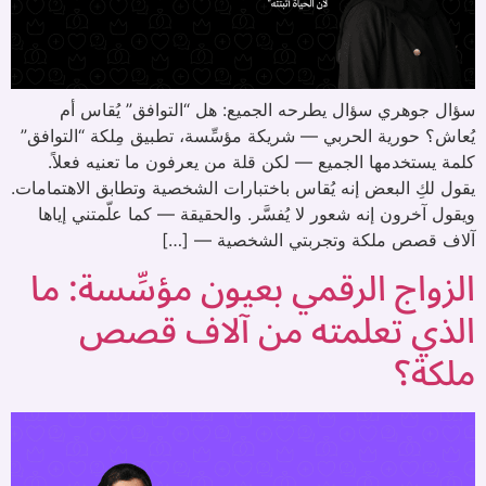
سؤال جوهري سؤال يطرحه الجميع: هل “التوافق” يُقاس أم
يُعاش؟ حورية الحربي — شريكة مؤسِّسة، تطبيق مِلكة “التوافق”
كلمة يستخدمها الجميع — لكن قلة من يعرفون ما تعنيه فعلاً.
يقول لكِ البعض إنه يُقاس باختبارات الشخصية وتطابق الاهتمامات.
ويقول آخرون إنه شعور لا يُفسَّر. والحقيقة — كما علّمتني إياها
آلاف قصص ملكة وتجربتي الشخصية — […]
الزواج الرقمي بعيون مؤسِّسة: ما
الذي تعلمته من آلاف قصص
ملكة؟