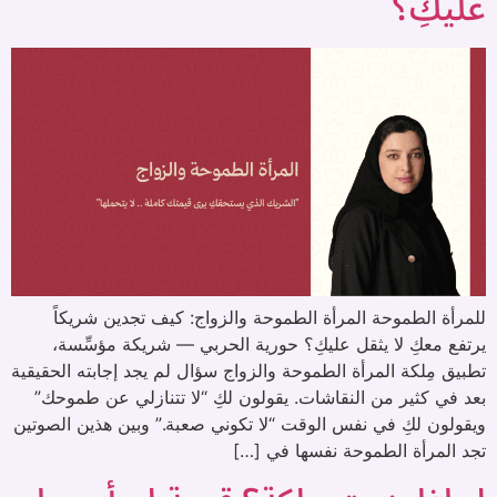
عليكِ؟
للمرأة الطموحة المرأة الطموحة والزواج: كيف تجدين شريكاً
يرتفع معكِ لا يثقل عليكِ؟ حورية الحربي — شريكة مؤسِّسة،
تطبيق مِلكة المرأة الطموحة والزواج سؤال لم يجد إجابته الحقيقية
بعد في كثير من النقاشات. يقولون لكِ “لا تتنازلي عن طموحك”
ويقولون لكِ في نفس الوقت “لا تكوني صعبة.” وبين هذين الصوتين
تجد المرأة الطموحة نفسها في […]