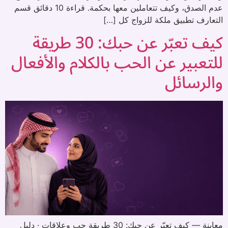
عدم الصدق، وكيف تتعاملين معها بحكمة. قراءة 10 دقائق قسم
التعارف تطبيق ملكة للزواج كل […]
كيف تعبّر عن حبك: 30 طريقة
للتعبير عن الحب بالكلام والأفعال
والرسائل
معاينة — كيف تعبّر عن حبك: 30 طريقة حب وعلاقات · دليل