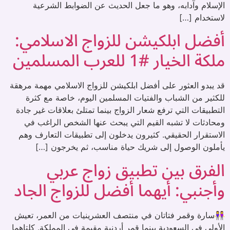
الإسلام وآدابه، وهو ما جعل الحديث عن الضوابط الشرعية
لاستخدام […]
أفضل ابلكيشن للزواج الاسلامي:
ملكة الخيار #1 للعرب المسلمين
قد يبدو العثور على أفضل ابلكيشن للزواج الاسلامي مهمة مرهقة
للكثير من الشباب والفتيات المسلمين اليوم، خاصة مع كثرة
التطبيقات التي ترفع شعار الزواج بينما تمتلئ بعلاقات غير جادة
ومحادثات لا تشبه القيم التي يبحث عنها الشخص الراغب في
الاستقرار الحقيقي. كثيرون يدخلون إلى تطبيقات التعارف وهم
يأملون الوصول إلى شريك حياة مناسب، ثم يخرجون […]
الفرق بين تطبيق زواج عربي
وأجنبي: أيهما أفضل للزواج الجاد
👭سارة وقمر فتاتان في منتصف العشرينيات من العمر، تعيش
الأولى في السعودية بينما قمر أردنية مقيمة في المملكة. كلتاهما