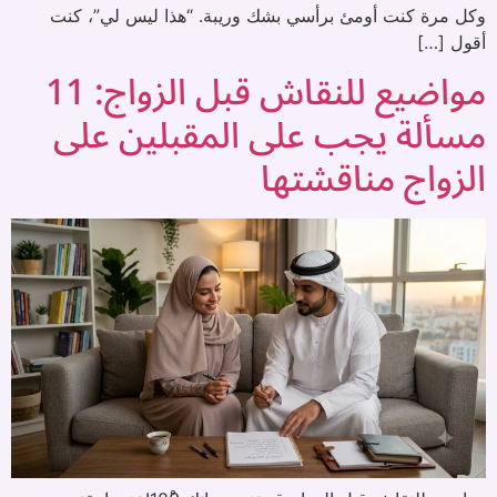
وكل مرة كنت أومئ برأسي بشك وريبة. “هذا ليس لي”، كنت
أقول […]
مواضيع للنقاش قبل الزواج: 11
مسألة يجب على المقبلين على
الزواج مناقشتها