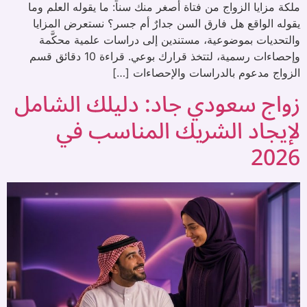
ملكة مزايا الزواج من فتاة أصغر منك سناً: ما يقوله العلم وما
يقوله الواقع هل فارق السن جدارٌ أم جسر؟ نستعرض المزايا
والتحديات بموضوعية، مستندين إلى دراسات علمية محكَّمة
وإحصاءات رسمية، لتتخذ قرارك بوعي. قراءة 10 دقائق قسم
الزواج مدعوم بالدراسات والإحصاءات […]
زواج سعودي جاد: دليلك الشامل
لإيجاد الشريك المناسب في
2026