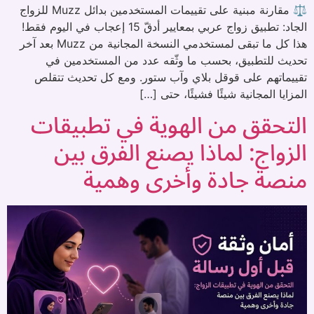
⚖️ مقارنة مبنية على تقييمات المستخدمين بدائل Muzz للزواج
الجاد: تطبيق زواج عربي بمعايير أدقّ 15 إعجاب في اليوم فقط!
هذا كل ما تبقى لمستخدمي النسخة المجانية من Muzz بعد آخر
تحديث للتطبيق، بحسب ما وثّقه عدد من المستخدمين في
تقييماتهم على قوقل بلاي وآب ستور. ومع كل تحديث تتقلص
المزايا المجانية شيئًا فشيئًا، حتى […]
التحقق من الهوية في تطبيقات
الزواج: لماذا يصنع الفرق بين
منصة جادة وأخرى وهمية