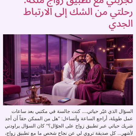
تجربتي مع تطبيق زواج ملكة:
رحلتي من الشك إلى الارتباط
الجدي
السؤال الذي غيّر حياتي…. كنت جالسة في مكتبي بعد ساعات
عمل طويلة، أراجع الساعة وأتساءل: “هل من الممكن حقاً أن أجد
شريك حياتي عبر تطبيق زواج على الجوّال؟” كان السؤال يراودني
لأشهر… كل صديقة تروي لي عن نجاح شخص ما مع تطبيق زواج،