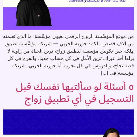
من موقع المؤسِّسة الزواج الرقمي بعيون مؤسِّسة: ما الذي تعلمته
من آلاف قصص ملكة؟ حورية الحربي — شريكة مؤسِّسة، تطبيق
مِلكة حين تكونين مؤسسة لتطبيق زواج، ترين الحياة من زاوية لا
يراها أحد غيركِ. ترين الأمل في كل حساب جديد، والفرح في كل
قصة نجاح، والدروس في كل تجربة. أنا حورية الحربي، شريكة
مؤسسة في […]
٥ أسئلة لو سألتيها نفسك قبل
التسجيل في أي تطبيق زواج