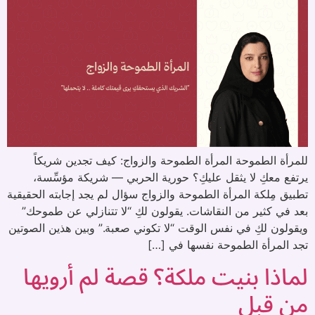
للمرأة الطموحة المرأة الطموحة والزواج: كيف تجدين شريكاً
يرتفع معكِ لا يثقل عليكِ؟ حورية الحربي — شريكة مؤسِّسة،
تطبيق مِلكة المرأة الطموحة والزواج سؤال لم يجد إجابته الحقيقية
بعد في كثير من النقاشات. يقولون لكِ “لا تتنازلي عن طموحك”
ويقولون لكِ في نفس الوقت “لا تكوني صعبة.” وبين هذين الصوتين
تجد المرأة الطموحة نفسها في […]
لماذا بنيت ملكة؟ قصة لم أرويها
من قبل