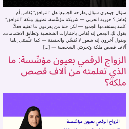
سؤال جوهري سؤال يطرحه الجميع: هل “التوافق” يُقاس أم
يُعاش؟ حورية الحربي — شريكة مؤسِّسة، تطبيق مِلكة “التوافق”
كلمة يستخدمها الجميع — لكن قلة من يعرفون ما تعنيه فعلاً.
يقول لكِ البعض إنه يُقاس باختبارات الشخصية وتطابق الاهتمامات.
ويقول آخرون إنه شعور لا يُفسَّر. والحقيقة — كما علّمتني إياها
آلاف قصص ملكة وتجربتي الشخصية — […]
الزواج الرقمي بعيون مؤسِّسة: ما
الذي تعلمته من آلاف قصص
ملكة؟