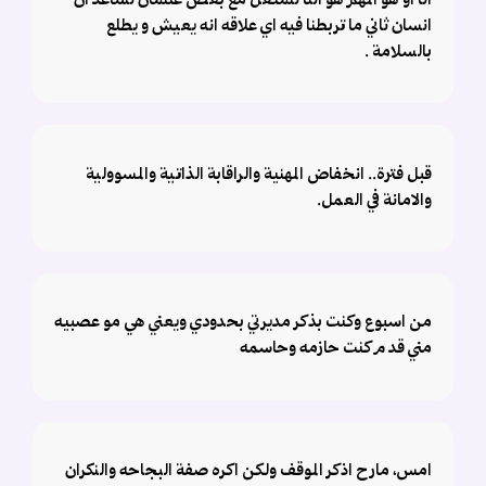
أنا او هو المهم هو اننا نشتغل مع بعض علشان نساعد ان
انسان ثاني ما تربطنا فيه اي علاقه انه يعيش و يطلع
بالسلامة .
قبل فترة.. انخفاض المهنية والراقابة الذاتية والمسوولية
والامانة في العمل.
من اسبوع وكنت بذكر مديرتي بحدودي ويعني هي مو عصبيه
مني قد م كنت حازمه وحاسمه
امس، مارح اذكر الموقف ولكن اكره صفة البجاحه والنكران