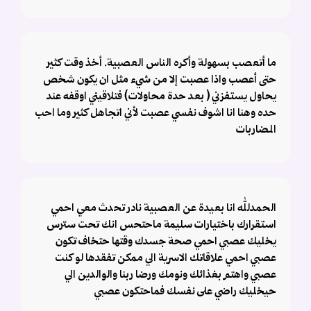
ما أتعصب بسهولة وأكره الناس العصبية. أخذ وقت كثير
حتى أعصب واذا عصبت إلا من شيء مثل ان يكون شخص
يحاول يستفزني ( بعد حدة محاولات) فتلاقيني اوقفه عند
حده وهنا انا اشوف نفسي عصبت لأني اتجاهل كثير وما احب
المضاربات
الحمدلله انا بعيدة عن العصبية نادر تحدث معي احمي
استقرارك باختيارات سليمة ماحتحس انك تحت سترس
يخليك عصبي احمي صحة جسدك وقتها حتخاف تكون
عصبي احمي علاقاتك الاسرية الي ممكن تفقدها لو كنت
عصبي واهتم بغذائك ونومك ورضا ربنا والوالدين الي
حيخليك راضي على نفسك فماحتكون عصبي