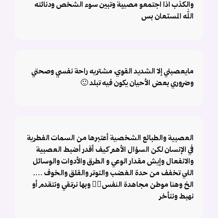
والكذب اذا اجتمعو مصيبة وتبين سوء الشخص ودنائته
الله المستعان بس
مايعصبني إلا الشديد القوي، مشتريه راحة نفسي وصحتي
وضروري بعض الأحيان يكون فيه تبلد 🙂
العصبية والطبائع الشخصية أعتبرها من السمات الفطرية
في الإنسان لكن السؤال الأهم كيف أقدر أضبط العصبية
والانفعال وإيش مقدار الوعي و الطرق والأدوات والوسائل
اللي تخفف من حدة الغضب والتوتر والقلق والخوف ….
الخ وهنا موطن مجاهدة النفس👌🏻 وبها نرتقي ونتقدم أو
نهبط ونتأخر