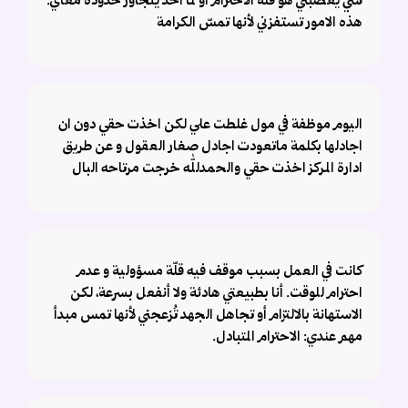
شي يعصّبني هو قلة الاحترام أو لما احد يتجاوز حدوده معاي.
هذه الامور تستفزني لأنها تمسّ الكرامة
اليوم موظفة في مول غلطت علي لكن اخذت حقي دون ان
اجادلها بكلمة ماتعودت اجادل صغار العقول و عن طريق
ادارة المركز اخذت حقي والحمدلله خرجت مرتاحه البال
كانت في العمل بسبب موقف فيه قلّة مسؤولية و عدم
احترام للوقت. أنا بطبيعتي هادئة ولا أنفعل بسرعة، لكن
الاستهانة بالالتزام أو تجاهل الجهد تُزعجني لأنها تمس مبدأ
مهم عندي: الاحترام المتبادل.