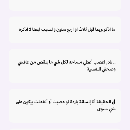
ما اذكر ،ربما قبل ثلاث او اربع سنين والسبب ايضا لا اذكره
.. نادر اعصب أعطي مساحه لكل شي ما ينقص من عافيتي
وصحتي النفسية
في الحقيقة أنا إنسانة باردة لو عصبت أو أنفعلت بيكون على
شي يسوى