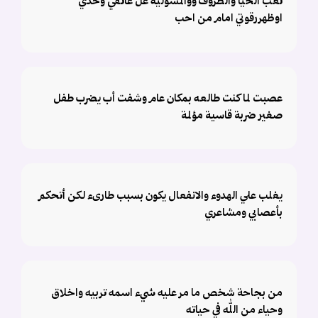
تعب الحيا والظروف ووالمسوليه عل عاتقي وحدي
اوظهررقوتي امام من احب
عصبت لما كنت طالعه بمكان عام وشفت أب يضرب طفل
صغير ضربة قاسية مؤلمة
يغلب علي الهدوء والانفعال يكون بسبب طارىء لكن أتحكم
بأعصابي ومشاعري
من بجاحة شخص ما مر عليه شيء اسمه تربيه واخلاق
وحياء من الله في حياته