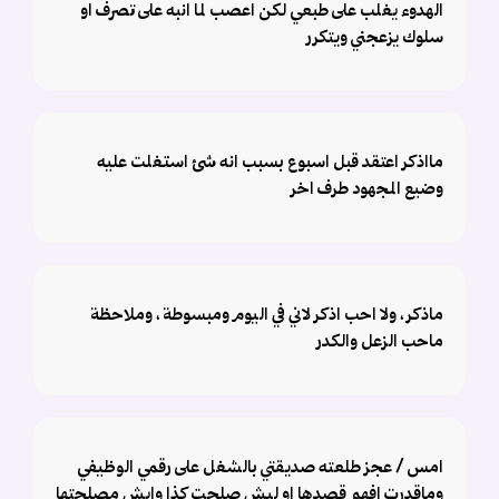
الهدوء يغلب على طبعي لكن اعصب لما انبه على تصرف او
سلوك يزعجني ويتكرر
مااذكر اعتقد قبل اسبوع بسبب انه شئ استغلت عليه
وضيع المجهود طرف اخر
ماذكر ، ولا احب اذكر لاني في اليوم ومبسوطة ، وملاحظة
ماحب الزعل والكدر
امس / عجز طلعته صديقتي بالشغل على رقمي الوظيفي
وماقدرت افهم قصدها او ليش صلحت كذا وايش مصلحتها