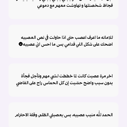
فجاظ شخصنتها و تهاوشت معهم مع دموعي
للامانه ما اعرف اعصب حتى اذا حاولت في نص العصبيه
اضحك على شكل اللي قدامي بس ما احس اني عصبيه🌚
اخر مرة عصبت كانت لما خططت لشي مهم وتأجل فجأة
بدون سبب واضح حسّيت إن كل الحماس راح على الفاضي
الحمد لله منيب عصبيه، بس يعصبني الظلم، وقلة الاحترام