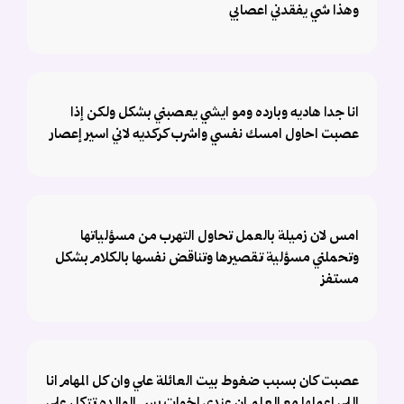
وهذا شي يفقدني اعصابي
انا جدا هاديه وبارده ومو ايشي يعصبني بشكل ولكن إذا
عصبت احاول امسك نفسي واشرب كركديه لاني اسير إعصار
امس لان زميلة بالعمل تحاول التهرب من مسؤلياتها
وتحملني مسؤلية تقصيرها وتناقض نفسها بالكلام بشكل
مستفز
عصبت كان بسبب ضغوط بيت العائلة علي وان كل المهام انا
اللي اعملها مع العلم ان عندي اخوات بس الوالده تتكل علي