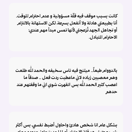
كانت بسبب موقف فيه قلّة مسؤولية و عدم احترام للوقت.
أنا بطبيعتي هادئة ولا أنفعل بسرعة، لكن الاستهانة بالالتزام
أو تجاهل الجهد تُزعجني لأنها تمس مبدأ مهم عندي:
الاحترام المتبادل.
بالدووام طبعاً.. ميتنج فيه ناس سخيفه والحمد لله طلعت
وهم معصبين زياده لاني ماعطيت ردت فعل .. صدقاً ما
اعصب كثير الحمد لله بس انقهرت شوي اني ما وقفتهم عند
حدهم
بشكل عام انا شخص هادئ واحاول أضبط نفسي، بس أكثر