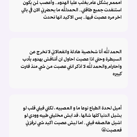
امممم بشكل عام يغلب عليا الهدوء.. وأعصب لمن يكون
استنفدت جميع طاقتي.. الحمدلله ما يحضرني الان في بالي
اخر مره عصبت فيها.. بس الاكيد انها تحدث
الحمد لله أنا شخصية هادئة وانفعالاتي لا تخرج عن
السيطرة وحتي اذا عصبت احاول ان أتناقش بهدوء بأدب
واحترام والحمد لله لا اذكر انني عصبت من شي منذ فترت
كبيره
أميل لحدة الطباع نوعا ما و العصبيه ، لكني فيني قلب لو
يشيل الدنيا كلها شالها ، قد ايش مخليني طيبه وودي لو
اشيل هالصفه فيني . اما ليش عصبت اكيد شي نرفزني
فعصبت😬