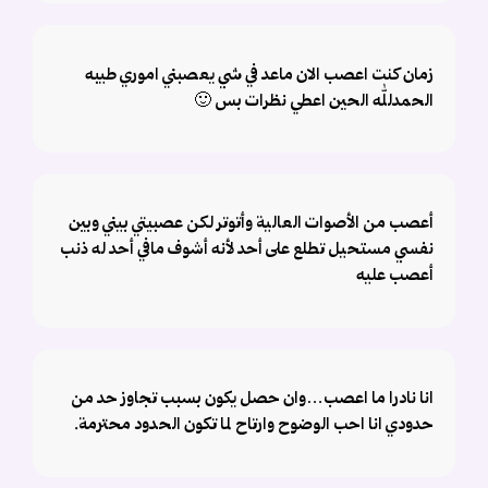
زمان كنت اعصب الان ماعد في شي يعصبني اموري طيبه
الحمدلله الحين اعطي نظرات بس 🙂
أعصب من الأصوات العالية وأتوتر لكن عصبيتي بيني وبين
نفسي مستحيل تطلع على أحد لأنه أشوف مافي أحد له ذنب
أعصب عليه
انا نادرا ما اعصب…وان حصل يكون بسبب تجاوز حد من
حدودي انا احب الوضوح وارتاح لما تكون الحدود محترمة.