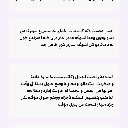
امس عصبت لانه كانو بنات اخواتي جالسين ع سرير نومي
يسولوفون وهذا اشوفه عدم احترام لي طبعا غيرته ع طول
بعد ماقامو لان اشوف السرير شي خاص جدا
الخادمة رفضت العمل وكانت سبب خسارة مادية
واضطريت استبدالها ومحاولة وضع حلول بديلة في وقت
إضرابها عن العمل والحمدلله حاولت إدارة ومعالجة
الغضب بتقسيم المشكلة لأجزاء ووضع حلول مؤقته لكل
جزء منها والبحث عن بديل مؤقت