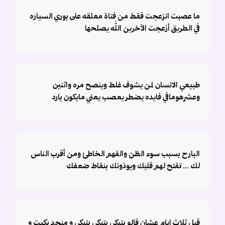
ما عصبت انزعجت فقط من فتاة معلقه على بوري السياره
في الطريق أزعجت الآخرين الله يصلحها
طبيعي الانسان لمن يشوف غلط وينصح مره واثنين
وعشرهومافي فايده يضطر يعصب يعني مايكون بارد
البارح بسبب سوء الظن والفهم الخاطئ ومن أقرب الناس
لك ... تفتح لهم قلبك ويوذونك بنقاط ضعفك
قبل ثلاث ايام عشان قالو بتبكي بتبكي بتبكي و منجد بكيت و