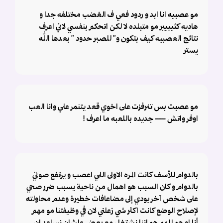
مو عصبيه انا ابد و ردود فعي ف الغضب مختلفه جدا و
هاديه كثيييير مو متبلده لا لكن اتحكم بنفسي لاني اعرف
نتائج العصبيه كيف بتكون و" للصبر حدود " بعدها الله
يستر
مو عصبت بس تنرفزت على اخوي قعد يتنمر علي وانا العب
اوفر واتش — جديده باللعبه ما اعرف !
بالدوام للأسف كانت المره الاولى اللي اعصب و يرتفع صوتي
بالدوام و كان السبب هو اهمال من ناحية يسبب ضرر صحي
على شخص آخر يودي إلى مضاعافات خطيرة وعدم محاولته
لإصلاح الوضع كانت اكثر شي زعلني لان في وظيفتنا مو مهم