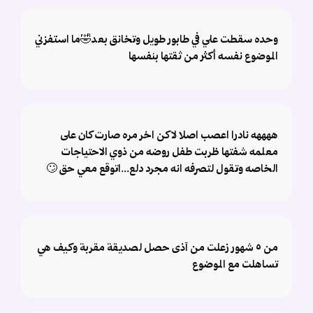
وحده سقطت علي في طابور طويل وتخانق بعد🤣ما استفزني
الموضوع نفسه أكثر من ثقتها بنفسها
ههههه نادرا اعصب اصلا لاكن اخر مره صارت كان على
معلمه شفتها ظربت طفل روضه من ذوي الاحتياجات
الخاصه وتقول لتصرفه انه مجرد دلع...اتوقع معي حق 🙄
من ٥ شهور زعلت من آذى حصل لصديقة مقربة وكيف هي
تساهلت مع الموضوع