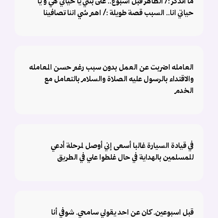
ما اتذكر :/ الظاهر قبل اسبوع.. على بنتي يا حياتي هي و يا
حياتي انا.. السبب قصة طويلة :/ اهم شي اننا تصافينا
العامله اضربت عن العمل بدون سبب رغم حسن المعامله
والاقتداء بالرسول عليه الصلاة والسلام بالتعامل مع
الخدم
في قيادة السيارة غالبا أسعى إني أوصل لمرحلة أدعي
للمسلمين بالهداية في حال غلطوا علي في الطريق
قبل اسبوعين. كان عن احد يقولي سامحي. شوفي أنا