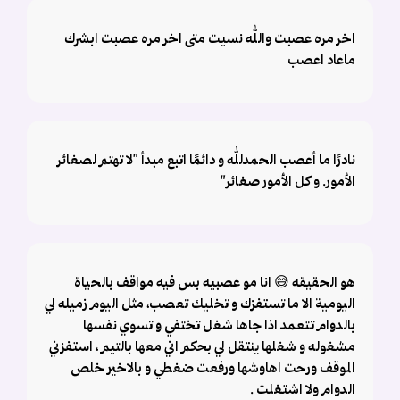
اخر مره عصبت والله نسيت متى اخر مره عصبت ابشرك
ماعاد اعصب
نادرًا ما أعصب الحمدلله و دائمًا اتبع مبدأ "لا تهتم لصغائر
الأمور. و كل الأمور صغائر"
هو الحقيقه 😅 انا مو عصبيه بس فيه مواقف بالحياة
اليومية الا ما تستفزك و تخليك تعصب، مثل اليوم زميله لي
بالدوام تتعمد اذا جاها شغل تختفي و تسوي نفسها
مشغوله و شغلها ينتقل لي بحكم اني معها بالتيم ، استفزني
الموقف ورحت اهاوشها ورفعت ضغطي و بالاخير خلص
الدوام ولا اشتغلت .