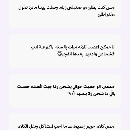
امس كنت بطلع مع صديقتي ويام وصلت بيتنا ماترد تقول
مقدر اطلع
انا ممكن اعصب ثلاثه مرات بالسنه اراكم قلة ادب
الاشخاص واعديها بعدها انفجر😇
امممم ، انو حطيت جوالي يشحن ولما جيت افصله حصلت
باقي ما شحن ولا بنسبة 1/٪؜
اممم. كلام حريم ونميمه ،،،. ما احب المشاكل ونقل الكلام