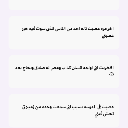
اخر مره عصبت لانه احد من الناس الذي سوت فيه خير
عصبني
اظطريت اني اواجه انسان كذاب ومصر انه صادق ويحاج بعد
😤
عصبت في المدرسه بسبب اني سمعت وحده من زميلاتي
تحش فيني