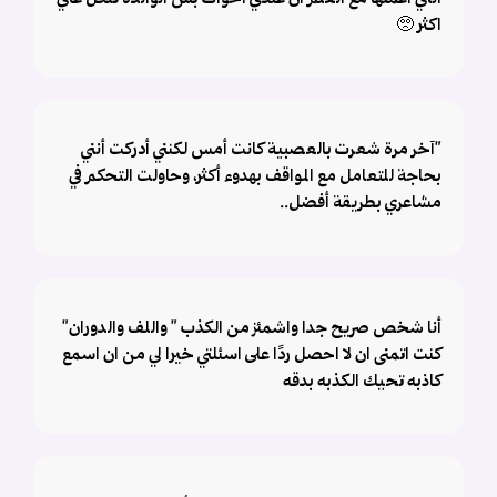
اكثر 🥺
"آخر مرة شعرت بالعصبية كانت أمس لكنني أدركت أنني
بحاجة للتعامل مع المواقف بهدوء أكثر، وحاولت التحكم في
مشاعري بطريقة أفضل..
أنا شخص صريح جدا واشمئز من الكذب " واللف والدوران"
كنت اتمنى ان لا احصل ردًا على اسئلتي خيرا لي من ان اسمع
كاذبه تحيك الكذبه بدقه