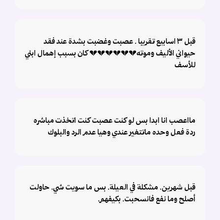
قبل ٣ اسابيع تقريبا . عصبت وغضبت بشدة عند فقد
حيواني الأليف وموته💔💔💔💔💔💔 كان بسبب إهمال ابني
للأسف
مااعصب انا ابدا بس لو كنت عصبت كنت اتخذت مباشره
ردة فعل وحده ماتتغير عندي وهيا عدم الرد والبلوك
قبل شهرين. مشكلة في العيلة. بس ما سويت شي. حاولت
أصلح وما نفع فانسحبت. بكيفهم.