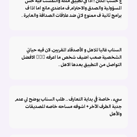
ع حسب المكان ! اذا في تطبيق ملكة والتمست فيه حس
المسؤولية والصدق والاحترام ف ماعندي مانع اما اذا ف
برامج ثانية ف ممنوع لاني ضد علاقات الصداقة والعابرة .
السناب غالبا للاهل و الأصدقاء المقربين، لان فيه حياتي
الشخصية صعب اضيف شخص ما اعرفه 🤷🏻‍♀️ الافضل
التواصل من التطبيق بعدها الاهل .
سيء ، خاصة في بداية التعارف .. طلب السناب يوضح لي عدم
جدية الطرف الآخر + اشوفه مساحه خاصه للصديقات
والأهل