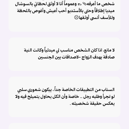
شخص ما أعرفه🩴👞 وعموماً أنا لا أوثق لحظاتي بالسوشال
ميديا إطلاقاً وحتى بالأستديو أحب أعيش وأغوص باللحظة
وللأسف أنسى أوثقها☹️
لا مانع، اذا كان الشخص مناسب لي مبدئياً وكانت النية
صادقة بهدف الزواج -لاصداقات بين الجنسين
السناب من التطبيقات الخاصة جداً ، بيكون شعوري سلبي
لو تجرأ وطلبه رجل .. خاصة وأن الكل يحاول يتميلح فيه ولا
يعكس حقيقة شخصيته .