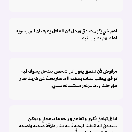
اهم شي يكون صادق ورجل لان العاقل يعرف ان اللي يسويه
اهله لهم نصيب فيه
مرفوض لأن المنطق يقول كل شخص بيدخل يشوف فيه
توافق بيطلب سناب بعطيه !! ماصار بحث عن شريك صار
طق حنك ودهاليز غير مستساغه عندي .
اذا في توافق فكري و تفاهم و راحه ما بيزعجني و يمكن
يسعدني انه انتقلنا لمرحله ثانيه ببناء علاقة صحيه واضحه