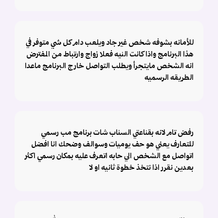
للأمانه بشوفه شخص غير جاد ويلعب دام كل شي متوفر في
هذا البرنامج واذا كانت النيه فعلا زواج وارتباط من المفترض
انه الشخص مايتجرأ ويطلب التواصل خارج البرنامج ماعدا
الطريقه الرسميه
رفض تام لانه بقناعتي السناب شات برنامج مب رسمي
للتعارف يعني هو حف يوميات وسوالف وضحك انا افضل
اتواصل مع الشخص الي حابه اتعرف عليه بمكان رسمي اكثر
بعدين نقرر اذا نتخذ خطوة ثانيه او لا