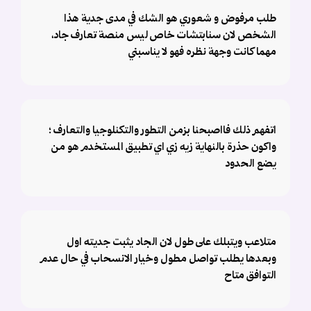
طلب مرفوض و شعوري هو الشك في مدى جدية هذا
الشخص لان سنابتشات خاص ليس منصة تعارف جاد،
مهما كانت وجهة نظره فهو لا يناسبني
اتفهم ذلك فااصبحنا بزمن التطور والتكنلوجيا والتعارف ؛
واكون حذرة بالنهاية زيه زي اي تطبيق المستخدم هو من
يضع الحدود
متلاعب ويتبلك على طول لان الجاد يثبت جديته اول
وبعدها يطلب تواصل مطول وخيار الانسحاب في حال عدم
التوافق متاح