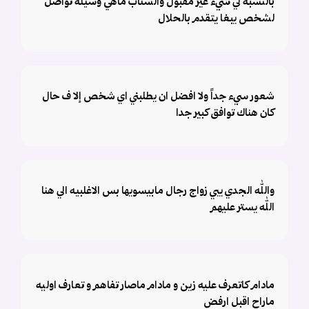
بالنسبه لي شيء غير مقبول والسناب ماهي وسيله تواصل
لشخص يبغا يتقدم بالحلال
شعور سيء جداً ولا افضل ان يطلبني اي شخص إلا ف حال
كان هناك توافق كبير جدا
والله الجدي يبي زواج رجال مابيسويها بس الاغلبيه الي هنا
الله يستر عليهم
مادام كاتعرف عليه زين و مادام ماصار تفاهم و تعارف اوليه
ماراح اقبل ارفض