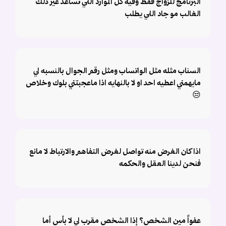
البرنامج للزواج فقط وفيه كل الموارد اللي تساعد غير ذلك
الغالب مو جاد اللي يطلب
السناب مثله مثل الواتساب ومثل رقم الجوال بالنسبه لي
مايهمني اعطيه احد او لا بالنهايه اذا ماعجبتني بلوك وخلاص
😒
اذا كان الغرض منه تواصل لغرض التفاهم والارتباط لا مانع
فنحن لدينا العقل والحكمه
عفواً مين الشخص؟ إذا الشخص مقرب لي لا بأس أما