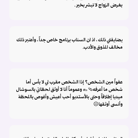
بغرض الزواج لا تبشر بخير .
يضايقني ذلك ، اذ ان السناب برنامج خاص جداً ، وأعتبر ذلك
مخالف للذوق والأدب.
عفواً مين الشخص؟ إذا الشخص مقرب لي لا بأس أما
شخص ما أعرفه🩴👞 وعموماً أنا لا أوثق لحظاتي بالسوشال
ميديا إطلاقاً وحتى بالأستديو أحب أعيش وأغوص باللحظة
وأنسى أوثقها☹️