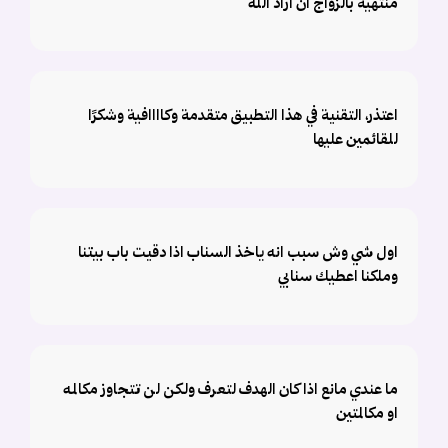
منتهية بالزواج ان اراد الله
اعتذر، التقنية في هذا التطبيق متقدمة وكاااافية وشكرًا
للقائمين عليها
اول شي وش سبب انه ياخذ السناب اذا دقيت باب بيتنا
وملكنا اعطيك سنابي
ما عندي مانع اذا كان الهدف لتعرف ولكن لن تتجاوز مكالمه
او مكالمتين