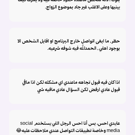
بلوك ، لأنه شخص ماعنده حدود خاصه فيه ولا يعرف كيف
يبنيها وعلى الاغلب غير جاد بموضوع الزواج.
حظر , ما ابغى اتواصل خارج البرنامج او اقابل الشخص الا
بوجود اهلي , الحمدلله فيه شوفه شرعيه.
اذا كان فيه قبول تجاهه ماعندي اي مشكله لكن اذا مافي
قبول عادي ارفض لكن السؤال عادي مافيه شي
عايدي احس، بس أنا احس الرجل اللي يستخدم ‏ social
media وخاصة تطبيقات التواصل عندي ملاحظات عليه😂