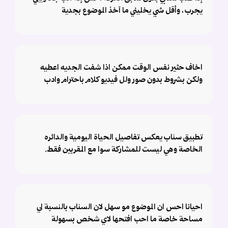
يجرب ، وأقل شي يخليني ما آخذ الموضوع بجدية
اخاف حثير نفس الوقت ممكن اذا شفت الجديه اعطيه
ولكن بشروط بدون صور ولل فيديو كلام باحترام وادب
تطبيق سناب يعكس تفاصيل الحياة اليومية والدائره
الخاصة وهي ليست للمشاركة سوا مع المقربين فقط.
احيانا احس ان الموضوع مو سهل لان السناب بالنسبة لي
مساحة خاصة ما احب افتحها لاي شخص بسهولة