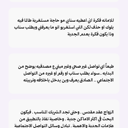
للامانه فكرة اني اعطيه سنابي مو حاجة مستغربة طالما فيه
بلوك او حذف لكن اللي استغربو انو ما يعرفني ويطلب سناب
وذا يكون فكرة بعدم الجدية
طبعاً اي تواصل غير صحي وغير مبني ع مصدقيه يوضح من
البدايه ..سواء بطلب سناب او رقم او غيره من التواصل
الاجتماعي .. الصادق يعرف وين يدخل باخلاقه وتربيته
الزواج عقد مقدس . وحتى تجد الشريك المناسب . فيكون
البحث في اكثر الاماكن جدية . وخاصية نفاذ بالتطبيق من
علامات الجدية والاهمية . تبادل وسائل التواصل الاجتماعية