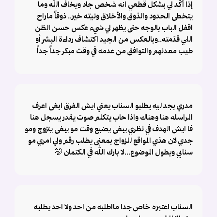
إذا أكّد لي بشكل قطعي انه شخص جاد ويخاف الله وما
يتخطى الحدود والذوق والأخلاق ونيته خير.. ذوقاً ماراح
اقفل الباب بالوجه حتى يظهر لي شيء عكس حسن الظن
اللي قدّمته..وبالعكس من الجيد اكتشاف رداءة البشر أو
طيب معدنهم والتوافق من عدمه في وقت مبكر جداً جداً
مدري بجد ليه يطلبو السناب يعني ايش الفرق ابغى اعرف
المراسله هنا وهناك واذا حاب يتكلم صوت يقدر يسجل هنا
فا ايش الهدف في نظري يبغى يضيع وقت مو يبغى يتزوج ومو
جدي لان هذي المواقع للزواج بمعنى يطلب رقم ولي امري مو
سنابي ويطول الموضوع...لا بارك الله في الكتمان 🤭
السناب اعتبره خاص جدا مااطلبه من احد ولا احد يطلبه