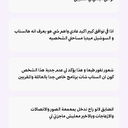
اذا في توافق كبير اكيد عادي واهم شي هو يعرف انه هالسناب
و السوشيل ميديا مساحتي الشخصيه
شعور نفور طبعا و هذا يؤكد لي عدم جدية هذا الشخص
كون ان السناب شات برنامج خاص جدا بالعائلة والمقربين
اتضايق لانو راح ندخل بمعمعة الصور والاتصالات
والازعاجات وبالاخير معليش ماجزتي لي