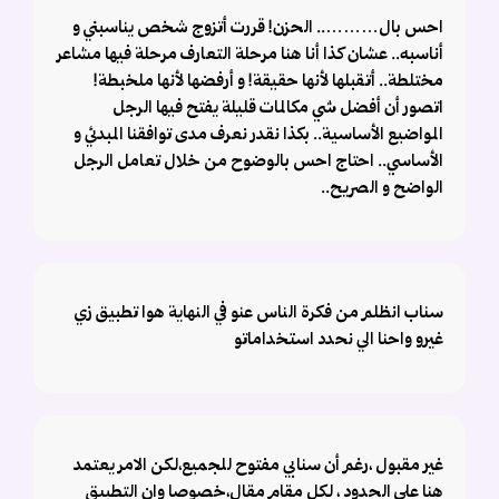
احس بال……….. الحزن! قررت أتزوج شخص يناسبني و
أناسبه.. عشان كذا أنا هنا مرحلة التعارف مرحلة فيها مشاعر
مختلطة.. أتقبلها لأنها حقيقة! و أرفضها لأنها ملخبطة!
اتصور أن أفضل شي مكالمات قليلة يفتح فيها الرجل
المواضيع الأساسية.. بكذا نقدر نعرف مدى توافقنا المبدئي و
الأساسي.. احتاج احس بالوضوح من خلال تعامل الرجل
الواضح و الصريح..
سناب انظلم من فكرة الناس عنو في النهاية هوا تطبيق زي
غيرو واحنا الي نحدد استخداماتو
غير مقبول ،رغم أن سنابي مفتوح للجميع،لكن الامر يعتمد
هنا على الحدود ، لكل مقام مقال،خصوصا وان التطبيق