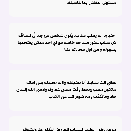
مستوى التفاعل بما يناسبك.
اختياره انه يطلب سناب ، يكون شخص غير جاد في العلاقه
لان سناب يعتبر مساحه خاصه مو اي احد ممكن يقتحمها
بسهوله و من اول محادثه مثلا
عطني انت سنابك أنا بضيفك والله يحييك بس امانه
ماتكون تلعب وبحط وقت معين لتعارف واتمنى انك إنسان
جاد وماتكذب ومحشوم انت عن الكذب
مو على طول يطلب السناب المفروض نتكلم هنا ونشوف