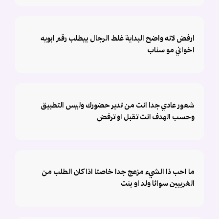
ارفض لانه واضح البداية غلط الرجال بيطلب رقم ابويه
اخواني مو سناب
شعور عادي جدا انت من تدير حضورك وليس التطبيق
وحسب الهدف انت تقبل او ترفض
ما احب ذا الشيء مزعج جدا خاصتا اذا كان الطلب من
الغريبين سوائا ولد او بنت