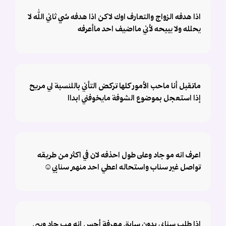
اذا هدفه الزواج والتعارف اوك لاكن اذا هدفه شي ثاني الله لا
يحلله ولا يبيحه لأني مااضيف احد ماأعرفه
ماتقبل أنا ماحب الأمور كلها تركض التأني باللنسبة لي مريح
إذا استعجل بموضوع الشوفة مايخوفني ابداا
اعرف انه مو جاد وعلى طول احذفه لان في اكثر من طريقه
تواصل غير سناب واستحاله اعطي احد منهم سنابي☺️
إذا طلب سنابي بدون سابق معرفة أحس إنه مب جاد ويبي