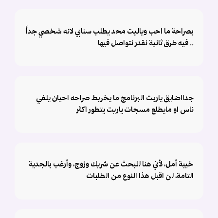
بصراحة ما احب وياليت محد يطلب سنابي لانه شخصي جداً
.. فيه طرق ثانية نقدر نتواصل فيها
جدااضايق ياريت البرنامج ما يخربط صراحه احيان يلغي
ناس او مايطلع مسجات ياريت يتطور اكثر
خيبة أمل، لأني هنا للبحث عن شريك وزوج، وأرغب بالجدية
التامة، لن اقبل هذا النوع من الطلبات