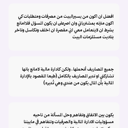
افضل ان اكون من يسيرالبيت من مصرفات ومتطلبات كي
اكون متزنه بمشترياتي وان اصرعلى ان يكون المسؤل فلاامانع
بشرط ان لايتعامل معي اني مقصرة ان اخلف وتكاسل وتاخر
بتاديت مستلزمات البيت
جميع المصاريف أتحملها ، ولكن كادارة مالية لامانع بانها
تشاركني او تدير المصاريف بالكامل (طبعا المقصود بالإدارة
المالية بأن المال يكون من عندي وهي تُديره)
يكون بين الاتفاق وتفاهم وحل المسألة من ناحيه
مسؤوليات الادارة المالية والصرفيات ونتفاهم في مابيننا