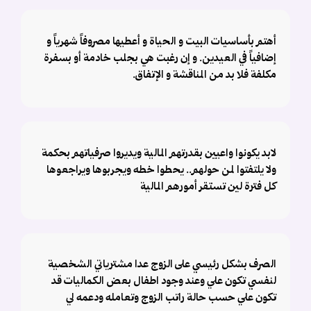
أهتم بأساسيات البيت و الحياة و أعطيها مصروفاً شهرياً و
إضافياً في العيدين. و إن رغبت هي بجلب خادمة أو بسفرة
مكلفة فلا بد من المناقشة و الإتفاق.
لابد يكونوا واعيين بقدرتهم المالية ويديروا صرفياتهم بحكمة
ولا يلتفتوا لمن حولهم.. يحطوا خطه ويجربوها ويراجعوها
كل فترة لين تستقر أمورهم المالية
الصرف بشكل رئيسي على الزوج عدا مشترياتي الشخصية
لنفسي تكون علي وعند وجود اطفال بعض الكماليات قد
تكون علي حسب حالة راتب الزوج وتعامله ودعمه لي