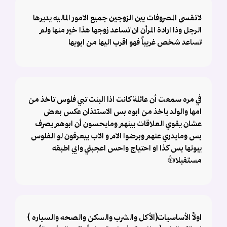
لاتقسى المصروفات بين الزوجين جميع الامور الماليه يديرها
الرجل وذا ارادة المرأن ان تساعد زوجها هذا خير منها ولم
تساعد شخص غريباً فهو اقرب اليها من ابويها
في مره سمعت أن عائلة كانت اذا البنت تبي فلوس تاخذ من
امها والولد ياخذ من ابوه بس الاستئذان عكس بعض
عشان يقوي العلاقات بينهم ومايحسون أن ابوهم يصرف
بس ومايدري عنهم وبرضوا الام و الاب بيعرفون لو الفلوس
يبونها بس كذا او احتياج واحس اعجبني وابي اطبقه
مستقبلا👍
اولاً الأساسيات(الأكل والشرب والسكن والصحه والسياره )