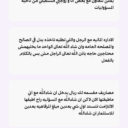
يمكن نتعاون مع بعض انا و زوجيي مستقبلي من ناحيه
المسؤوليات
الاداره الماليه مع الرجل واللي تطلبه تاخذه بدل في الصالح
والمصلحه العامه وان شاء الله تعالى الواحد ما يخليهمش
محتاجين حاجه باذن الله تعالى الراجل مش بس بالكلام
بالفعل
مصاريف مقسمه لك ريال يدخل ان شاءالله مع اني
ماطبقتها الان لاكن ان شاءالله مع المسؤليه راح اطبقها
الالتزامت تتسدد اول شي بعدين مبلغ للرفاهيه بعدين
للاستثمار ان شاءالله