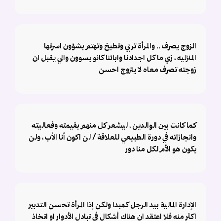
الزوج يصرف .. والمرأة تربي وتطبخ وتهتم بشؤون اسرتها
المنزليه ، زي ما كل اجدادنا وابائنا كانو يسوون والي يقبل ان
زوجته تصرف معاه لا يتزوج احسن
كما كانت بين الوالدين ، ليشعر كل منهم بقيمته وفعاليته
وانجازاته في دورة الطبيعي للعلاقة / لن اكون أنا الأب ، ولن
يكون هو الأم لكل منا دور
الإدارة المالية بيد الرجل كمبدا ولكن إذا المرأة تحسن التدبير
اكثر منه فلا اعتقد ان هناك أشكال في تبادل الأدوار او اتخاذ