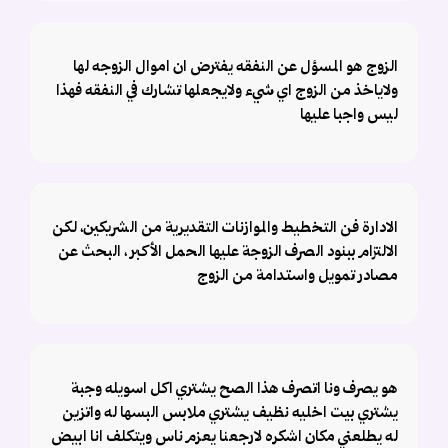
الزوج هو المسؤل عن النفقه يفترض ان اموال الزوجه لها
ولاياخذ من الزوج اي شيء ولايجعلها تشارك في النفقه فهذا
ليس واجبا عليها
الادارة فن التخطيط والموازنات التقديرية من الشريكين، لكن
الالتزام ببنود الصرف الزوجة عليها الحمل الأكبر ، البحث عن
مصادر تمويل واستدامة من الزوج
هو يصرف ونا اتصرف هذا الصح يشتري اكل اسويله وجبة
يشتري بيت اخليه نظيف يشتري ملابس البسها له واتزين
له يطلعني مكان اشكره لارجعنا يعزم ناس ويتكلف انا ابيض