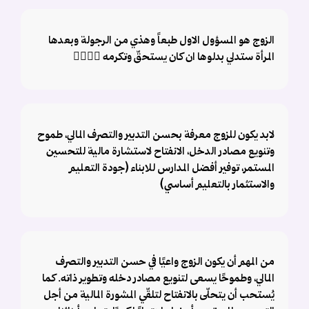
الزوج هو المسؤول الاول طبعاً وهذي من الرجولة وبعدها
المرأة ستدلي بدلوها ان كان يستحقّ وتكرمه 👌🏼👌🏼
لابد يكون للزوج معرفة بحسن التدبير والتصرف المالي، طموح
وتنويع مصادر الدخل، الانفتاح لاستشارة مالية للتحسين
المستمر، توفير أفضل المدارس للابناء (جودة التعليم
والاستثمار بالتعليم أساسي)
من المهم أن يكون الزوج واعيًا في حسن التدبير والتصرف
المالي، وطموحًا يسعى لتنويع مصادر دخله وتطوير ذاته. كما
يُستحب أن يتحلّى بالانفتاح لتلقّي المشورة المالية من أجل