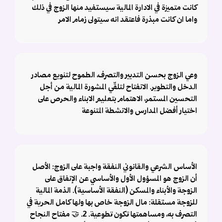
كانت متميزة في الادارة المالية سيستفيد منها الزوج في ذلك
واما ان كانت مبذرة فاعتقد انه سيتولى زمام الامر
وعي الزوج بحسن التدبير والتصرف، الطموح لتنويع مصادر
الدخل والتطوير. الانفتاح لتلقّي المشورة المالية من أجل
التحسين المستمر، الاهتمام بتعليم الابناء والحرص على
اختيار أفضل المدارس والانشطة المتنوعة
الأساس الشرعي والقانوني ​النفقة واجبة على الزوج: الأصل
أن الزوج هو المسؤول الأول والأساسي عن الإنفاق على
الزوجة والأبناء والمسكن (النفقة الأساسية). ​الذمة المالية
للزوجة مستقلة: مال الزوجة خاص بها ولها كامل الحرية في
التصرف به، ومساهمتها تكون تطوعية. ​2. 🤝 مفتاح النجاح