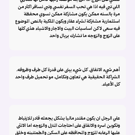
كلشي على الزوج اذا الزوجه موظفه راتبها كامل لها تشتري
اللي تبي فيه اذا هي تحب السفر نفسي وتبي نسافر اكثر من
مرة بالسنه ممكن يكون مشاركة ممكن نسوي محفظة
استثمارية مشتركة لشراء عقار ويكون الملكية بالنص الموضوع
فيه سعى لاكن اساسيات البيت والاجار والاشياء هذي كلها
على الزوج والزوجه ما تشارك بريال واحد
أهم شيء الاتفاق. كل شيء يبنى على قدرة كل طرف وظروفه.
الشراكة الحقيقية هي تعاون وتكامل، مو تحميل طرف واحد
كل الأعباء.
علي الرجل ان يكون مقتدر ماليا بشكل يجعله قادر للارتباط
وتكوين اسره والانفاق على احتاجات المنزل والزوجه اما الانثى
عليها الرعايه للزوج والمحافظه على السكن والطمئنينه وخلق