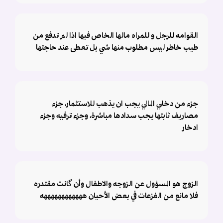
القوامه للرجل و للمراه مالها الخاص فيها اذا لم تدفع من
طيب خاطر ليس مطلوب منها شي بل تعطى عند حاجتها
جزء من دخلي المالي يجب ان يذهب للاستثمار، جزء
مصاريف ثابتها يجب سدادها مباشرة، وجزء ترفيه وجزء
ادخار
الزوج هو المسؤول عن الزوجه والاطفال وأن گانت مقتدره
فلا مانع من الفزعات في بعض الأحيان ههههههههههههه