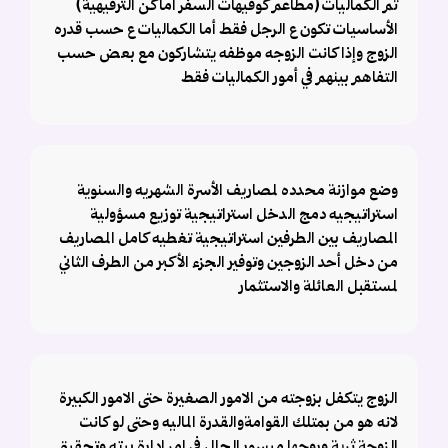
ثم الكماليات (مطاعم كوفيهات السفر أماكن الترفيهية)
الأساسيات تكون ع الرجل فقط أما الكماليات ع حسب قدره
الزوج وإذا كانت الزوجه موظفه يتشاركون مع بعض حسب
التفاهم بينهم في أمور الكماليات فقط
وضع موازنة محدده لمصاريف الأسرة الشهريه والسنوية
استراتيجيه دمج الدخل استراتيجية توزيع مسؤولية
المصاريف بين الطرفين استراتيجية تغطيه كامل المصاريف
من دخل أحد الزوجين وتوفير الجزء الأكبر من الطرف الثاني
لمستقبل العائلة والاستثمار
الزوج يتكفل بزوجته من الامور الصغيرة حتى الامور الكبيرة
لانه هو من بمتلك القوامةوالقدرة الماليه وحتى لو كانت