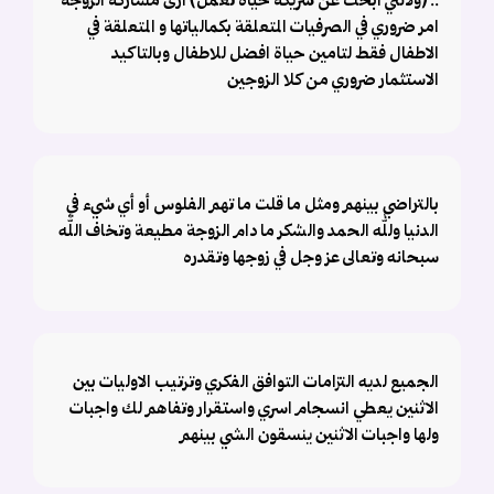
.. (ولانني ابحث عن شريكة حياة تعمل) ارى مشاركة الزوجة
امر ضروري في الصرفيات المتعلقة بكمالياتها و المتعلقة في
الاطفال فقط لتامين حياة افضل للاطفال وبالتاكيد
الاستثمار ضروري من كلا الزوجين
بالتراضي بينهم ومثل ما قلت ما تهم الفلوس أو أي شيء في
الدنيا ولله الحمد والشكر ما دام الزوجة مطيعة وتخاف الله
سبحانه وتعالى عز وجل في زوجها وتقدره
الجميع لديه التزامات التوافق الفكري وترتيب الاوليات بين
الاثنين يعطي انسجام اسري واستقرار وتفاهم لك واجبات
ولها واجبات الاثنين ينسقون الشي بينهم