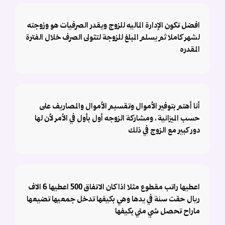
افضل تكون الإدارة الماليه للزوج ويقدر الصرفيات هو وزوجته
لشهر كاملا ثم يسلم المبلغ للزوجة لتتولى الصرف خلال الفترة
المقدره
‏أنا أهتم بتوفير الأموال وتقسيم الأموال والمصاريف على
حسب الميزانية ، ومشاركة الزوجه أول بأول في الأمر لأن لها
دور كبير مع الزوج في ذلك
اعطيها راتب مقطوع مثلا اذا كان الاتفاق 500 اعطيها 6 الاف
ريال حقت سنة في يدها وهي بكيفها تدخل جمعيها تضيعها
ماراح تحصل شي مني بكيفها