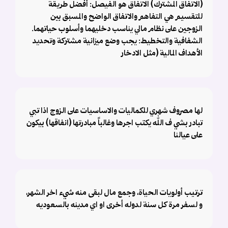
(الاتفاق المشترك) ​الاتفاق هو الفيصل: أفضل طريقة
للتقسيم هي التفاهم والاتفاق الواضح والمسبق بين
الزوجين على نظام مالي يناسب دخليهما وأسلوب حياتهما. ​
الشفافية والتخطيط: يجب وضع ميزانية مشتركة وتحديد
الأهداف المالية (مثل الادخار
لها مصروف شهري للكماليات والاساسيات على الزوج اذا تبي
تبادر بشي ف الله يكتب اجرها وغالباً مبادرتها (انفاقها) بيكون
على عيالنا
ترتيب أولويات الحياة، وجمع مال لبقى منه شيء اخر الشهر،
و لسفر مرة كل سنة لدوله أخرى او اي مدينه بالسعوديه