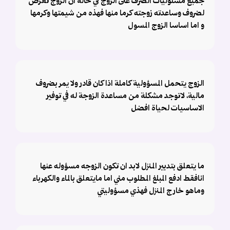
جميع مسئوليات الصرف على الزوج في حالة ان الزوج تعرض
لضروف وساعدته زوجته كرما منها فهذه من شيمتها وكرمها
و اما اساسا الزوج المسول
الزوج يتحمل المسؤولية كاملة اذا كان قادر ولا يمر بضروف
مالية، لاتوجد مشكلة من مساعدة الزوجة له في توفير
الاساسيات لحياة افضل
ما يتعلق بتدبير المنزل لابد ان تكون الزوجه مسؤوله عنها
انافقط ادفع المبلغ المطلوب مني اما مايتعلق بالماء والكهرباء
وماهو خارج المنزل فهذي مسؤوليتي