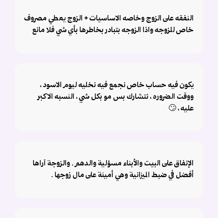
النفقه على الزوج وخاصه الاساسيات + الزوج يعطي مصروف
خاص للزوجه واذا الزوجه بتبادر بخاطرها بأي شي فلا مانع
يكون فيه حساب خاص نجمع فيه نخليه ليوم الاسود ،
ووقت الضروره ، نتشارك بس مو بكل شي ، النسبه الاكبر
عليه ، 🙄
الإنفاق على البيت والأبناء مسؤلية والدهم . والزوجة آراها
أفضل في ضبط الميزانية وهي أمينة على مال زوجها .