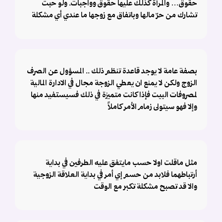
حقوق… والمرأة كذلك عليها حقوق وواجبات. ولو حبت
تشارك من حرّ مالها وباتفاق مع زوجها ما عندي أي مشكلة
بصفة عامة لا يوجد قاعدة تنظم ذلك .. المسؤول عن الصرف
الزوج ولكن لا يمنع ان يعطي الزوجة مجال في الادارة المالية
لمصروفات البيت فإذا كانت متميزة في ذلك فسيستفيد منها
وإلا فهو سيتولى زمام الأمر كاملاً
مثل ماقلت اولا حسب مايتفق عليه الطرفين في بداية
أرتباطهما فلابد من حسم إي أمر في بداية العلاقة الزوجية
والا قد تصبح مشكلة تكبر مع الوقت