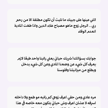
اللي عينها على جيبك ما تلبث أن تكون مطلقة الا من رحم
ربي .. الرجل زوج ماهو مصباح علاء الدين واذا طغت المادية
انعدم الوفاء
جوابك بسؤالك! شريك حياتي يعني راتبنا واحد طبعًا لازم
يعرف كل شيء عن وضعنا المادي وعن كل شيء يدخل
ويطلع من ميزانيتنا وفلوسنا
مره عادي ومن حقي اعرف زوجي كم راتبه مو طمع ولا داخله
اسرقه لا عشان اعرف وش حياتي بتكون معه خاصه في هذا