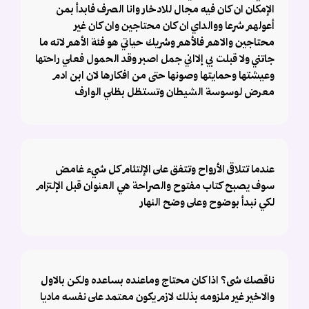
الإمكان ان كان فيه مجال للادخار وانا الصرف فابدأ بمن
أعولهم شرعا ووالداي ان كان محتاجين وان كان غير
محتاجين والاهم فالأهم وشريك حياتي هو فئة الأهم لانه ما
جاتني ولا قبلت بي إلااني جمل اصبر وقد الحمول فعلي راحتها
وعيشتها وحمايتها وصونها حتى من افكارها لان ابن ادم
معرض لوسوسة الشيطان وتستظل بظلي الوارف
عندما تتلاقى الأرواح وتتفق على الإلتئام كل شيء غامض
سوف يصبح كتاب مفتوح والصراحة هي العنوان قبل الإلتزام
لكي نبدأ بوضوح وعلى وضح النهار
ناقصك شى؟ اذا كان محتاج وماعنده بساعده ولكن بالاول
والاخير غير ملزومه بذلك لازم يكون معتمد على نفسه ماديا