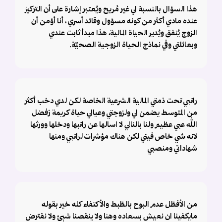
هذا السؤال بالنسبة لي غير مُريح ويُعتبر إشارة على أن التركيز
عنده مادي أكثر من كونه مسؤول وقائد أسري ، أنا أؤمن أن
الزوج يُنفق ويُدير الحياة المالية، هذا مبدأ ثابت عندي
وبعائلتي وفي نماذج الحياة الزوجية الصحيّة.
راتبي تحت ذمتي المالية الشرعية الخاصة لكن لدي دخب أكثر
من المتوسط يضمن لي ولزوجتي وعيالي حياة كريمة زفضل
الله عبي عظيم ولنا بالنالي لا اسالها عن راتبها ودخلها وورثها
لانه شي خاص فيني لكن هناك مؤشرات لراتبي ومنها
شهاداتي ومنصبي
من الأفظل عدم البوح بالظبط والأكتفاء كله خير بقوله
مايكفينا ان نعيش بسعاده وهنا ولا ينقصنا شيئ ولا نقترض