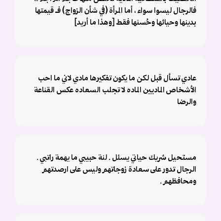
فالرجال ليسوا سواء ، أما المرأة (في شأن الزواج) فـ قيمتها
بدينها وحيائها وحُسنها فقط [وهذا ما أريد]
عادي تسأل قبل لكن ما يكون تفكيرها مادي لاني ما احب
الأشخاص الماديين الماده لا تجلب السعاده عكس القناعة
والرضا
مستحيل شريك حياتي يسئل . لنة حبيبي ما يهمة راتبي .
الرجال تدور على سعادة زوجاتهم وليس على ارصدتهم
ومحافظهم .