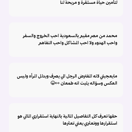
لتأمين حياة مستقرة و مريحة لنا
محمد من مصر مقيم بالسعودية احب الخروج والسفر
واحب الهدوء ولا احب المشاكل واحب التفاهم
مايعجبني لانه المفترض الرجل الي يصرف ويدلل المرأه وليس
العكس وسؤاله يثبت انه طمعان 👀😂
حقها تعرف كل التفاصيل المالية بالنهاية استقراري المالي هو
استقرارها ووتعثري يعني تعثرها