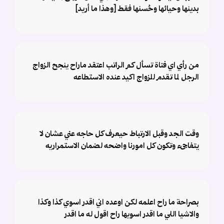
بدينها وحيائها وحُسنها فقط [وهذا ما أريد]
من رأي اي فتاة تسأل كم الراتب اعتقد ماراح ينجح الزواج
الرجل لما تقدم للزواج اكيد عنده الاستطاعه
وقت الجد وقبل الارتباط حيعرف كل حاجه عني عشان لا
يتفاجىء وتكون كل امورنا واضحه لضمان الاستمراريه
بصراحة ما راح اعلمه لكن اوعده اني اقدر اسوي كذا وكذا
والاشيا اللي ما اقدر اسويها راح اقول له ما اقدر