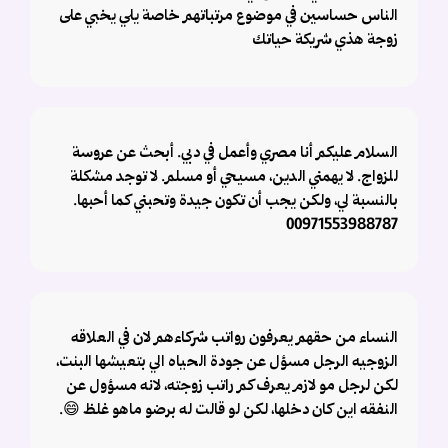
الناس حساسين في موضوع مرتباتهم خاصة يلي يخبي على
زوجة هذي شريكة حياتك
السلام عليكم أنا مصري وأعمل في دبي. أبحث عن عروسة
للزواج. لا يهمني الدين، مسيحي أو مسلم. لا توجد مشكلة
بالنسبة لي، ولكن يجب أن تكون جيدة وتحبني كما أحبها.
00971553988787
النساء من حقهم يعرفون رواتب شركاءهم لان في العلاقه
الزوجيه الرجل مسؤل عن جودة الحياه الي بتعيشها البنت،
لكن لرجل مو لازم يعرف كم راتب زوجته، لانه مسؤول عن
النفقه اين كان دخلها، لكن لو قالت له برضو ماهو غلظ 😄.