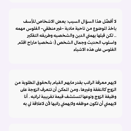
لا أفضّل هذا السؤال السبب: بعض الاشخاص للأسف
ياخذ الموضوع من ناحية مادية -غير منطقي- الفلوس مهمه
.. لكن قبلها يهمني الدين والشخصيه وطريقه التفكير
واسلوب الحديث وجمال الشخص (: شخصيا ماراح اقدّم
الفلوس على هذه الاشياء
لايهم معرفة الراتب بقدر مايهم القيام بالحقوق المطلوبة من
الزوج كالنفقة وغيرها ، ومن الممكن أن تتعرف الزوجة على
وظيفة الزوج ونوعها لتستشف قيمة تقريبية لراتبه . أنا
لايهمني أن تكون موظفه ولايهمني راتبها لأن لاعلاقة لي به