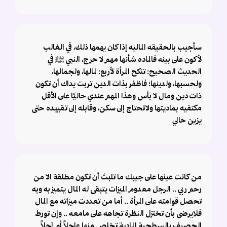
سأجيب بالحقيقه الماليه إذا كان يهمها ذلك، في الغالب
لأكون على بينه فالماده شأنها مهم لا حرج، النبي ﷺ في
الحديث الصحيح: تنكح المرأة لأربع: لمالها، ولجمالها،
ولحسبها، ولدينها؛ فاظفر بذات الدين تربت يداك أن تكون
ذات دين ومال لا بأس وهذا المهم عندي حاليًا على الأقل
مكتفيه بماديتها ولاتحتاج إلى سكن، وقابله إلى تقييده حتى
يزين حالي
من كانت عينها على جيبك ما تلبث أن تكون مطلقة الا من
رحم ربي .. الرجل معدوم الميزات يتبقى له المال يتميز به وبه
تحصل قوامته على المرأة .. أما من تعددت ميزاته مع المال
فلايرضى بأن تختزل النظرة تجاهه على مامعه .. وإن تورط
الحصيف بالسطحية المادية تخلص منها عاجلاً أم آجلاً ..