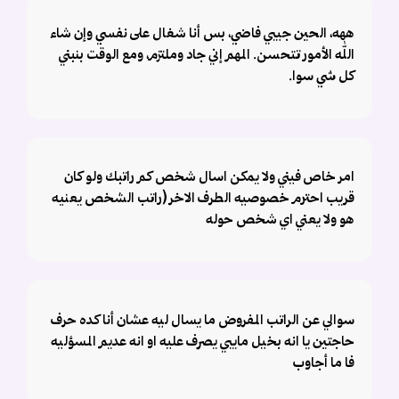
ههه، الحين جيبي فاضي، بس أنا شغال على نفسي وإن شاء
الله الأمور تتحسن. المهم إني جاد وملتزم، ومع الوقت بنبني
كل شي سوا.
امر خاص فيني ولا يمكن اسال شخص كم راتبك ولو كان
قريب احترم خصوصيه الطرف الاخر (راتب الشخص يعنيه
هو ولا يعني اي شخص حوله
سوالي عن الراتب المفروض ما يسال ليه عشان أنا كده حرف
حاجتين يا انه بخيل مايبي يصرف عليه او انه عديم المسؤليه
فا ما أجاوب