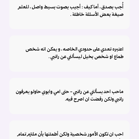
أُجب بصدق ، أما كيف : أجيب بصوت بسيط واصل ، للعلم
صيغة بعض الأسئلة خاطئة .
اعتبره تعدي على حدودي الخاصه ، و يمكن انه شخص
طماع او شخص بخيل ليسألني عن راتبي .
ماحب احد يسألني عن راتبي - حتى امي وابوي حاولو يعرفون
راتبي ولكن رفضت ان اصرح فيه.
احب ان تكون الأمور شخصية ولكن أطمئنها بأن ملتزم تمام