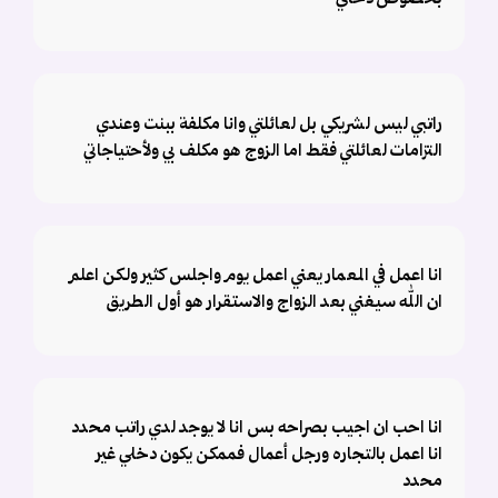
راتبي ليس لشريكي بل لعائلتي وانا مكلفة ببنت وعندي
التزامات لعائلتي فقط اما الزوج هو مكلف بي ولأحتياجاتي
انا اعمل في المعمار يعني اعمل يوم واجلس كثير ولكن اعلم
ان الله سيغني بعد الزواج والاستقرار هو أول الطريق
انا احب ان اجيب بصراحه بس انا لا يوجد لدي راتب محدد
انا اعمل بالتجاره ورجل أعمال فممكن يكون دخلي غير
محدد