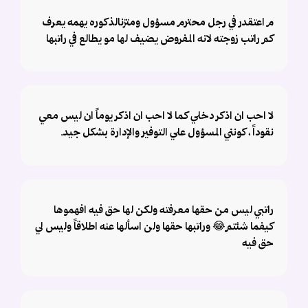
م اعتقدر في رجل محترم مسؤول ومتزنالذكوره يهمه يعرف
كم راتب زوجته لانه المفروض يضيف لها مو يطالع في راتبها
لا احب ان اذكر دخلي كما لا احب ان اذكر يوماً ان ليس معي
نقوداً ، كونني المسؤول علي التوفير والإدارة بشكل جيد.
راتبي ليس من حقها معرفته ولكن لها حق فيه افهموها
كيفما شئتم😂 وراتبها حقها ولن اسألها عنه اطلاقاً وليس لي
حق فيه