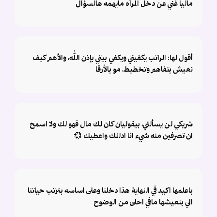
ماليا غني عن دخل المرأه مايهمه هالسؤال
أقول لها: الراتب يكفيني ويكفي بيتي بإذن الله، والأهم كيف
نعيش بتفاهم وتخطيط، مو بالأرقا
شريكي لن يسألني، بيقوليان كان لك مال فهو لك ولا اسمح
ان تصرفين منه شيء انا ادللك واعطيك 💞
باعلمها اكيد في النهاية هذا دخلنا وعلى اساسه بنرتب حياتنا
الي بنعيشها مافي احلى من الوضوح