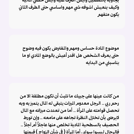
بجاوبه بالتفصيل وايش اصرف عليه وايش خطتي الماليه
وكيف بنعيش اشوفه شي مهم واساسي حتى الطرف الثاني
يكون متفهم
موضوع المادة حساس ومهم والمفترض يكون فيه وضوح
حتى يعرف الشخص هل اقدر أعيش بالوضع المادي او ما
يناسبني من البدايه
من كانت عينها على جيبك ما تلبث أن تكون مطلقة الا من
رحم ربي .. الرجل معدوم الميزات يتبقى له المال يتميز به وبه
تحصل قوامته على المرأة .. أما من تعددت ميزاته مع المال
لايرضى بأن تختزل النظرة تجاهه على مامعه .. وإن تورط
الحصيف بالسطحية المادية تخلص منها عاجلاً أم آجلاً ..
فالرجال ليسوا سواء ، أما المرأة ( في شأن الزواج ) قيمتها