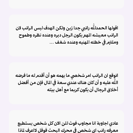
اقولها الحمدلله راتبي جدا زين ولكن الهدف لبس الراتب لان
الراتب معيشه المهم يكون الرجل دبره وعنده نظره وطموح
وملتزم في خطته المهنيه وعنده شغف …
اتوقع ان الراتب امر شخصي ما يهمه هو أن أقدم له ما فرضه
الله عليه و أن كان هناك عندي سعة في المال فإن من أفضل
أخلاق الرجال أن يكون كريما مع أهل بيته
عادي اجاوبة انا مجاوب فوث للن الان كل شخص يستطيع
معرفه راتب اي شخص في محرك البحث قوقل لااعرف لماذا