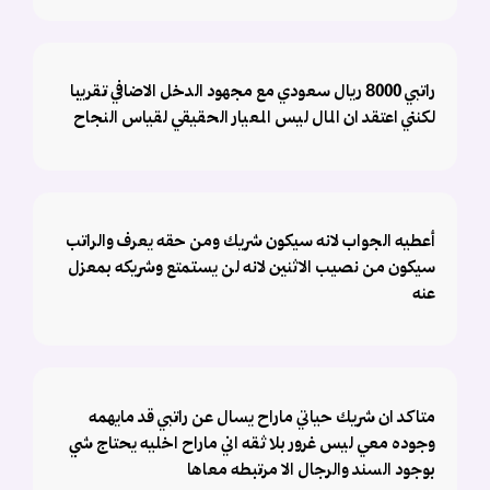
راتبي 8000 ريال سعودي مع مجهود الدخل الاضافي تقريبا
لكنني اعتقد ان المال ليس المعيار الحقيقي لقياس النجاح
أعطيه الجواب لانه سيكون شريك ومن حقه يعرف والراتب
سيكون من نصيب الاثنين لانه لن يستمتع وشريكه بمعزل
عنه
متاكد ان شريك حياتي ماراح يسال عن راتبي قد مايهمه
وجوده معي ليس غرور بلا ثقه اني ماراح اخليه يحتاج شي
بوجود السند والرجال الا مرتبطه معاها