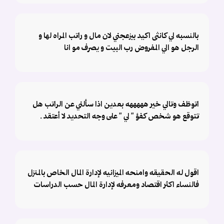
بالنسبه لي كانثى اكيد بيزعجني لان مال و راتب المراه لها و
الرجل هو الي المفروض رب البيت و يصرف مو انا
اتوظف وتالي خير هههههه بعدين اذا سألني عن الراتب هل
تتوقع هو شخص كفؤ " لي " على وجه التحديد لا أعتقد .
اقول له الحقيقه وامنحه الميزانيه لإدارة المال الخاص بالمنزل
فالنساء اكثر اقتصاد ومعرفه لإدارة المال حسب الدراسات