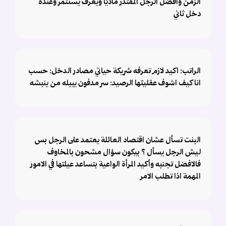
الزمن وافضل الرجل المقتدر ماديًا ويعرف يستثمر وعنده
دخل ثاني
الراتب: اكيد لازم تعرفه شريكة حياتي مصادر الدخل: حسب
انا كيف اشوف عقليتها الرصيد: سر مدفون يبيله من ينبشه
البنت تسأل عشان اقتصاد العائلة يعتمد على الرجل بس
ليش الرجل يسأل ؟ بيكون سؤال مشحون بالمخاوف
فالافضل تجنبه وأكيد المرأة الواعية بتساعد عيلتها في الامور
المهمة اذا تطلب الامر