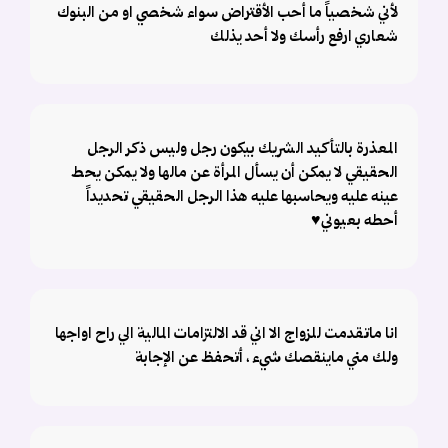
لأني شخصياً ما أحب الأقتراض سواء شخصي او من البنوك
شعاري ارفع رأسك ولا أحد يذلك
المعذرة بالتأكيد الشريك بيكون رجل وليس ذكر الرجل
الحقيقي لا يمكن أن يسأل المرأة عن مالها ولا يمكن يحط
عينه عليه ويحاسبها عليه هذا الرجل الحقيقي تحديداً
أحطه بعيوني♥️
انا ماتقدمت للزواج الا اني قد الالتزامات المالية الي راح اواجها
ولك مني ماينقصك شيء ، أتحفظ عن الإجابة