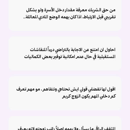
من حق الشريك معرفة مقدار دخل الأسرة ولو بشكل
تقريبي قبل الارتباط، اذا كان يهمه الوضع المادي للعائلة..
احاول ان امتنع عن الاجابة بالتراضي درءاً للنقاشات
المستقبلية في حال عدم امكانية توفير بعض الكماليات
اقول لها تفضلي قولي ايش تحتاجي ونتفاهم ، مو مهم تعرف
كم دخلي المهم يكون الزوج كريم
المثقف الراقي ما يسأل ولا يهمه اصلاً راتب زوجته لانه يعرف