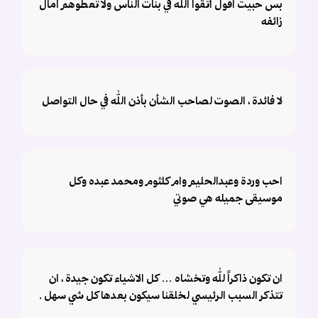
بس حبيت اقول اتقوا الله في بنات الناس ولا تعطوهم امال
زائفه
لا فائدة ، الصوت لصاحب الشأن بأذن الله في حال التواصل
احب وردة وعبدالحليم وام كلثوم ومحمد عبده وكل
موسيقى جميله هي صوتي
ان تكون ذاكراً لله وتخشاه … كل الاشياء تكون جيدة ، ان
تتذكر السبب الرئيسي لخلقنا سيكون بعدها كل شي سهل .