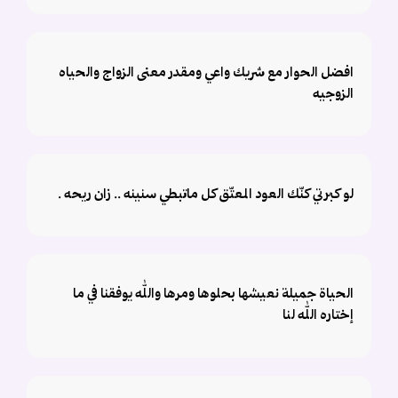
افضل الحوار مع شريك واعي ومقدر معنى الزواج والحياه
الزوجيه
لو كبرتي كنّك العود المعتّق ‏كل ماتبطي سنينه .. زان ريحه .
الحياة جميلة نعيشها بحلوها ومرها والله يوفقنا في ما
إختاره الله لنا