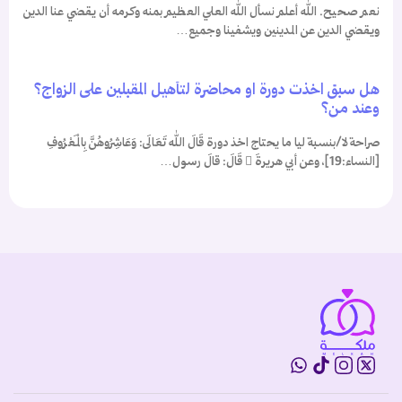
نعم صحيح. الله أعلم نسأل الله العلي العظيم بمنه وكرمه أن يقضي عنا الدين
ويقضي الدين عن المدينين ويشفينا وجميع…
هل سبق اخذت دورة او محاضرة لتأهيل المقبلين على الزواج؟
وعند من؟
صراحة لا/بنسبة ليا ما يحتاج اخذ دورة قَالَ الله تَعَالَى: وَعَاشِرُوهُنَّ بِالْمَعْرُوفِ
[النساء:19]، وعن أبي هريرةَ  قَالَ: قالَ رسول…