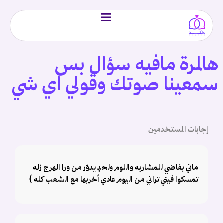
هالمرة مافيه سؤال بس
سمعينا صوتك وقولي اي شي
إجابات المستخدمين
ماني بفاضي للمشاريه واللوم ولحدٍ يدوّر من ورا الهرج زله
تمسكوا فيني تراني من اليوم عادي أخربها مع الشعب كله )