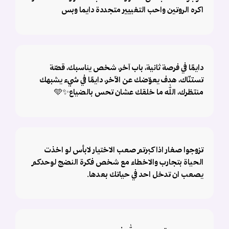
اكره الروتين واحب التغييير متجددة دايما وبس
دايمًا في فرصة ثانية، باب آخر، شخص يناسبك، قصّة
تستنّاك، هدف يعوّضك عن الآخر، دايمًا في شيء يشبهك
منتظرك، الله ما خلقك عشان تحس بالضياع✨🩵
تزوجوا صغار اذا كبرتم صعب الاختيار لابأس لو اخذت
الحياة بتجارب والاخطاء مع شخص فكرة النضج لوحدكم
يصعب ان تدخل احد في حياتك بعدها.