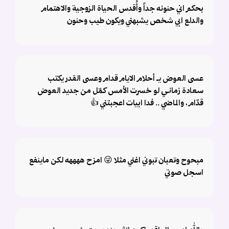
بحكم اني حنونه جداً وأُقدس الحياة الزوجية والاهتمام
والدلع ابي شخص يشبهني ويكون طيب وحنون
عسى العوض يـ أحلام الايام قدام وعسى القدر يكتب
سعادة زمانـي لو خسرت الأمس كمّل من جديد العوض
قدّام ، والماضي .. فدا ابيات اعجبتني 👍
مبحوح وتعبان تبوني اغني مثلا 😜 امزح ههههه لكن ماينفع
اسجل صوتي