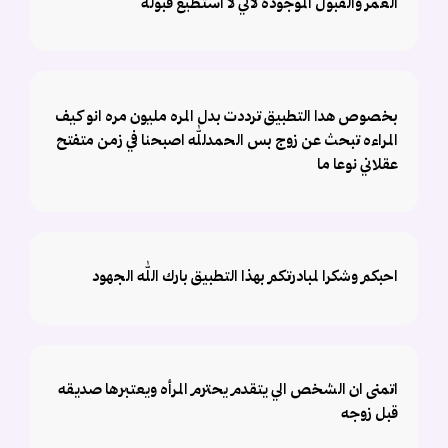
العمر والقبول الموجوده لاني لا استطيع قبوله
بخصوص هدا التطبيق ترددت بدل المره مليون مره انو كيف
المراءه تبحث عن زوج بس الحمدلله اصبحنا في زمن متفتح
عقلاني نوعا ما
احبكم وشكرا لمبادرتكم بهذا التطبيق بارك الله الجهود
اتمنى ان الشخص الي يتقدم يحترم المرأه ويعتبرها صديقه
قبل زوجه