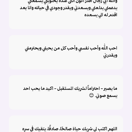
والله ابي رجال اقدر اكون انثى عنده يحتويني يسمعني
يدعمني يدلعني ويسعدني ويقدر وجودي في حياته وانا بعد
اقدم له الي يسعده
احب الله وأحب نفسي وأحب كل من يحبني ويحترمني
ويقدرني
ما يصير - احتراماً لشريك المستقبل - اكيد ما يحب احد
يسمع صوتي. 😊
اللهم اكتب لي شريك حياة صالحًا، صادقًا، يتقيك في سره