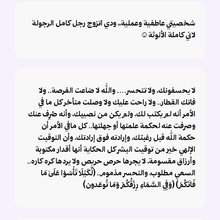
شخصيتي عاطفية وعملية،، ودي اتزوج رجل كامل الرجولة
لاني كاملة الأنوثة☺️
لا يحسفونك، ولا تتحسر…. ‏والله لا ضاعت الفرصة.. ‏ولا
فاتك القطار.. ‏ولا راحت عليك ‏ولا وصلت متأخر ‏كل ما في
الأمر أنه لم يكتب لك، ولم يكن من نصيبك، وأنه صُرِف عنك
وصرفت عنه لحكمة علمتها أو جهلتها.. ‏كل مافي الأمر أن
حكمة الله قبل رغبتك، وإرادته فوق إرادتك، وأن التوقيت
الإلهي خير من توقيت البشر ‏كل الحكاية أنها أقدار مكتوبة
وأرزاق مقسومة، لا يجرها حرص حريص ولا يردها كره كاره..
‏السعي مطلوب، والتحسر مذموم.. ‏(لِّكَيْلَا تَأْسَوْا عَلَىٰ مَا
فَاتَكُمْ) ‏(وَفِي السَّمَاءِ رِزْقُكُمْ وَمَا تُوعَدون)