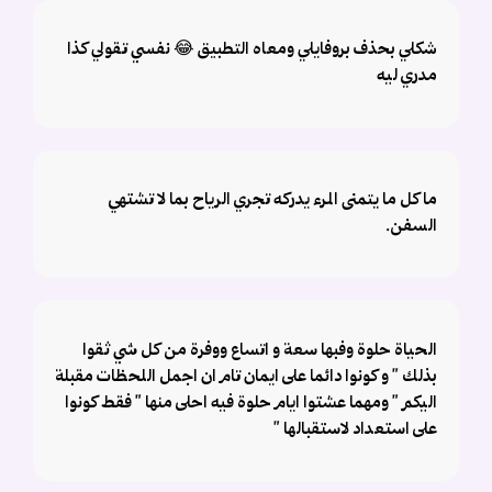
شكلي بحذف بروفايلي ومعاه التطبيق 😂 نفسي تقولي كذا
مدري ليه
ما كل ما يتمنى المرء يدركه تجري الرياح بما لا تشتهي
السفن.
الحياة حلوة وفبها سعة و اتساع ووفرة من كل شي ثقوا
بذلك " و كونوا دائما على ايمان تام ان اجمل اللحظات مقبلة
اليكم " ومهما عشتوا ايام حلوة فيه احلى منها " فقط كونوا
على استعداد لاستقبالها "