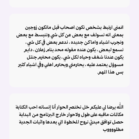
اتمنى ارتبط بشخص نكون اصحاب قبل مانكون زوجين
بمعنى انه نسولف مع بعض عن كل شي وننبسط مع بعض
ونجرب اشياء واماكن جديده ، ندعم بعض في كل شي ،
نسمع لبعض ، يكون عنده مقوله محد ينام زعلان ، دايم
يكون عندنا شغف وحياه لكل شي ، يكون محترم جنتل
مسوؤل يعتمد عليه ، يحترمني ويحترم اهلي وفي اشياء كثير
بس هذا المهم.
الله يرضا لي عليكم خل نختصر الحوار أنا إنسانه احب الكتابة
مكالمات مافيه على طول ولاحوار خارج البرنامج من البداية
حصل توافق مبدئي نروح للخطوة الي بعدها واثبات الجدية
مطلووووب