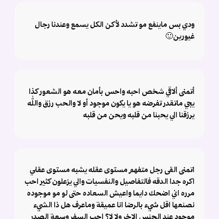
ودي بس ماينفع مو تشدد لأكن الكل يسمع وعندنا رجال
غيورين🙂
أتمنى ألاقي شخص احبه واحس بأمان معه هو الشعور كذا
يجي ماتقدر تفرضه هو يا يكون موجود أو لا والحب رزق والله
يرزقنا الي يحبنا من قلبه ويحن من قلبه
اتمنى القى رجل متفهم مستوى عقله يشبه مستوى عقلي
اكره جدا الدقه فالتفاصيل والنفسيات والي يزعلون كثير احب
مرره اني اضحك دايما واعيش السعاده حتى لو مو موجوده
نصنعها اقل شيء بالرضا انا عميقة وماعرف هل ذا الشيء
موجود عند الجنس الاخر ولا لا؟ احب السفر وسعة الصدر