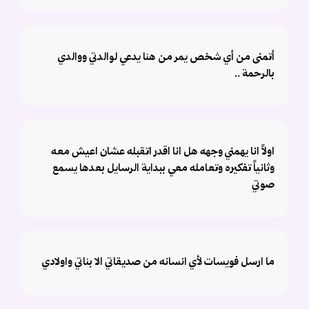
أتمنى من أي شخص يمر من هنا يدعي لوالدتي ووالدي
بالرحمة ..
اولاً انا يهمني وجهه هل انا اقدر اتقبله عشان اعيش معه
وثانياً تفكيره وتعامله معي ببداية الرسايل بعدها يسمع
صوتي
ما ارسل فويسات لأي انسانه من صديقاتي الا بناتي واولادي