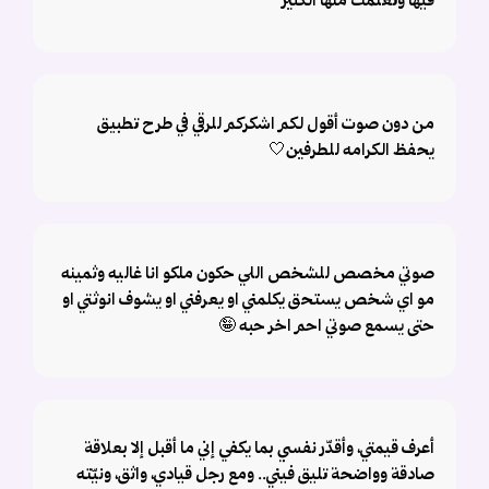
فيها وتعلمت منها الكثير
من دون صوت أقول لكم اشكركم للرقي في طرح تطبيق
يحفظ الكرامه للطرفين🤍
صوتي مخصص للشخص اللي حكون ملكو انا غاليه وثمينه
مو اي شخص يستحق يكلمني او يعرفني او يشوف انوثتي او
حتى يسمع صوتي احم اخر حبه 🤪
أعرف قيمتي، وأقدّر نفسي بما يكفي إني ما أقبل إلا بعلاقة
صادقة وواضحة تليق فيني.. ومع رجل قيادي، واثق، ونيّته