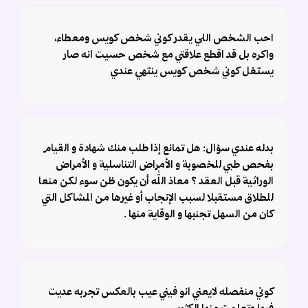
احب الشخص اللي يقدر كوني شخص كويس ومعطاء،
واكره بل قد اقطع علاقتي مع شخص حسيت انه صار
يستغل كوني شخص كويس ينتهي عندي
بدله عندي سؤال: هل تمانع إذا طلب منك شهادة و القيام
بفحص طبي للخصوبة و الأمراض التناسلية و الأمراض
الوراثية قبل العقد ؟ معاذ الله أن يكون ظن سوء لكن منعا
للطلاق مستقبلا لسبب الإنجاب أو غيرها من المشاكل التي
كان من السهل تجنبها و الوقاية منها .
كوني منفصله لايعني انو فيني عيب بالعكس تجربه عديت