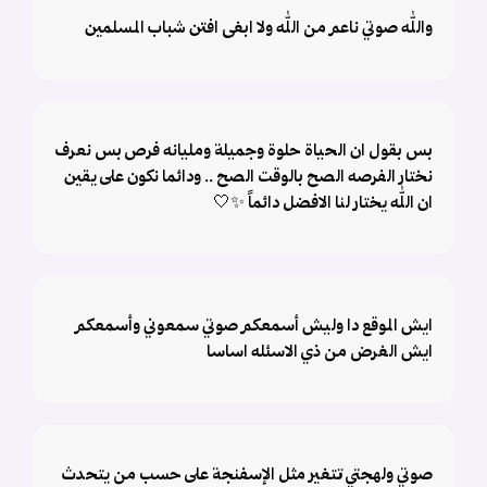
والله صوتي ناعم من الله ولا ابغى افتن شباب المسلمين
بس بقول ان الحياة حلوة وجميلة ومليانه فرص بس نعرف
نختار الفرصه الصح بالوقت الصح .. ودائما نكون على يقين
ان الله يختار لنا الافضل دائماً ✨🤍
ايش الموقع دا وليش أسمعكم صوتي سمعوني وأسمعكم
ايش الغرض من ذي الاسئله اساسا
صوتي ولهجتي تتغير مثل الإسفنجة على حسب من يتحدث