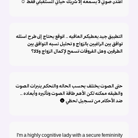
أعتذر، صوتي لا يسمعه إلا شريك حياتي المستقبلي فقط ☺️
التطبيق جيد يعطيكم العافيه .. اتوقع يحتاج إلى طرح اسئله
توافق بين الراغبين بالزواج و تحليل نسبه التوافق بين
الطرفين، وهل الفروقات تسمح لإكمال الزواج ولالا؟
حتى الصوت يختلف بحسب الحاله والتحكم بنبرات الصوت
والطبقه ممكنه لكن الأهم طاقة الصوت وتأثيره وأبعاده ..
ضد الأحكام من تسجيل لحظي 🌚
I’m a highly cognitive lady with a secure femininity