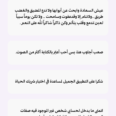
عيش السعادة وابحث عن أبوابها ولا تدع للضيق والغضب
طريق ..ولاتنام إلا وقدعفوت وسامحت .. ولا تكن يوماً سبباً
لعبن تدمع وقلب يتألم وكن ذاكراً شاكراً لله على النعم .
صعب أجاوب هنا، بس أحب أعبّر بالكتابة أكثر من الصوت.
شكرا على التطبيق الجميل لمساعدة في اختبار شريك الحياة
اتمنى ما يدخل لحسابي شخص غير الموجود فيه صفات