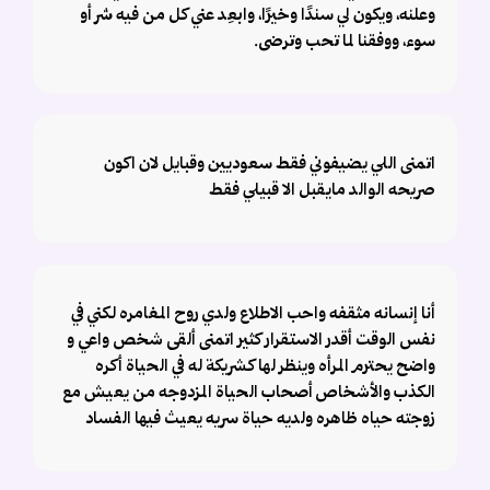
وعلنه، ويكون لي سندًا وخيرًا، وابعِد عني كل من فيه شر أو
سوء، ووفقنا لما تحب وترضى.
اتمنى اللي يضيفوني فقط سعوديين وقبايل لان اكون
صريحه الوالد مايقبل الا قبيلي فقط
أنا إنسانه مثقفه واحب الاطلاع ولدي روح المغامره لكني في
نفس الوقت أقدر الاستقرار كثير اتمنى ألقى شخص واعي و
واضح يحترم المرأه وينظر لها كشريكة له في الحياة أكره
الكذب والأشخاص أصحاب الحياة المزدوجه من يعيش مع
زوجته حياه ظاهره ولديه حياة سريه يعيث فيها الفساد