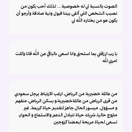
الصوت بالنسبة لي له خصوصية… لذلك أحب يكون من
نصيب الشخص اللي ألقى بيننا قبول ونية صادقة وأرجو أن
يكون هو من يختاره الله لي
يا رب ارزقني بما استحق وانا اسعى ىالباقي عن الله فانا وكلت
امري لله
من عائلة خضيرية من الرياض، ارغب الارتباط برجل سعودي
من قرى الرياض من عائلةخضيرية،و يسكن الرياض، متفهم
و مسؤول. ميسور الحال جاهز لتقديم حياة كريمة. غير
متزوج حاليا، شريك حياة نتبادل الدعم والاستماع و الحوار،
نسعى لحياة مريحة لبعضنا كزوجين