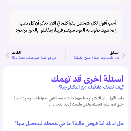
أحب أقول لكل شخص يقرأ كلماتي الآن: تذكر أن كل تعب
وتخطيط تقوم به اليوم سيثمر قريباً، وتفاءلوا بالخير تجدوه
السابق
القادم
هل حلمت يوماً حلماً وأصبح حقيقة؟
من هو أفضل مدير عملت معه؟ لماذا؟
اسئلة اخرى قد تهمك
كيف تصف علاقتك مع التكنلوجيا؟
دايما اقول.. ان التكنولوجيا مهما كانت منفعة فهي اختراعات موجودة منذ
خلق ادم عليه السلام ولكن وقعت في يد الدجال…
هل لديك أية قروض مالية؟ ما هي خططك للتخصل منها؟