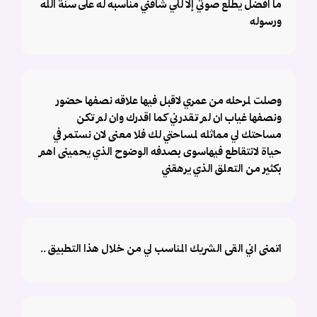
ما افضل يطلع صوتي إلا للي شافني مناسبه له على سنة الله
ورسوله
وصلت لمرحله من عمري لاقبل فيها علاقه نصفها حضور
ونصفها غياب ان لم تقدرني كما اقدرك وان لم تكن
مساحتك لي مماثله لمساحتي لك فلا معنى لان نستمر في
حياة لانتقاطع فيهاسوى بصدفه الوضوح الذي يحمينى اهم
بكثير من التعلق الذي يرهقني
اتمنى اني القى الشريك المناسب لي من خلال هذا التطبيق ..