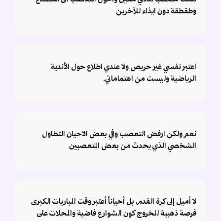
وطقطقة دون ايذاء للآخرين
اعتبر نفسي غير حريص ولا عندي اطلاع حول الأندية
الرياضية وليست من اهتماماتي.
نعم ولكن ارفض التعصب وفي بعض الاحيان التطاول
الشخصي الذي يحدث من بعض المتعصبين
لا أميل إلى كرة القدم، بل أحياناً أعتبر وقت المباريات الكبرى
فرصة ذهبية للخروج كون الشوارع فاضية والمحلات على