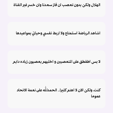
الهلال ولكن بدون تعصب ان فاز سعدنا وان خسر غير القناة
اشاهد الرياضة استمتاع ولا اربط نفسي وحياتي بمواعيدها
لا بس اطقطق على المتعصبين و اخليهم يعصبون زياده دايم
كنت، ولكن الان لا اهتم كثيرا.. الحمدلله على نعمة الاتحاد
عموما