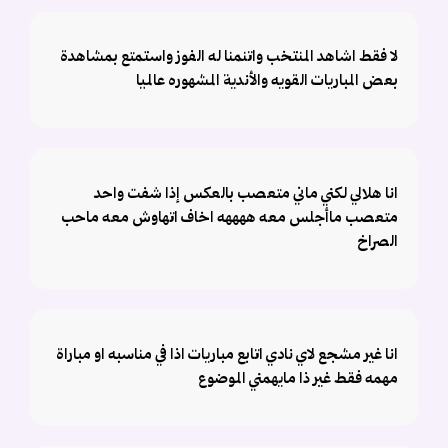
لا فقط اشاهد المنتخب واتنمنا له الفوز واستمتع بمشاهدة
بعض المباريات القويه والأندية المشهوره عالميا
انا هلالي لكني ماني متعصب بالعكس إذا شفت واحد
متعصب ماأجلس معه ههههه اخاف اتهاوش معه ماحب
الصراخ
انا غير مشجع لاي نادي اتابع مباريات اذا في مناسبه او مباراة
مهمه فقط غير ذا مايهمني الموضوع