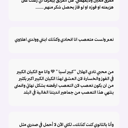
مفرق معين ولايمهمني. هل الفريق بيعرف اني زعلت على
هزيمته او فوزه او لو فاز بحصل شكر منهم .......
نعم ولست متعصب انا اتحادي وكذلك ابنتي وولدي اهلاوي
من محبي نادي الهلال " كبير آسيا " 💙 وانا مع الكيان الكبير
في الفوز والخسارة لان العشق لهذا الكيان الكبير اكبر بكثير
من ان يكون تعصب لان التعصب ارفضه بشكل نهائي واتمنى
ينتهي هذا التعصب من جماهير انديتنا الغالية في البلد
وأنا بالثانوي كنت كذلك،،، لكني الآن لا أحمل في صدري مثل