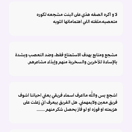
لا و اكره الصفه هذي على البنت مشجعه لكوره
متعصبه،ملفته اللي اهتماماتها انثويه
مشجع ومتابع بهدف الاستمتاع فقط، وضد التعصب وبشدة
بالإساءة للآخرين والسخرية منهم وإيذاء مشاعرهم.
اشجع بس والله مااعرف اسماء فريقي يعني احياننا اشوف
فريق معين ولايمهمني. هل الفريق بيعرف اني زعلت على
هزيمته او فوزه او لو فاز بحصل شكر منهم .......