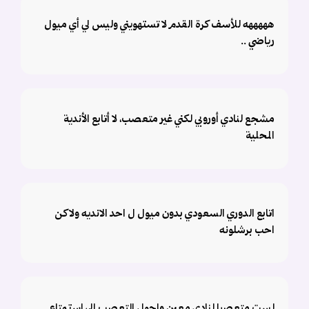
هههههه للأسف كرة القدم لا تستهويني وليس لي أي ميول
رياضي ..
مشجع لنادي أوروبي لكني غير متعصب، لا أتابع الأندية
المحلية
اتابع الدوري السعودي بدون ميول ل احد الانديه ولاكن
احب برشلونه
لست متعصبا لنادي معين واحول التعصب الى استمتاع