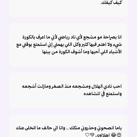
كيف كيفك.
انا بصراحة مو مشجع لأي ناد رياضي لأني ما اعرف بالكورة
شيء ولا اهتم فيها كثير وكل اللي يهمني إني استمتع بوقتي مع
الأشياء اللي أحبها وما أشوف الكورة من بينها
احب نادي الهلال ومشجعه منذ الصغر ومازلت أشجعه
واستمتع في المشاهده
ياما انصحوني وحذروني منكك .. وانا الي حالف ما اتخلى عنك
😍😂 اهلااوي 💚🤍