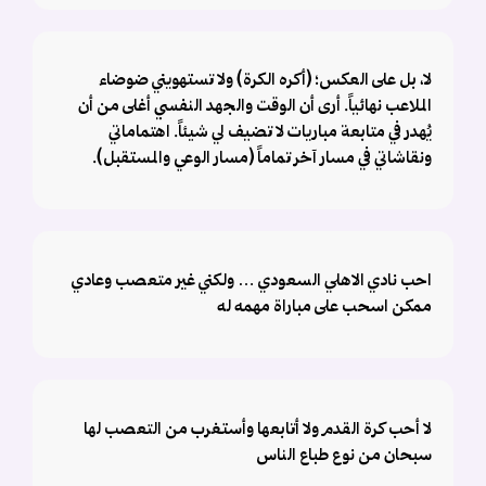
لا، بل على العكس؛ (أكره الكرة) ولا تستهويني ضوضاء
الملاعب نهائياً. أرى أن الوقت والجهد النفسي أغلى من أن
يُهدر في متابعة مباريات لا تضيف لي شيئاً. اهتماماتي
ونقاشاتي في مسار آخر تماماً (مسار الوعي والمستقبل).
احب نادي الاهلي السعودي … ولكني غير متعصب وعادي
ممكن اسحب على مباراة مهمه له
لا أحب كرة القدم ولا أتابعها وأستغرب من التعصب لها
سبحان من نوع طباع الناس