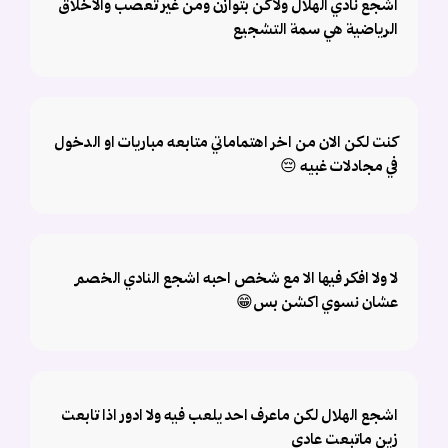
اشجع نادي الهلال ولاكن بتوازن ومن غير تعصب والأخلاق
الرياضية هي سمة التشجيع
كنت لكن الان من اخر اهتماماتي متابعه مباريات او الدخول
في مجادلات غبيه 😔
لا ولا افكر فيها الا مع شخص احبه اشجع النادي الخصم
عشان نسوي اكشن بس😁
اشجع الهلال لكن ماعرف احد يلعب فيه ولا ادور اذا تابعت
زين ماتبعت عادي