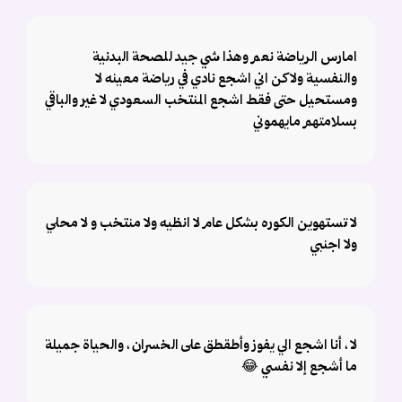
امارس الرياضة نعم وهذا شي جيد للصحة البدنية
والنفسية ولاكن اني اشجع نادي في رياضة معينه لا
ومستحيل حتى فقط اشجع المنتخب السعودي لا غير والباقي
بسلامتهم مايهموني
لا تستهوين الكوره بشكل عام لا انظيه ولا منتخب و لا محلي
ولا اجنبي
لا ، أنا اشجع الي يفوز وأطقطق على الخسران ، والحياة جميلة
ما أشجع إلا نفسي 😂