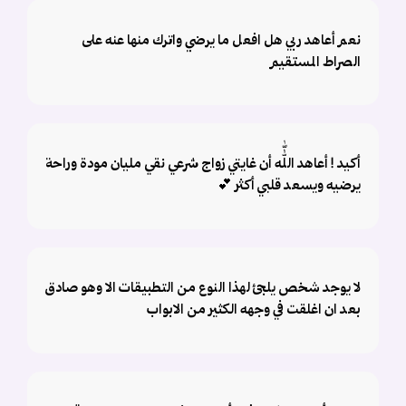
نعم أعاهد ربي ‏هل افعل ما يرضي واترك منها عنه على
الصراط المستقيم
أكيد ! أعاهد اللّٰه أن غايتي زواج شرعي نقي مليان مودة وراحة
يرضيه ويسعد قلبي أكثر 💕
لا يوجد شخص يلجئ لهذا النوع من التطبيقات الا وهو صادق
بعد ان اغلقت في وجهه الكثير من الابواب