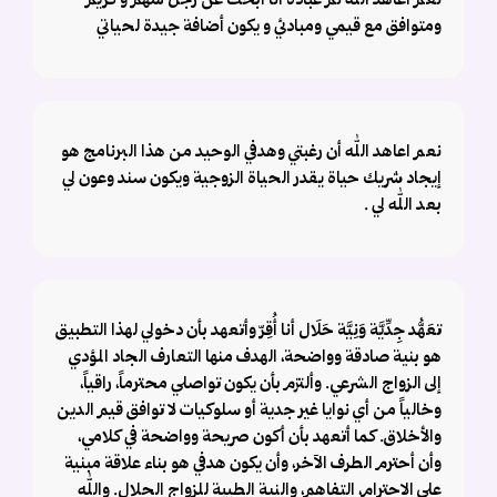
نعم أعاهد الله ثم عباده أنا أبحث عن رجل شهم و كريم
ومتوافق مع قيمي ومبادئي و يكون أضافة جيدة لحياتي
نعم اعاهد الله أن رغبتي وهدفي الوحيد من هذا البرنامج هو
إيجاد شريك حياة يقدر الحياة الزوجية ويكون سند وعون لي
بعد الله لي .
تعَهُّد جِدِّيَّة وَنِيَّة حَلَال أنا أُقِرّ وأتعهد بأن دخولي لهذا التطبيق
هو بنية صادقة وواضحة، الهدف منها التعارف الجاد المؤدي
إلى الزواج الشرعي. وألتزم بأن يكون تواصلي محترماً، راقياً،
وخالياً من أي نوايا غير جدية أو سلوكيات لا توافق قيم الدين
والأخلاق. كما أتعهد بأن أكون صريحة وواضحة في كلامي،
وأن أحترم الطرف الآخر، وأن يكون هدفي هو بناء علاقة مبنية
على الاحترام، التفاهم، والنية الطيبة للزواج الحلال. والله