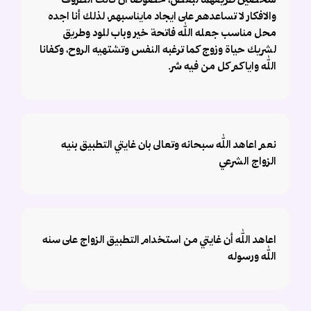
شخصين طريقهما لبعض، خصوصا ان كانت الظروف
والافكار لا تساعدهم على ايجاد مايناسبهم، لذلك أنا اجده
محل مناسب جعله الله فاتحة خير وباب للود وطريق
لشريك حياة وزوج كما ترغبه النفس وتشتهيه الروح، وكفانا
الله واياكم كل من فيه شر.
نعم اعاهد الله سبحانه وتعالى بان غايتي التطبيق بنيه
الزواج الشرعي
اعاهد الله أن غايتي من استخدام التطبيق الزواج على سنه
الله ورسوله