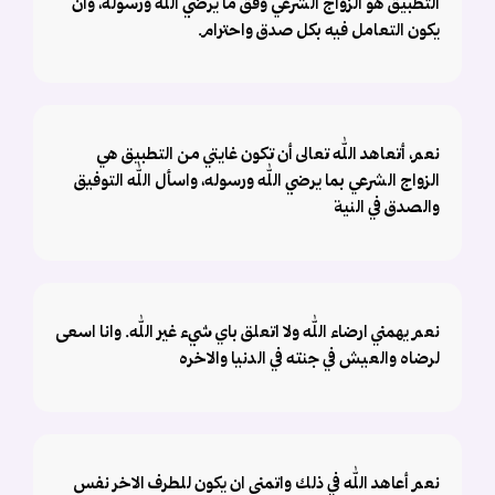
التطبيق هو الزواج الشرعي وفق ما يرضي اللّٰه ورسوله، وأن
يكون التعامل فيه بكل صدق واحترام.
نعم، أتعاهد الله تعالى أن تكون غايتي من التطبيق هي
الزواج الشرعي بما يرضي الله ورسوله، واسأل الله التوفيق
والصدق في النية
نعم يهمني ارضاء الله ولا اتعلق باي شيء غير الله. وانا اسعى
لرضاه والعيش في جنته في الدنيا والاخره
نعم أعاهد الله في ذلك واتمنى ان يكون للطرف الاخر نفس