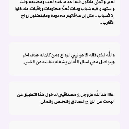
نعم، وأتمنى مايكون فيه أحد ماخذه لعب ومضيعة وقت
واستهتار. فيه شباب وبنات فعلًا محترمات وراقيات، مادخلوا
إلا لأسباب .. مثل إن علاقاتهم محدودة ومايفضلون زواج
الأقارب ..
والله الذي لااله الا هو نيتي الزواج ومن كان له هدف اخر
ويتواصل معي اسال الله ان يشغله بنفسه عن الناس.
اعااااهد الله عز وجل ع مصداقيتي لدخول هذا التطبيق عن
البحث عن الزواج الصادق والمخلص والمعلن