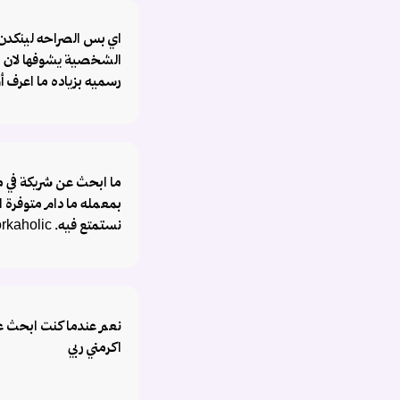
اي بس الصراحه لينكدن 
الشخصية يشوفها لان 
رسميه بزياده ما اعرف أو
ما ابحث عن شريكة في مش
بمعمله ما دام متوفرة ا
نستمتع فيه. workaholic ⛔️
نعم عندما كنت ابحث ع
اكرمني ربي