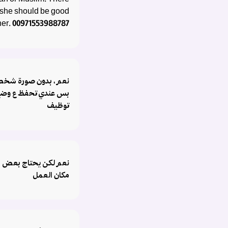
ian or Muslim. There
t she should be good
 her. 00971553988787
نعم ، بدون صورة شخصي
بس عندي تحفظ ع وضع
توظيف
نعم لكن يحتاج بعض ال
مكان العمل