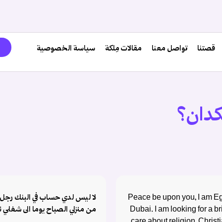
قصتنا
تواصل معنا
مقالات مِلكة
سياسة الخصوصية
كدان؟
Peace be upon you, I am Eg
لا ليس لدي حساب في البنك رجل فق
Dubai. I am looking for a br
من منزلي الصباح يوما الى شغلي ن