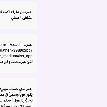
نعم بس ما راح اكتبه 
نشاطي العملي
نعم .. /in/coach
uathen-9989b9bb?
tm_medium=ios_app
لكن غير محدث وغير من
نعم، لدي حساب مهني؛ ف
يكون قوياً ومتميزاً في عمل
يُحبُّ إذا عمِل أحدُكم عم
المهني والتواصل مع أه