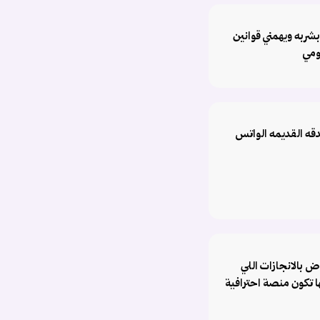
شربه ويهمني قوانين
ومي
لدقه القديمه الواتس
utm_sou
ض بالانجازات اللي
ا تكون منصة احترافية