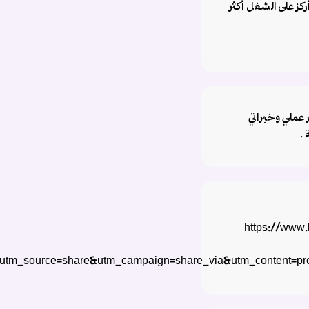
كز على الشغل أكثر
ر عملي وخبراتي
 .
https://www.
utm_source=share&utm_campaign=share_via&utm_content=pr