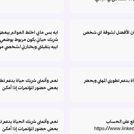
مكان الأفضل لشوفة اي شخص
ايه بس مابي اخلط العوالم ببعض 
شريك حياتي يكون مربوط بوضعي ا
ابيه يتقبلني ويختارني لشخصي مو
ة يدعم تطوري المهني ويحضر
نعم، وأتمنى شريك حياة يدعم تطو
بعض حضور المؤتمرات إذا أمكن
طلع على الحساب
نعم، وأتمنى شريك الحياة يدعم ت
https://www.linke
بعض حضور المؤتمرات إذا أمكن