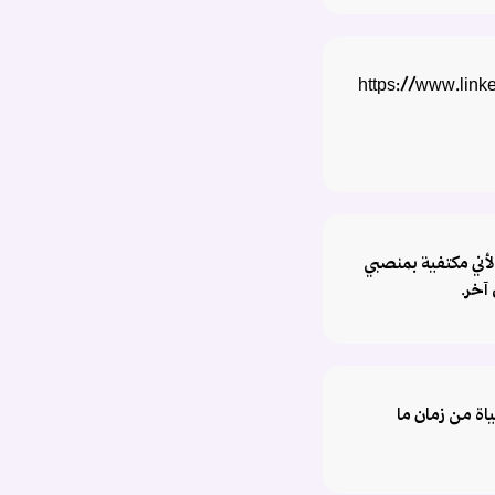
https://www.linkedi-
utm_sou
أني مكتفية بمنصبي
آخر.
اة من زمان ما
utm_sou