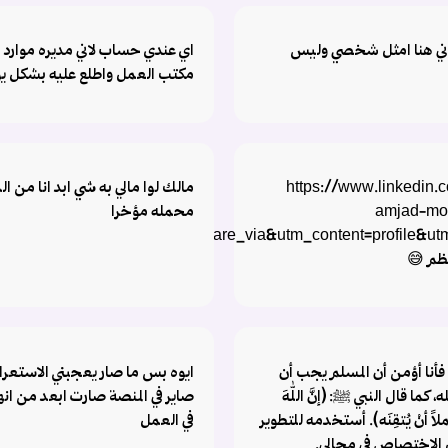
لاني هنا امثل شخصي وليس
اي عندي حساب لاني مديره موارد ب
مكتب العمل واطلع عليه بشكل ي
https://www.linkedin.com-
مالك لوا مالي به شي ابد انا من ا
amjad-mo
محمله مؤخرا
rce=share&utm_campaign=share_via&utm_content=profile&u
ظم 😅
أنا أؤمن أن المسلم يجب أن
ايوه بس ما صار يعجبني الاستعرا
ه، كما قال النبي ﷺ: (إنَّ اللهَ
صاير في المنصة صارت ابعد من انه
لاً أنْ يُتقِنَه). أستخدمه للتطوير
في العمل
ل الاختصاص في مجالي.