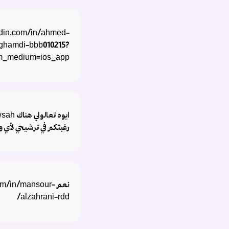
edin.com/in/ahmed-
ghamdi-bbb010215?
tm_medium=ios_app
رغبتكم في ترشيحي لأي 
نعم m/in/mansour
alzahrani-rdd/