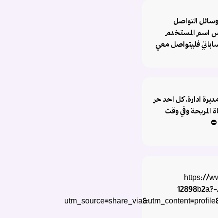
وسائل التواصل
فس اسم المستخدم
حساباتي فليتواصل معي
يرة ادارة، كل احد حر
ة المريحة وفي وقت
https://w
buhwaid-mba-حسين-بوهويد-12898b2a?
utm_source=share_via&utm_content=profi