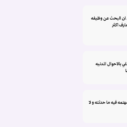
د ان البحث عن وظيفه
ارف اكثر
utm_sou
 بالاحوال المدنيه
ا
هتمه فيه ما حدثته و لا