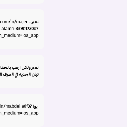
نعم com/in/majed
alamri-339b1720b?
tm_medium=ios_app
نعم ولكن ارغب بالحفاظ
تبان الجديه في الطرف ال
ايوا /mabdellatif0
tm_medium=ios_app