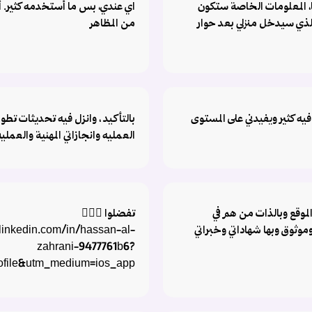
، المعلومات الخاصة ستكون
اي عندي، بس ما أستخدمه كثير. أر
ي سيدخل منزلي بعد حوار
من المظاهر
ه كثير ويفيدني على المستوى
بالتأكيد ، وانزل فيه تحديثات تطو
العمليه وانجازاتي المهنية والعملية
لموقع وبالذات من هم في
تفضلوا 🚶🏻‍♂️
ثوق وبها شهاداتي وخبراتي
linkedin.com/in/hassan-al-
zahrani-9477761b6?
ofile&utm_medium=ios_app