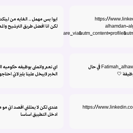
https://www.link
ايوا بس مهمل .. الغايه من لينك
alhamdan-al
لكن انا افضل طريق الترشيح والمع
rce=share&utm_campaign=share_via&utm_content=profile&u
ايوه تعالولي هناك Fatimah_alhawsah في حال
اي نعم واتمنى بوظيفه حكوميه اللي
وظيفة 🤍
الخبر لايبخل علينا بليز لاني احتاجه
https://www.linkedin.co-
عندي لكن لا يمثلني اقصد اني مو م
ادخل التطبيق اساسا