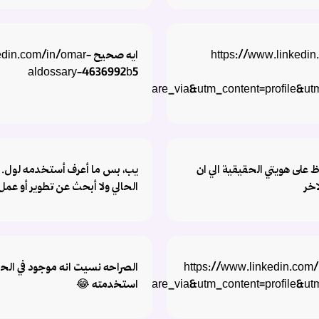
https://www.linkedin.-
ايه صحيح n.com/in/omar
aldossary-4636992b5
rce=share&utm_campaign=share_via&utm_content=profile&u
 على هويتي الحقيقية الي ان
يب، بس ما أعرف أستخدمه لول. ل
اخر
الحالي ولا أبحث عن تطوير أو عمل 
https://www.linkedin.com/in?
الصراحه نسيت انه موجود في الحي
استخدمته 😂
rce=share&utm_campaign=share_via&utm_content=profile&u