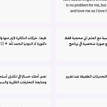
care about religion, Christ
is no problem for me, bu
and love me as I love
ة مع العلم اني محجبة فقط
طبعا ، حركات الدكاترة لازم منها ول
 صورة شخصية في برنامج
دكتورة آد الدونيا الحمد لله 👩🏻‍
تحديثات الطفيفة عند تغيير
نعم، أملك حسابًا في لنكدإن أستخ
ومتابعة التحليلات الفكرية والسيا