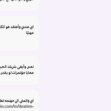
اي عندي وأعتقد هو ال
مهنيًا
نعم، وأبغى شريك الحيا
معايا مؤتمرات لو يقدر.
اي واتمنى الي مهتمه ت
din.com/in/ibrahim-