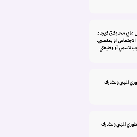
مابي محاولاتي لايجاد
لاجتماعي او بمنصبي،
ب لاسمي أو وظيفتي.
ري المهني ونشارك
طوري المهني ونشارك