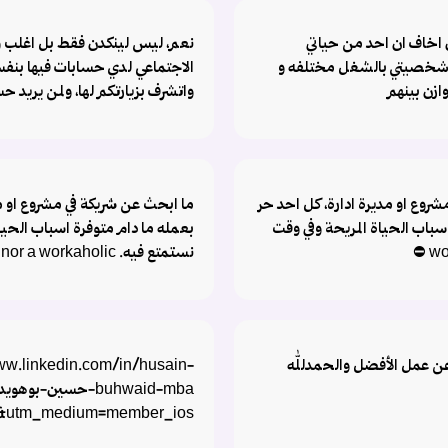
اخاف ان احد من حياتي
نعم، ليس لينكدن فقط بل اغلب 
شخصيتي بالشغل مختلفه و
الاجتماعي لدي حسابات فيها بن
ازن بينهم
واتشرف بزيارتكم لها، ولمن يريد 
روع او مديرة ادارة، كل احد حر
ما ابحث عن شريكة في مشروع او مد
سباب الحياة المريحة وفي وقت
بعمله ما دام متوفرة اسباب الحيا
نستمتع فيه. nor a workaholic ⛔️
ن عمل الأفضل والحمدلله
ww.linkedin.com/in/husain-
le&utm_medium=member_ios