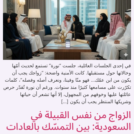
في إحدى الجلسات العائلية، جلست “نورة” تستمع لحديث أمّها
وخالاتها حول مستقبلها. كانت الأمنية واضحة: “زواجك يجب أن
يكون من ابن عمّك… فهو منّا وفينا، ونعرف أصله وفصله”، كلمات
تكرّرت على مسامعها كثيرًا منذ سنوات. ورغم أن نورة تُقدّر حرص
عائلتها عليها وخوفهم من المجهول، إلا أنها تشعر أن حياتها
وشريكها المنتظر يجب أن يكون […]
الزواج من نفس القبيلة في
السعودية: بين التمسّك بالعادات