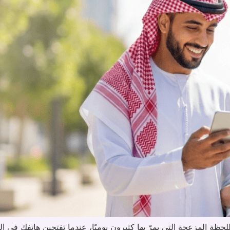
للحظة المزعجة التي يمرّ بها كثيرون يوميًا، عندما تفتحين هاتفك ف