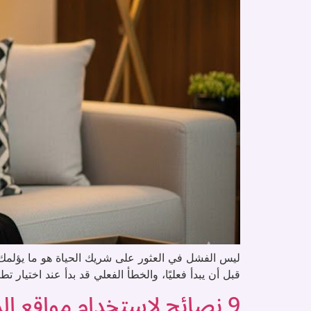
ليس الفشل في العثور على شريك الحياة هو ما يؤلمك… ب
قبل أن يبدأ فعليًا، والخطأ الفعلي قد بدأ عند اختي
9 نصائح لاستخدام مواقع الزواج عبر الانترنت: ملكة ترشدك إلى الطريق الصحيح