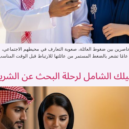
حاصرين بين ضغوط العائلة، صعوبة التعارف في محيطهم الاجتماعي، 
طموحاتهم. والآن تخيل معي: ✔️ فتاة شابة فوق 18 عامًا تشعر بالضغط المستمر من عائلتها للارتب
دليلك الشامل لرحلة البحث عن الش