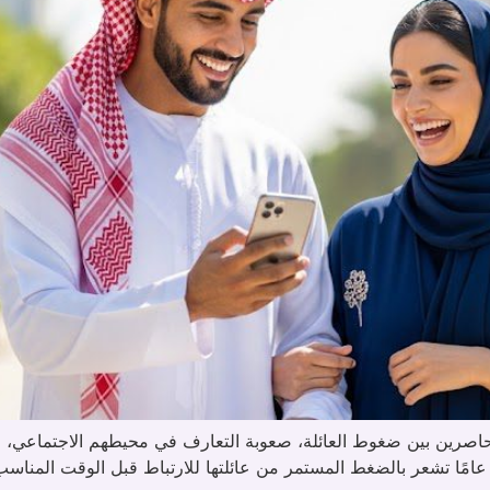
حاصرين بين ضغوط العائلة، صعوبة التعارف في محيطهم الاجتماعي، 
طموحاتهم. والآن تخيل معي: ✔️ فتاة شابة فوق 18 عامًا تشعر بالضغط المستمر من عائلتها للارتب