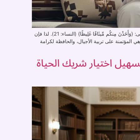
الزواج في الإسلام ليس مجرد علاقة عابرة أو ارتباط مؤقت، بل هو ميثاق غليظ وشركة حياة تستمر حتى الممات. يقول تعالى: {وَأَخَذْنَ مِنكُم مِّيثَاقًا غَلِيظًا} (النساء: 21). لذا فإن
 المؤتمنة على تربية الأجيال، والحافظة لكرامة
سهيل اختيار شريك الحياة