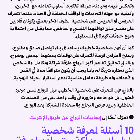
ن
وتعكس قيمه ومبادئه، طريقة تفكيره، أسلوب تعامله مع الآخرين،
ة
وكيفية مواجهته للتحديات والمواقف المختلفة في الحياة. عندما تتعرف
العروس أو العريس على شخصية الطرف الآخر بعمق، يكونان قادرين
ة
على تقييم مدى توافقهما النفسي والعاطفي، مما يقلل من احتمالية
ك
وقوع خلافات كبيرة في المستقبل.
ة
كما أن فهم شخصية خطيبك يساعد في بناء تواصل صادق ومفتوح،
ويمنح الطرفين فرصة للتعرف على توقعات بعضهما البعض بوضوح،

وبالتالي تحقيق تفاهم أكبر. الزواج علاقة شراكة وتكامل، والشخص
ن
الذي نختاره شريكًا لحياتنا يجب أن يكون متوافقًا معنا في القيم
ر
والأهداف، وله طريقة تعامل مناسبة تدعم استقرار الحياة الزوجية.
ي
بالتالي، فإن التعرف على شخصية الخطيب قبل الزواج ليس مجرد
ة
فضول، بل هو حاجة وضرورة في وقت واحد، يقي من الصدمات
ة
العاطفية ويزيد فرص النجاح والسعادة المشتركة بعد الزواج.
ق
ج
إيجابيات الزواج عن طريق الإنترنت
🟣 تعرّف أيضًا إلى
ن
10 أسئلة لمعرفة شخصية
ر
: