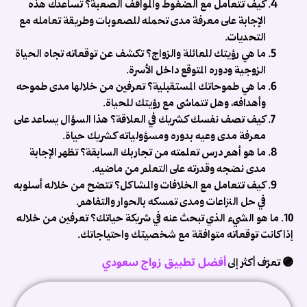
كيف تتعامل مع الضغوط والمواقف الصعبة؟
تساعدك هذه
الإجابة على معرفة مدى تحمله للصعوبات وطريقة تعامله مع
التحديات.
ما هي رؤيتك للعائلة والزواج؟
تكشف عن توقعاته تجاه الحياة
الزوجية ودوره المتوقع داخل الأسرة.
ت
ما هي طموحاتك المستقبلية؟
تعرفين من خلالها مدى طموحه
ز
وأهدافه، وهل تتماشى مع رؤيتك للحياة.
ب
كيف تصف نفسك كشريك في العلاقة؟
هذا السؤال يساعد على
معرفة مدى وعيه بدوره ومسؤولياته كشريك حياة.
ا
ما هو أهم درس تعلمته من تجاربك السابقة؟
تظهر الإجابة
ك
مدى نضجه وقدرته على التعلم من ماضيه.
كيف تتعامل مع الخلافات والمشاكل؟
تتضح من خلاله أسلوبه
ت
في حل النزاعات ومدى تمسكه بالحوار والتفاهم.
م
10. ما هو الشيء الذي تبحث عنه في شريكة حياتك؟
تعرفين من خلاله
ا
إذا كانت توقعاته متوافقة مع شخصيتك واحتياجاتك.
ا
أفضل تطبيق زواج سعودي
🟣 تعرّف أكثر إلى
ف