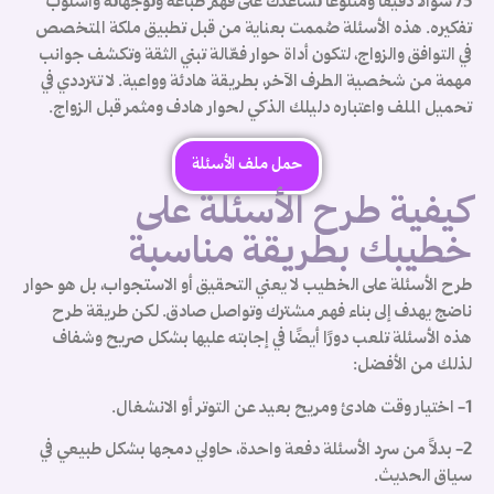
75 سؤالًا دقيقًا ومتنوعًا تساعدك على فهم طباعه وتوجهاته وأسلوب
و
تفكيره. هذه الأسئلة صُممت بعناية من قبل تطبيق ملكة المتخصص
ا
في التوافق والزواج، لتكون أداة حوار فعّالة تبني الثقة وتكشف جوانب
ن
مهمة من شخصية الطرف الآخر، بطريقة هادئة وواعية. لا تترددي في
..
تحميل الملف واعتباره دليلك الذكي لحوار هادف ومثمر قبل الزواج.
حمل ملف الأسئلة
كيفية طرح الأسئلة على
خطيبك بطريقة مناسبة
طرح الأسئلة على الخطيب لا يعني التحقيق أو الاستجواب، بل هو حوار
ناضج يهدف إلى بناء فهم مشترك وتواصل صادق. لكن طريقة طرح
هذه الأسئلة تلعب دورًا أيضًا في إجابته عليها بشكل صريح وشفاف
لذلك من الأفضل:
1- اختيار وقت هادئ ومريح بعيد عن التوتر أو الانشغال.
م
2- بدلاً من سرد الأسئلة دفعة واحدة، حاولي دمجها بشكل طبيعي في
سياق الحديث.