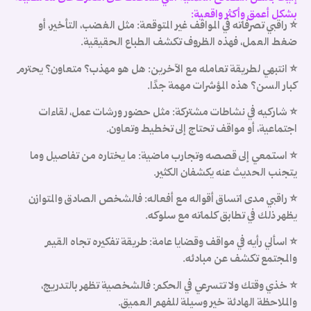
ا
بشكل أعمق وأكثر واقعية:
⭐ راقبي تصرفاته في المواقف غير المتوقعة:
مثل الغضب، التأخير، أو
م
ضغط العمل، فهذه الظروف تكشف الطباع الحقيقية.
ح
ا
⭐ انتبهي لطريقة تعامله مع الآخرين:
هل هو مهذب؟ متعاون؟ يحترم
و
كبار السن؟ هذه المؤشرات مهمة جدًا.
و
⭐ شاركيه في نشاطات مشتركة:
مثل حضور ورشات عمل، لقاءات
4
اجتماعية، أو مواقف تحتاج إلى تخطيط وتعاون.
و
ش
⭐
استمعي إلى قصصه وتجارب ماضية:
ما يختاره من تفاصيل وما
ا
يتجنب الحديث عنه يكشفان الكثير.
و
..
⭐ راقبي مدى اتساق أقواله مع أفعاله:
فالشخص الصادق والمتوازن
يظهر ذلك في تطابق كلماته مع سلوكه.
⭐ اسألي رأيه في مواقف وقضايا عامة:
طريقة تفكيره تجاه القيم
والمجتمع تكشف عن مبادئه.
⭐ خذي وقتك ولا تتسرعي في الحكم:
فالشخصية تظهر بالتدريج،
والملاحظة الهادئة خير وسيلة للفهم العميق.