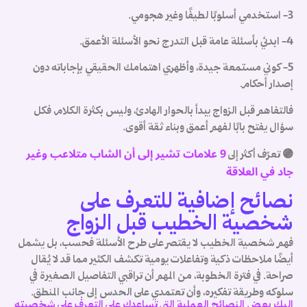
ت
3- استخدمي أسلوبًا لطيفًا وغير هجومي.
ج
4- ابدئي بأسئلة عامة قبل التدرج نحو الأسئلة الأعمق.
ن
ث
5- كوني مستمعة جيدة، وأظهري اهتمامك الحقيقي بإجاباته دون
إصدار أحكام.
ن
فالتفاهم قبل الزواج يبدأ بالحوار الهادئ، وليس بكثرة الكلام، فكل
ة
سؤال يفتح بابًا لفهم أعمق وبناء ثقة أقوى.
ق
9 علامات تشير إلى أن الشاب متلاعب وغير
🟣 تعرّف أكثر إلى
جاد في العلاقة

ة
نصائح إضافية للتعرف على
ي
شخصية الخطيب قبل الزواج
ق
ط
فهم شخصية الخطيب لا يقتصر على طرح الأسئلة فحسب، بل يشمل
ت
أيضًا ملاحظات ذكية وتفاعلات يومية تكشف الكثير مما قد لا يُقال
ة
صراحة. في فترة الخطوبة، من المهم أن تراقبي التفاصيل الصغيرة في
ة
سلوكه وطريقة تفكيره، وأن تعتمدي على الحدس إلى جانب المنطق.
ت
إليك بعض النصائح العملية التي تساعدك على التعرف على شخصيته