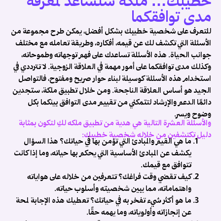
خطيبك… ملكة ستساعد لمعرفة
أ
مدى توافقكما
م
ز
للتعرف على شخصية خطيبك بشكل أفضل، يمكن طرح مجموعة من
ب
الأسئلة التي تكشف لك عن قيمه، أفكاره، وطريقة تعامله مع مختلف
ا
جوانب الحياة. هذه الأسئلة تساعدك على فهم توجهاته وطموحاته،
ا
وكذلك مدى توافقكما على أمور مهمة في العلاقة الزوجية. لا تترددي في
و
استخدام هذه الأسئلة كوسيلة لبناء حوار صريح ومفتوح، فالتواصل
ا
الجيد هو أساس العلاقة الناجحة. ومن خلال تطبيق ملكة، ستجدين
م
دائمًا الدعم والإرشاد لتتمكني من تقييم مدى التوافق بينكما بكل
..
وضوح ويسر.
والأسئلة العشرة التالية هي هدية من تطبيق ملكه لكِ لتكون بمثابة
دليل تكتشفين من خلاله شخصية خطيبك:
ما هي القيم والمبادئ التي تؤمن بها في حياتك؟
هذا السؤال
يكشف عن المبادئ الأساسية التي يحكم بها حياته، وما إذا كانت
تتوافق مع قيمك.
كيف تقضي وقت فراغك؟
تتعرفين من خلاله على هواياته
واهتماماته، مما يبين شخصيته وأسلوب حياته.
ما هو أكثر شيء تفخر به في حياتك؟
تعطيك هذه الإجابة لمحة
عن إنجازاته وأولوياته، وما يهمه حقًا.