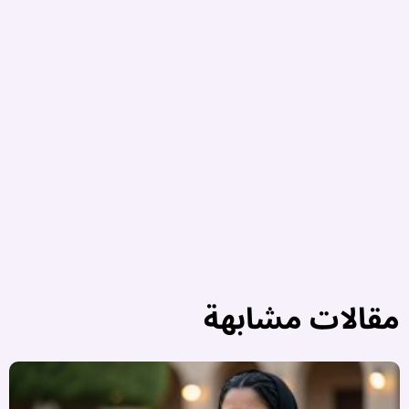
3
أ
3
أ
..
مقالات مشابهة