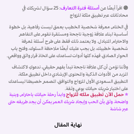
أسئلة فترة التعارف
🟣 اقرأ أيضًا عن
: 25 سؤال لشريكك في
محادثاتك عبر تطبيق ملكة للزواج
في الختام،
معرفة شخصية الخطيب بعمق ليست رفاهية، بل خطوة
أساسية لبناء علاقة زوجية ناجحة ومستقرة تقوم على التفاهم
والاحترام المتبادل. ولا يعتمد ذلك فقط على طرح أسئلة لمعرفة
ب
شخصية خطيبك، بل يجب عليك أيضًا ملاحظة السلوك، وفتح باب
الحوار الصادق، فهذه كلها أدوات تساعدك على اتخاذ قرار واثق وواقعي.
م
ولأننا نؤمن أن كل علاقة ناجحة تبدأ بفهم حقيقي، ندعوكِ لاكتشاف
المزيد من الأدوات الذكية والمحتوى الإرشادي داخل تطبيق ملكة،
م
التطبيق السعودي الأول للزواج والتوافق، المصمم خصيصًا ليساعدك
على اختيار شريك حياتك بوعي وثقة.
ا
حمل الآن تطبيق ملكه للزواج
⭐
وابدأ رحلة حياتك باحترام، وبنية
إ
واضحة، وثق بأن الحب وإيجاد شريك العمر يمكن أن يجد طريقه حتى
عبر شاشة
ا
ا
نهاية المقال