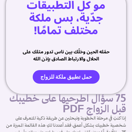
مو كل التطبيقات
م
جدّية، بس ملكة
👧
ا
مختلف تمامًا!
ا
ف
م
حمّله الحين وخلّك بين ناس تدور مثلك على
ت
الحلال والارتباط الصادق بإذن الله
ز
ب
ا
حمل تطبيق ملكة للزواج
ك
ت
م
75 سؤال اطرحيها على خطيبك
ا
قبل الزواج PDF
ا
ف
إذا كنتِ في مرحلة الخطوبة وتبحثين عن طريقة ذكية للتعرف على
م
شخصية خطيبك بشكل أعمق، فقد أعددنا لكِ هذه القائمة المميزة من
ت