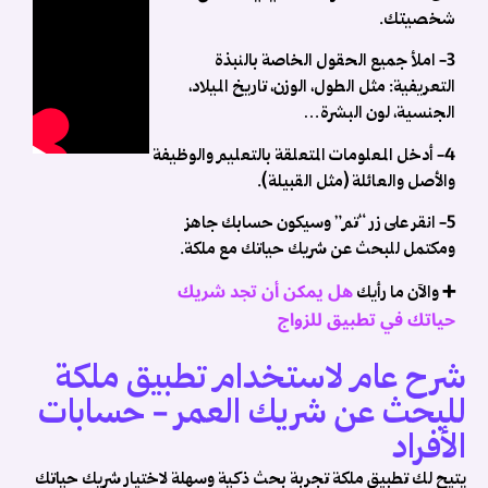
ا
شخصيتك.
ك
3-
املأ جميع الحقول الخاصة بالنبذة
ت
التعريفية:
مثل الطول، الوزن، تاريخ الميلاد،
م
الجنسية، لون البشرة…
ا
4- أدخل المعلومات المتعلقة بالتعليم والوظيفة
والأصل والعائلة (مثل القبيلة).
ا
ف
5- انقر على زر “تم” وسيكون حسابك جاهز
ومكتمل للبحث عن شريك حياتك مع ملكة.
م
هل يمكن أن تجد شريك
➕ والآن ما رأيك
حياتك في تطبيق للزواج
👧
ا
شرح عام لاستخدام تطبيق ملكة
ا
ف
للبحث عن شريك العمر - حسابات
م
الأفراد
ت
ز
يتيح لك تطبيق ملكة تجربة بحث ذكية وسهلة لاختيار شريك حياتك