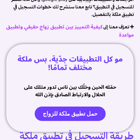
ا
للتسجيل في التطبيق؟ تابع معنا سنشرح لك خطوات التسجيل في
و
تطبيق ملكة بالتفصيل.
ف
كيفية التمييز بين تطبيق زواج حقيقي وتطبيق
م
➕ تعرّف معنا إلى
مواعدة
و
ت
ز
مو كل التطبيقات جدّية، بس ملكة
آ
مختلف تمامًا!
و
م
أ
حمّله الحين وخلّك بين ناس تدور مثلك على
م
الحلال والارتباط الصادق بإذن الله
ز
ب
ا
حمل تطبيق ملكة للزواج
ا
و
ا
طريقة التسجيل في تطبيق ملكة
م