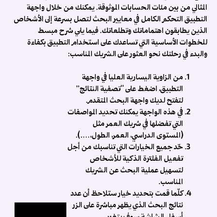
ب
المثالي من بين مئات الحسابات الموثوقة. يمكنك من خلال واجهة
ا
التطبيق التحكم الكامل في معايير البحث لتصل بسرعة إلى الأشخاص
ك
الذين يطابقون اهتماماتك وتطلعاتك. فيما يلي شرح مبسط
ت
للخطوات الأساسية التي تساعدك على استخدام التطبيق بكفاءة
م
والبدء في رحلتك نحو العثور على الشريك المناسب:
ا
ا
من الزاوية اليسارية العليا في واجهة
ف
التطبيق، اضغط على “تصفية النتائج”
م
لتفتح لديك واجهة البحث المتقدم.
ت
في هذه الواجهة يمكنك تحديد المواصفات
و
التي تفضلها في شريك العمر مثل
ا
(المستوى الدراسي، العمر، الطول،….).
ن
حّد جميع الخيارات التي تناسبك من أجل
..
تفعيل الفلترة الذكية للأشخاص
لتسهيل عملية البحث عن الشريك
المناسب.
كلّما قمت بتحديد خيار ستلاحظ أن عدد
نتائج البحث الذي يظهر مباشرة على الزر