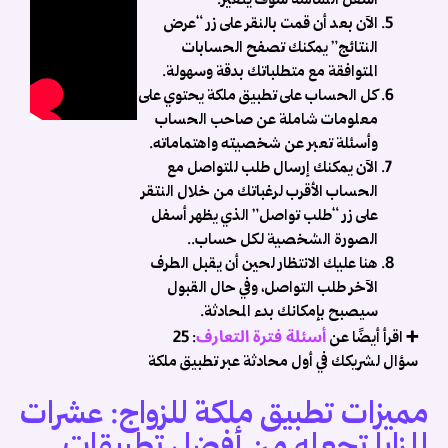
أسفل الشاشة سوف يتغير.
الآن بعد أن قمت بالنقر على زر “عرض
النتائج” يمكنك تصفح الحسابات
المتوافقة مع متطلباتك بدقة وسهولة.
كل الحساب على تطبيق ملكة يحتوي على
معلومات شاملة عن صاحب الحساب
وأسئلة تعبر عن شخصيته واهتماماته.
الآن يمكنك إرسال طلب للتواصل مع
الحساب الأقرب لرغباتك من خلال النتقر
م
على زر “طلب تواصل” الذي يظهر أسفل
م
الصورة الشخصية لكل حساب..
هنا عليك الانتظار لحين أن يقبل الطرف
ا
الآخر طلب التواصل، وفي حال القبول
م
سيصبح بإمكانك بدء المحادثة.
أسئلة فترة التعارف
➕ اقرأ أيضًا عن
: 25
ح
سؤال لشريكك في أول محادثة عبر تطبيق ملكة
ا
مميزات تطبيق ملكة للزواج: عشرات
و
المزايا تجعله من أفضل تطبيقات