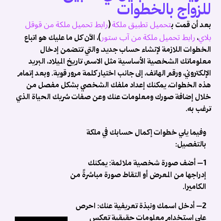
للزواج بالخطوات
..
تحميل تطبيق ملكة
رابط تحميل ملكة من قوقل
بعد أن قمت ب
(
بلاي
رابط تحميل ملكة من آب ستور
،
)، الآن كل ما عليك هو اتباع
الخطوات اللازمة لإنشاء حساب جديد، والتي تتضمن إدخال
معلوماتك الشخصية الأساسية مثل الاسم، تاريخ الميلاد، البريد
الإلكتروني، ورقم الهاتف، إلى جانب اختيار كلمة مرور قوية. وبعد إتمام
هذه الخطوات، يمكنك إعداد ملفك الشخصي بشكل مفصل من
خلال إضافة صورك ومعلومات عنك وعن صفات شريك الحياة الذي
ترغب به.
وفيما يلي خطوات إكمال حسابك في ملكة
بالتفصيل:
1
– أضف صورة شخصية ملائمة:
يمكنك
ت
إدراجها من المعرض أو التقاط صورة مباشرةً من
الكاميرا.
ز
ب
2
– أدخل اسمك ونبذة تعريفية عنك:
احرص
على استخدام معلومات حقيقية تعكس