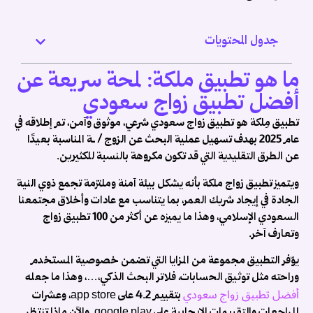
ن
ر
جدول المحتويات
:
ما هو تطبيق ملكة: لمحة سريعة عن
د
أفضل تطبيق زواج سعودي
ة
تطبيق مِلكة هو تطبيق زواج سعودي شرعي، موثوق وآمن، تم إطلاقه في
ج
عام 2025 بهدف تسهيل عملية البحث عن الزوج / ـة المناسبة بعيدًا
ص
عن الطرق التقليدية التي قد تكون مكروهة بالنسبة للكثيرين.
ن
ويتميز تطبيق زواج ملكة بأنه يشكل بيئة آمنة وملتزمة تجمع ذوي النية
ة
الجادة في إيجاد شريك العمر، بما يتناسب مع عادات وأخلاق مجتمعنا
السعودي الإسلامي، وهذا ما يميزه عن أكثر من 100 تطبيق زواج
ة
وتعارف آخر.
ك
يوّفر التطبيق مجموعة من المزايا التي تضمن خصوصية المستخدم
ة
وراحته مثل توثيق الحسابات، فلاتر البحث الذكي،…، وهذا ما جعله
أفضل تطبيق زواج سعودي
بتقييم 4.2 على app store، وعشرات

المراجعات والتقييمات الإيجابية على google play. والآن ماذا تنتظر