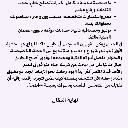
ش
خصوصية محمية بالكامل:
خيارات تصفح خفي، حجب
ا
الكلمات، وإبلاغ مباشر.
و
دعم واستشارات متخصصة:
مستشارون وخبراء يساعدونك
..
بخطواتك بثقة.
توثيق ومصداقية عالية:
حسابات موثقة بالهوية لضمان
الجدية والثقة.
في الختام،
يمكن القول إن التسجيل في تطبيق ملكة للزواج هو الخطوة
الأولى نحو تجربة زواج واقعية وآمنة تجمع بين الجدية، الخصوصية،
والاحترام. بفضل أدواته الذكية ومجتمعه الموثوق، أصبح التطبيق
خيارًا مثاليًا لكل من يبحث عن شريك حياة متوافق في القيم
والأهداف.
لا تنتظر أكثر، ابدأ اليوم رحلتك نحو الارتباط الجاد مع تطبيق
ملكة، وحمّله الآن لتكتشف بنفسك كيف يمكن لتجربة رقمية راقية أن
تقرّبك من الشخص المناسب بخطوات بسيطة وواضحة.
نهاية المقال
ب