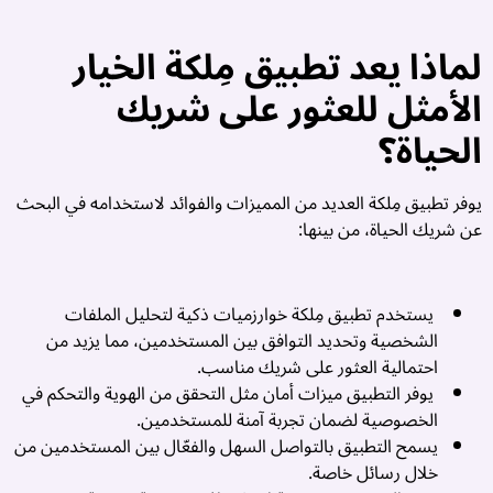
ك
ت
لماذا يعد تطبيق مِلكة الخيار
م
الأمثل للعثور على شريك
ا
الحياة؟
ا
ف
يوفر تطبيق مِلكة العديد من المميزات والفوائد لاستخدامه في البحث
م
عن شريك الحياة، من بينها:
👧
يستخدم تطبيق مِلكة خوارزميات ذكية لتحليل الملفات
ا
الشخصية وتحديد التوافق بين المستخدمين، مما يزيد من
ا
احتمالية العثور على شريك مناسب.
ف
يوفر التطبيق ميزات أمان مثل التحقق من الهوية والتحكم في
م
الخصوصية لضمان تجربة آمنة للمستخدمين.
ت
يسمح التطبيق بالتواصل السهل والفعّال بين المستخدمين من
ز
خلال رسائل خاصة.
ب