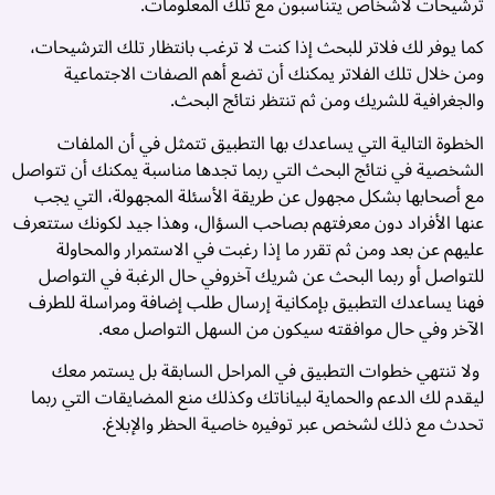
ترشيحات لأشخاص يتناسبون مع تلك المعلومات.
و
ف
كما يوفر لك فلاتر للبحث إذا كنت لا ترغب بانتظار تلك الترشيحات،
م
ومن خلال تلك الفلاتر يمكنك أن تضع أهم الصفات الاجتماعية
و
والجغرافية للشريك ومن ثم تنتظر نتائج البحث.
ت
ز
الخطوة التالية التي يساعدك بها التطبيق تتمثل في أن الملفات
آ
الشخصية في نتائج البحث التي ربما تجدها مناسبة يمكنك أن تتواصل
و
مع أصحابها بشكل مجهول عن طريقة الأسئلة المجهولة، التي يجب
م
عنها الأفراد دون معرفتهم بصاحب السؤال، وهذا جيد لكونك ستتعرف
أ
عليهم عن بعد ومن ثم تقرر ما إذا رغبت في الاستمرار والمحاولة
م
للتواصل أو ربما البحث عن شريك آخر
وفي حال الرغبة في التواصل
ز
فهنا يساعدك التطبيق بإمكانية إرسال طلب إضافة ومراسلة للطرف
ب
الآخر وفي حال موافقته سيكون من السهل التواصل معه.
ا
ولا تنتهي خطوات التطبيق في المراحل السابقة بل يستمر معك
ا
ليقدم لك الدعم والحماية لبياناتك وكذلك منع المضايقات التي ربما
و
تحدث مع ذلك لشخص عبر توفيره خاصية الحظر والإبلاغ.
ا
م
..