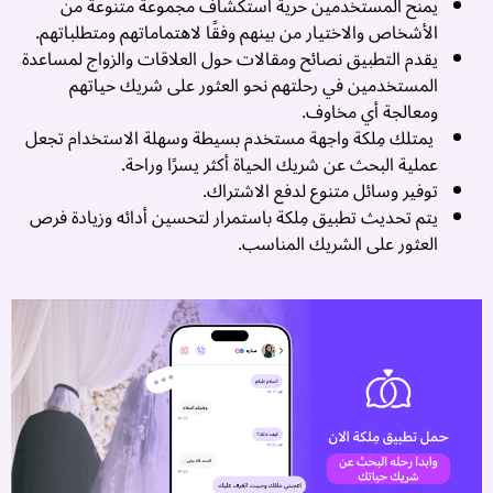
يمنح المستخدمين حرية استكشاف مجموعة متنوعة من
ا
الأشخاص والاختيار من بينهم وفقًا لاهتماماتهم ومتطلباتهم.
ك
يقدم التطبيق نصائح ومقالات حول العلاقات والزواج لمساعدة
ت
المستخدمين في رحلتهم نحو العثور على شريك حياتهم
م
ومعالجة أي مخاوف.
ا
يمتلك مِلكة واجهة مستخدم بسيطة وسهلة الاستخدام تجعل
ا
عملية البحث عن شريك الحياة أكثر يسرًا وراحة.
ف
توفير وسائل متنوع لدفع الاشتراك.
م
يتم تحديث تطبيق مِلكة باستمرار لتحسين أدائه وزيادة فرص
ت
العثور على الشريك المناسب.
و
ا
ن
..