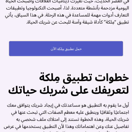
في العصر الحديث، حيث تغيرت ديناميات العلاقات وأصبحت الحياة
ر
اليومية مزدحمة بأنشطة متعددة. لذا، أصبحت التكنولوجيا وتطبيقات
:
التعارف أدوات مهمة للمساعدة في هذه الرحلة. في هذا السياق، يأتي
تطبيق “مِلكة” كأداة شيقة وآمنة للبحث عن شريك الحياة.
د
ة
ج
حمل تطبيق مِلكة الآن
ص
ن
خطوات تطبيق مِلكة
ة
ة
لتعريفك على شريك حياتك
ك
ة
أول ما يقوم به التطبيق هو مساعدتك في إيجاد شريك يتوافق معك
اجتماعيًا وثقافيًا وينطبق عليه معظم الصفات التي تبحث عنها في
شريك الحياة، وهذه الخطوة تستند إلى امتلاك ملف شخصي به

تفاصيل عنك وعن اهتماماتك وهذا لأن التطبيق يستخدمها في عرض
ن