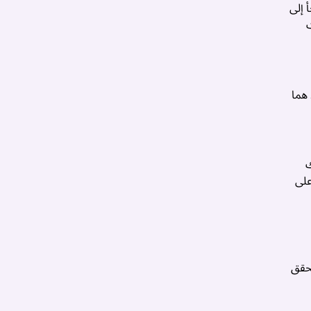
 إلى
 هما
ك
على
تحقق