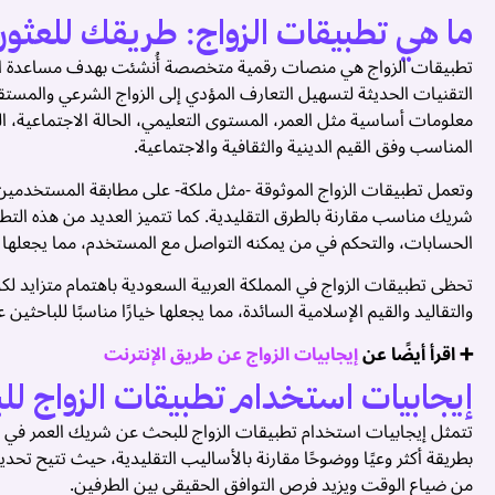
ما هي تطبيقات الزواج: طريقك للعثور ع
تطبيقات الزواج هي منصات رقمية متخصصة أُنشئت بهدف مساعدة الأف
التقنيات الحديثة لتسهيل التعارف المؤدي إلى الزواج الشرعي والم
معلومات أساسية مثل العمر، المستوى التعليمي، الحالة الاجتماعية، ا
المناسب وفق القيم الدينية والثقافية والاجتماعية.
وتعمل تطبيقات الزواج الموثوقة -مثل ملكة- على مطابقة المستخدمين ب
شريك مناسب مقارنة بالطرق التقليدية. كما تتميز العديد من هذه الت
الحسابات، والتحكم في من يمكنه التواصل مع المستخدم، مما يجعلها بيئة
تحظى تطبيقات الزواج في المملكة العربية السعودية باهتمام متزايد ل
والتقاليد والقيم الإسلامية السائدة، مما يجعلها خيارًا مناسبًا للباحثين 
➕ اقرأ أيضًا عن
إيجابيات الزواج عن طريق الإنترنت
إيجابيات استخدام تطبيقات الزواج ل
تتمثل إيجابيات استخدام تطبيقات الزواج للبحث عن شريك العمر في 
بطريقة أكثر وعيًا ووضوحًا مقارنة بالأساليب التقليدية، حيث تتيح تحديد
من ضياع الوقت ويزيد فرص التوافق الحقيقي بين الطرفين.