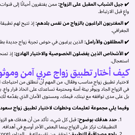
✔️ جيل الشباب المقبل على الزواج:
ممن يفتقرون أحيانًا إلى قنوات
واعٍ قبل الارتباط.
✔️ المغتربون الراغبون بالزواج من نفس بلدهم:
إذ تتيح لهم تطبيقا
الجغرافي.
✔️ المطلقون والأرامل:
الذين يرغبون في خوض تجربة زواج جديدة بطريق
✔️ الأشخاص الذين يفضلون الخصوصية والاختيار الهادئ:
إذ تمنحه
استعجال.
كيف أختار تطبيق زواج عربي آمن وموث
لاختيار تطبيق زواج مناسب وفعّال، من المهم أن تنطلق من احتياجك 
في الزواج الجاد ويوفّر بيئة آمنة ومحترمة تساعدك على اتخاذ قرار واع
بل على مدى توافقه مع نيتك، قيمك، ومستوى الأمان الذي يقدّمه لك.
وفيما يلي مجموعة تعليمات وخطوات لاختيار تطبيق زواج سعو
حدد هدفك بوضوح:
قبل كل شيء، تأكد من أن هدفك هو الزواج
التطبيقات تركز على الزواج بينما البعض الآخر أوسع في أهدافه.
راجع مصداقية التطبيق: