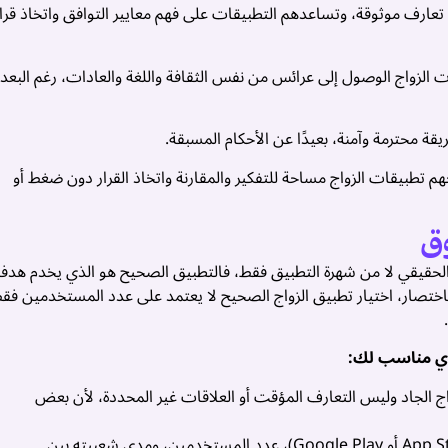
 تعارف موثوقة، وتساعدهم التطبيقات على فهم معايير التوافق واتخاذ قرا
ت الزواج الوصول إلى عرائس من نفس الثقافة واللغة والعادات، رغم البعد
ة محترمة وآمنة، بعيدًا عن الأحكام المسبقة.
م تطبيقات الزواج مساحة للتفكير والمقارنة واتخاذ القرار دون ضغط أو
وق
الحقيقي لا من شهرة التطبيق فقط، فالتطبيق الصحيح هو الذي يخدم هدف
ٍ. باختصار، اختيار تطبيق الزواج الصحيح لا يعتمد على عدد المستخدمين فق
دي مناسب لك:
 الجاد وليس التعارف المؤقت أو العلاقات غير المحددة، لأن بعض
تحقق من تقييماته في المتاجر (App Store أو Google Play)، عدد المستخدمين، ومدى شعبيته بين