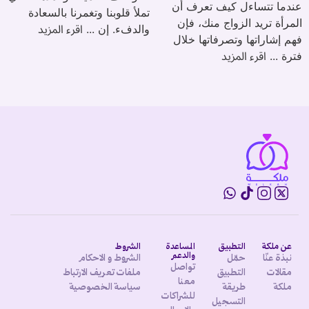
عندما تتساءل كيف تعرف أن
تملأ قلوبنا وتغمرنا بالسعادة
المرأة تريد الزواج منك، فإن
اقرء المزيد
والدفء. إن ...
فهم إشاراتها وتصرفاتها خلال
اقرء المزيد
فترة ...
عن ملكة
التطبيق
المساعدة
الشروط
والدعم
نبذة عنّا
حمّل
الشروط و الاحكام
تواصل
مقالات
التطبيق
ملفات تعريف الارتباط
معنا
ملكة
طريقة
سياسة الخصوصية
للشراكات
التسجيل