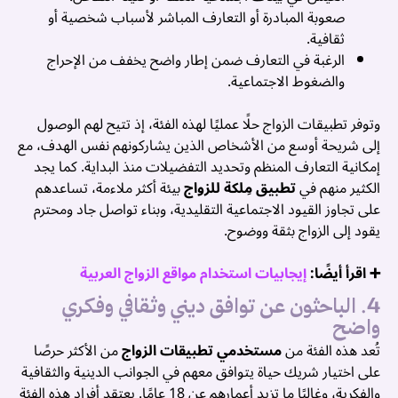
م
صعوبة المبادرة أو التعارف المباشر لأسباب شخصية أو
ثقافية.
الرغبة في التعارف ضمن إطار واضح يخفف من الإحراج
م
والضغوط الاجتماعية.
ا
وتوفر تطبيقات الزواج حلًا عمليًا لهذه الفئة، إذ تتيح لهم الوصول
إ
إلى شريحة أوسع من الأشخاص الذين يشاركونهم نفس الهدف، مع
ا
إمكانية التعارف المنظم وتحديد التفضيلات منذ البداية. كما يجد
ا
الكثير منهم في
تطبيق مِلكة للزواج
بيئة أكثر ملاءمة، تساعدهم
على تجاوز القيود الاجتماعية التقليدية، وبناء تواصل جاد ومحترم
ع
يقود إلى الزواج بثقة ووضوح.
م
➕ اقرأ أيضًا:
إيجابيات استخدام مواقع الزواج العربية
️
4. الباحثون عن توافق ديني وثقافي وفكري
م
واضح
م
تُعد هذه الفئة من
مستخدمي تطبيقات الزواج
من الأكثر حرصًا
ع
على اختيار شريك حياة يتوافق معهم في الجوانب الدينية والثقافية
ت
والفكرية، وغالبًا ما تزيد أعمارهم عن 18 عامًا. يعتقد أفراد هذه الفئة
ا