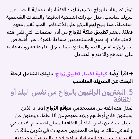
توفر تطبيقات الزواج الشرعية لهذه الفئة أدوات عملية للبحث عن
شريك مناسب، مثل خيارات التصفية الدقيقة والملفات الشخصية
المفصلة، مما يتيح لهم التركيز على الأشخاص المتوافقين معهم
فعليًا. ويعتبر
تطبيق مِلكة للزواج
من أبرز المنصات التي تلبي هذه
الاحتياجات، إذ يمنح المستخدمين مساحة للتعرف على أشخاص
يشاركونهم نفس القيم والمبادئ، مما يسهل بناء علاقة زوجية قائمة
على التفاهم والاحترام المتبادل.
➕ اقرأ أيضًا:
كيفية اختيار تطبيق زواج
: دليلك الشامل لرحلة
البحث عن الشريك المناسب
5. المغتربون الراغبون بالزواج من نفس البلد أو
الثقافة
تمثل هذه الفئة من
مستخدمي مواقع الزواج
الأفراد الذين
يعيشون خارج أوطانهم ويزيد عمرهم عن 18 عامًا، ويبحثون عن
شريك حياة من نفس البلد أو الثقافة لضمان الانسجام الاجتماعي
والثقافي. غالبًا ما يواجه المغتربون صعوبات في تكوين علاقات
تقليدية بسبب بعد المسافات، الاختلافات البيئية، أو محدودية