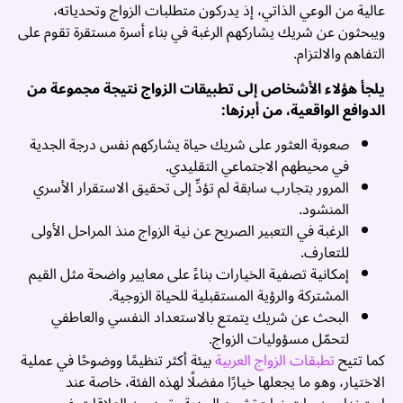
عالية من الوعي الذاتي، إذ يدركون متطلبات الزواج وتحدياته،
ب
ويبحثون عن شريك يشاركهم الرغبة في بناء أسرة مستقرة تقوم على
ا
التفاهم والالتزام.
ك
يلجأ هؤلاء الأشخاص إلى تطبيقات الزواج نتيجة مجموعة من
ت
الدوافع الواقعية، من أبرزها:
م
ا
صعوبة العثور على شريك حياة يشاركهم نفس درجة الجدية
ا
في محيطهم الاجتماعي التقليدي.
ف
المرور بتجارب سابقة لم تؤدِّ إلى تحقيق الاستقرار الأسري
م
المنشود.
ت
الرغبة في التعبير الصريح عن نية الزواج منذ المراحل الأولى
و
للتعارف.
ا
إمكانية تصفية الخيارات بناءً على معايير واضحة مثل القيم
ن
المشتركة والرؤية المستقبلية للحياة الزوجية.
..
البحث عن شريك يتمتع بالاستعداد النفسي والعاطفي
لتحمّل مسؤوليات الزواج.
كما تتيح
تطبقات الزواج العربية
بيئة أكثر تنظيمًا ووضوحًا في عملية
الاختيار، وهو ما يجعلها خيارًا مفضلًا لهذه الفئة، خاصة عند