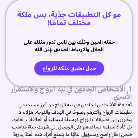
ا
مو كل التطبيقات جدّية، بس ملكة
ك
مختلف تمامًا!
ت
م
حمّله الحين وخلّك بين ناس تدور مثلك على
ا
الحلال والارتباط الصادق بإذن الله
ا
ف
حمل تطبيق ملكة للزواج
م
1. الأشخاص الجادون في نية الزواج والاستقرار
👧
الأسري
ا
تُعد فئة الأشخاص الجادين في نية الزواج من أبرز مستخدمي
ا
تطبيقات الزواج وأكثرهم وضوحًا في الهدف والتوجه. هؤلاء لا
ف
ينظرون إلى تطبيقات الزواج كوسيلة للتسلية أو العلاقات العابرة،
م
بل كأداة منظمة تساعدهم على الوصول إلى شريك حياة مناسب
ت
ضمن إطار واضح ومسؤول. غالبًا ما يتمتع أفراد هذه الفئة بدرجة
ز