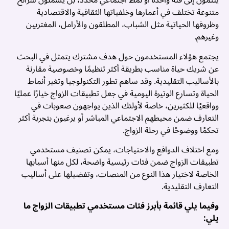
ينتمون إلى فئة واحدة أو نمط اجتماعي محدد، بل يشملون شرائح
متنوعة تختلف في أعمارها وخلفياتها الثقافية والاقتصادية
ا
وظروفها الحياتية مثل الشباب، المطلقون والأرامل، المغتربين
و
وغيرهم.
ف
م
يجتمع هؤلاء المستخدمون حول هدف مشترك يتمثل في البحث
و
عن شريك حياة مناسب بطريقة أكثر تنظيمًا وخصوصية مقارنة
ت
بالأساليب التقليدية. وقد ساهم تطور التكنولوجيا وتغير أنماط
ز
الحياة وتسارع الوتيرة اليومية في جعل تطبيقات الزواج خيارًا عمليًا
آ
وواقعيًا للكثيرين، خاصة لأولئك الذين يواجهون صعوبات في
و
التعارف ضمن محيطهم الاجتماعي المباشر أو يرغبون بتجربة أكثر
م
تحكمًا ووضوحًا في رحلة الزواج.
أ
م
ومع اختلاف الدوافع والاحتياجات، يمكن تصنيف مستخدمي
ز
تطبيقات الزواج ضمن فئات رئيسية واضحة، لكل منها أسبابها
ب
الخاصة لاختيار هذا النوع من المنصات، وتفضيلها على أساليب
ا
التعارف التقليدية.
ا
وفيما يلي قائمة بأبرز فئات مستخدمي تطبيقات الزواج ما
و
يلي:
ا