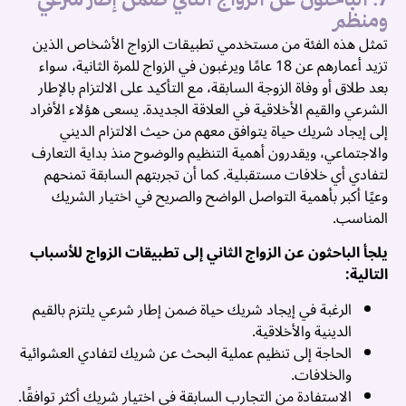
7. الباحثون عن الزواج الثاني ضمن إطار شرعي
ومنظم
تمثل هذه الفئة من مستخدمي تطبيقات الزواج الأشخاص الذين
تزيد أعمارهم عن 18 عامًا ويرغبون في الزواج للمرة الثانية، سواء
بعد طلاق أو وفاة الزوجة السابقة، مع التأكيد على الالتزام بالإطار
الشرعي والقيم الأخلاقية في العلاقة الجديدة. يسعى هؤلاء الأفراد
إلى إيجاد شريك حياة يتوافق معهم من حيث الالتزام الديني
والاجتماعي، ويقدرون أهمية التنظيم والوضوح منذ بداية التعارف
لتفادي أي خلافات مستقبلية. كما أن تجربتهم السابقة تمنحهم
وعيًا أكبر بأهمية التواصل الواضح والصريح في اختيار الشريك
المناسب.
يلجأ الباحثون عن الزواج الثاني إلى تطبيقات الزواج للأسباب
التالية:
الرغبة في إيجاد شريك حياة ضمن إطار شرعي يلتزم بالقيم
الدينية والأخلاقية.
الحاجة إلى تنظيم عملية البحث عن شريك لتفادي العشوائية
والخلافات.
الاستفادة من التجارب السابقة في اختيار شريك أكثر توافقًا.