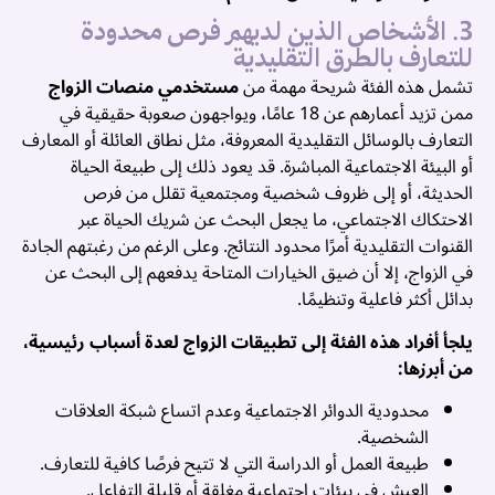
ش
3. الأشخاص الذين لديهم فرص محدودة
ا
للتعارف بالطرق التقليدية
و
تشمل هذه الفئة شريحة مهمة من
مستخدمي منصات الزواج
..
ممن تزيد أعمارهم عن 18 عامًا، ويواجهون صعوبة حقيقية في
التعارف بالوسائل التقليدية المعروفة، مثل نطاق العائلة أو المعارف
أو البيئة الاجتماعية المباشرة. قد يعود ذلك إلى طبيعة الحياة
الحديثة، أو إلى ظروف شخصية ومجتمعية تقلل من فرص
الاحتكاك الاجتماعي، ما يجعل البحث عن شريك الحياة عبر
القنوات التقليدية أمرًا محدود النتائج. وعلى الرغم من رغبتهم الجادة
في الزواج، إلا أن ضيق الخيارات المتاحة يدفعهم إلى البحث عن
بدائل أكثر فاعلية وتنظيمًا.
يلجأ أفراد هذه الفئة إلى تطبيقات الزواج لعدة أسباب رئيسية،
من أبرزها:
محدودية الدوائر الاجتماعية وعدم اتساع شبكة العلاقات
الشخصية.
ب
طبيعة العمل أو الدراسة التي لا تتيح فرصًا كافية للتعارف.
العيش في بيئات اجتماعية مغلقة أو قليلة التفاعل.