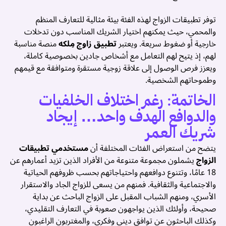
توفر تطبيقات الزواج لهذه الفئة بيئة مثالية للتعارف المنظم
والمحمي، حيث يمكنهم اختيار الشريك المناسب دون تدخلات
خارجية أو ضغوط سريعة. ويعتبر
تطبيق زاوج مِلكه
منصة مناسبة
لهم، إذ يتيح لهم التعامل مع أشخاص جادين بخصوصية كاملة،
ويعزز فرص الوصول إلى علاقة زوجية مستقرة ومتوافقة مع قيمهم
وطموحاتهم الشخصية.
الخاتمة: رغم اختلاف الخلفيات
والدوافع الهدف واحد… إيجاد
شريك العمر
يتضح من استعراض الفئات المختلفة أن
مستخدمي تطبيقات
الزواج
يشملون مجموعة متنوعة من الأفراد الذين تزيد أعمارهم عن
18 عامًا، وتتنوع دوافعهم واحتياجاتهم بحسب ظروفهم الحياتية
والاجتماعية والثقافية. فمنهم من يسعى للزواج الجاد والاستقرار
الأسري، ومنهم الشباب المقبل على الزواج الباحث عن بداية
صحيحة، وأولئك الذين يواجهون صعوبة في التعارف التقليدي،
وكذلك الباحثون عن توافق ديني وفكري، والمغتربون الراغبون