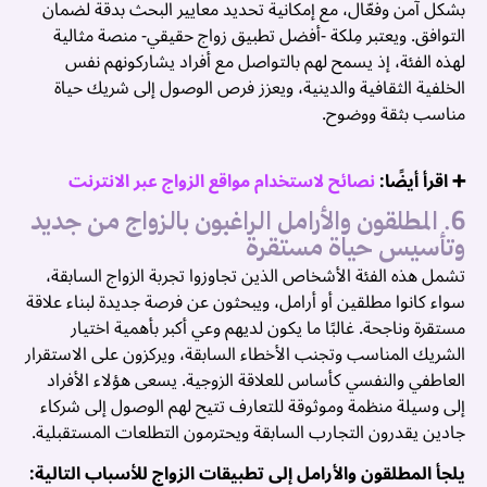
بشكل آمن وفعّال، مع إمكانية تحديد معايير البحث بدقة لضمان
التوافق. ويعتبر
مِلكة -أفضل تطبيق زواج حقيقي- منصة مثالية
لهذه الفئة، إذ يسمح لهم بالتواصل مع أفراد يشاركونهم نفس
الخلفية الثقافية والدينية، ويعزز فرص الوصول إلى شريك حياة
مناسب بثقة ووضوح.
➕ اقرأ أيضًا:
نصائح لاستخدام مواقع الزواج عبر الانترنت
6. المطلقون والأرامل الراغبون بالزواج من جديد
وتأسيس حياة مستقرة
تشمل هذه الفئة الأشخاص الذين تجاوزوا تجربة الزواج السابقة،
سواء كانوا مطلقين أو أرامل، ويبحثون عن فرصة جديدة لبناء علاقة
مستقرة وناجحة. غالبًا ما يكون لديهم وعي أكبر بأهمية اختيار
الشريك المناسب وتجنب الأخطاء السابقة، ويركزون على الاستقرار
العاطفي والنفسي كأساس للعلاقة الزوجية. يسعى هؤلاء الأفراد
إلى وسيلة منظمة وموثوقة للتعارف تتيح لهم الوصول إلى شركاء
جادين يقدرون التجارب السابقة ويحترمون التطلعات المستقبلية.
يلجأ المطلقون والأرامل إلى تطبيقات الزواج للأسباب التالية: