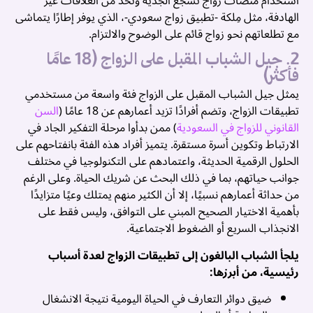
استخدام منصات زواج تشجع الجدية وتحد من العلاقات غير
الهادفة، مثل مِلكة -تطبيق زواج سعودي-، الذي يوفر إطارًا يتماشى
مع تطلعاتهم نحو زواج قائم على الوضوح والالتزام.
2. جيل الشباب المقبل على الزواج (18 عامًا
فأكثر)
يمثل جيل الشباب المقبل على الزواج فئة واسعة من مستخدمي
تطبيقات الزواج، وتضم أفرادًا تزيد أعمارهم عن 18 عامًا (
السن
القانوني للزواج في السعودية
) ممن بدأوا مرحلة التفكير الجاد في
الارتباط وتكوين أسرة مستقرة. يتميز أفراد هذه الفئة بانفتاحهم على
م
الحلول الرقمية الحديثة، واعتمادهم على التكنولوجيا في مختلف
م
جوانب حياتهم، بما في ذلك البحث عن شريك الحياة. وعلى الرغم
من حداثة أعمارهم نسبيًا، إلا أن الكثير منهم يمتلك وعيًا متزايدًا
ا
بأهمية الاختيار الصحيح المبني على التوافق، وليس فقط على
م
الانجذاب السريع أو الضغوط الاجتماعية.
ح
يلجأ الشباب البالغون إلى تطبيقات الزواج لعدة أسباب
ا
رئيسية، من أبرزها:
و
ضيق دوائر التعارف في الحياة اليومية نتيجة الانشغال