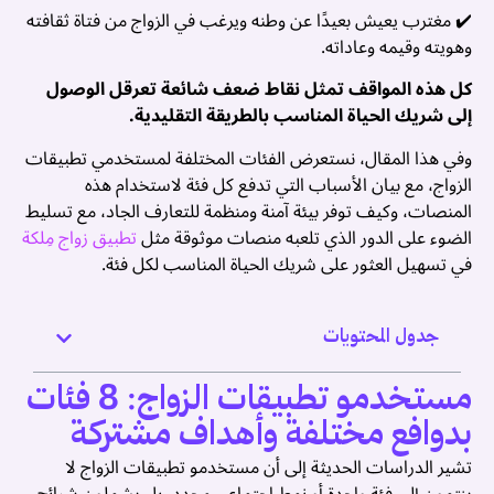
✔️ مغترب يعيش بعيدًا عن وطنه ويرغب في الزواج من فتاة ثقافته
ن
وهويته وقيمه وعاداته.
ر
كل هذه المواقف تمثل نقاط ضعف شائعة تعرقل الوصول
:
إلى شريك الحياة المناسب بالطريقة التقليدية.
د
وفي هذا المقال، نستعرض الفئات المختلفة لمستخدمي تطبيقات
ة
الزواج، مع بيان الأسباب التي تدفع كل فئة لاستخدام هذه
المنصات، وكيف توفر بيئة آمنة ومنظمة للتعارف الجاد، مع تسليط
ج
تطبيق زواج مِلكة
الضوء على الدور الذي تلعبه منصات موثوقة مثل
ص
في تسهيل العثور على شريك الحياة المناسب لكل فئة.
ن
ة
جدول المحتويات
ة
مستخدمو تطبيقات الزواج: 8 فئات
ك
بدوافع مختلفة وأهداف مشتركة
ة
تشير الدراسات الحديثة إلى أن مستخدمو تطبيقات الزواج لا
