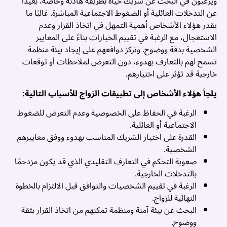
ويرغبون في البحث عن شريك حياة بطريقة هادئة وخاصة، بعيدًا
عن التدخلات العائلية أو الضغوط الاجتماعية المباشرة. غالبًا ما
يقدر هؤلاء الأشخاص أهمية التمهل في اتخاذ القرار وعدم
الاستعجال، مع الرغبة في تقييم الخيارات بناءً على المعايير
الشخصية بدقة ووضوح. وتركز دوافعهم على إيجاد بيئة منظمة
تسمح لهم بالتعارف بهدوء، دون التعرض لملاحظات أو توقعات
خارجية قد تؤثر على اختيارهم.
يلجأ هؤلاء الأشخاص إلى تطبيقات الزواج للأسباب التالية:
الرغبة في الحفاظ على الخصوصية وعدم التعرض للضغوط
الاجتماعية أو العائلية.
القدرة على اختيار الشريك المناسب بهدوء ووفق معاييرهم
الشخصية.
صعوبة التحكم في التعارف التقليدي الذي قد يكون مزدحمًا
بالتدخلات الخارجية.
الرغبة في تقييم الشخصيات والتوافق قبل الالتزام بالخطوة
النهائية للزواج.
البحث عن بيئة آمنة ومنظمة تمكنهم من اتخاذ القرار بثقة
ووضوح.