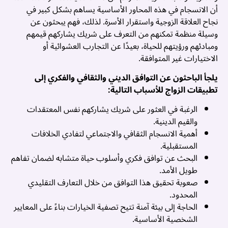
أن الانسجام في هذه المحاور الأساسية يساهم بشكل كبير في
ب
نجاح العلاقة الزوجية واستقرار الأسرة. لذلك، فهم يبحثون عن
م
وسيلة منظمة تمكنهم من التعرف على شريك يشاركهم قيمهم
ومبادئهم ورؤيتهم للحياة، بعيدًا عن التجارب العشوائية أو
م
الاختيارات غير المتوافقة.
ا
إ
يلجأ الباحثون عن التوافق الديني والثقافي والفكري إلى
ا
تطبيقات الزواج للأسباب التالية:
ا
الرغبة في العثور على شريك يشاركهم نفس المعتقدات
ع
والقيم الدينية.
م
أهمية الانسجام الثقافي والاجتماعي لتفادي الخلافات
3
المستقبلية.
أ
البحث عن توافق فكري وأسلوب حياة متشابه لضمان تفاهم
3
طويل الأمد.
أ
صعوبة تحقيق هذا التوافق من خلال التعارف التقليدي
..
المحدود.
الحاجة إلى بيئة آمنة تتيح تصفية الخيارات بناءً على المعايير
الشخصية الأساسية.