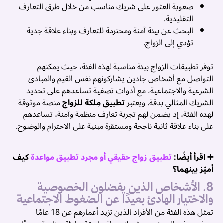
صعوبة العثور على شريك مناسب من خلال طرق التعارف
التقليدية.
البحث عن بيئة آمنة ومحترمة للتعارف وبناء علاقة جدية
تؤدي إلى الزواج.
توفر تطبيقات الزواج بيئة مناسبة لهذه الفئة، حيث يمكنهم
التواصل مع أشخاص جادين يشاركونهم نفس القيم والمبادئ
الشرعية والاجتماعية، مع أدوات تصفية تساعدهم على تحديد
الشريك المثالي بدقة. ويعتبر
تطبيق مِلكة للزواج
منصة موثوقة
لهذه الفئة، إذ يضمن لهم تجربة تعارف منظمة وآمنة، تساعدهم
على بناء علاقة ثانية ناجحة ومستقرة مبنية على الاحترام والوضوح.
➕ اقرأ أيضًا:
تطبيق زواج حقيقي أو مجرد تطبيق مواعدة
كيف
أميّز بينهما؟
8. الأشخاص الذين يفضلون الخصوصية
والاختيار الهادئ بعيدًا عن الضغوط الاجتماعية
تمثل هذه الفئة من الأفراد الذين تزيد أعمارهم عن 18 عامًا