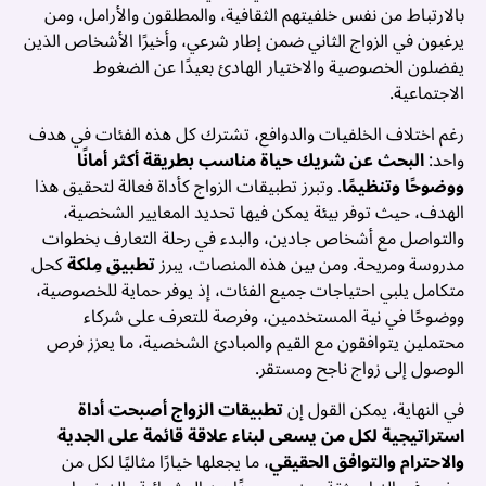
بالارتباط من نفس خلفيتهم الثقافية، والمطلقون والأرامل، ومن
يرغبون في الزواج الثاني ضمن إطار شرعي، وأخيرًا الأشخاص الذين
يفضلون الخصوصية والاختيار الهادئ بعيدًا عن الضغوط
الاجتماعية.
رغم اختلاف الخلفيات والدوافع، تشترك كل هذه الفئات في هدف
واحد:
البحث عن شريك حياة مناسب بطريقة أكثر أمانًا
ووضوحًا وتنظيمًا
. وتبرز تطبيقات الزواج كأداة فعالة لتحقيق هذا
الهدف، حيث توفر بيئة يمكن فيها تحديد المعايير الشخصية،
والتواصل مع أشخاص جادين، والبدء في رحلة التعارف بخطوات
مدروسة ومريحة. ومن بين هذه المنصات، يبرز
تطبيق مِلكة
كحل
متكامل يلبي احتياجات جميع الفئات، إذ يوفر حماية للخصوصية،
ووضوحًا في نية المستخدمين، وفرصة للتعرف على شركاء
محتملين يتوافقون مع القيم والمبادئ الشخصية، ما يعزز فرص
الوصول إلى زواج ناجح ومستقر.
في النهاية، يمكن القول إن
تطبيقات الزواج أصبحت أداة
استراتيجية لكل من يسعى لبناء علاقة قائمة على الجدية
والاحترام والتوافق الحقيقي
، ما يجعلها خيارًا مثاليًا لكل من