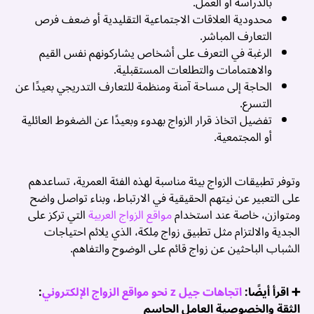
بالدراسة أو العمل.
ق
محدودية العلاقات الاجتماعية التقليدية أو ضعف فرص
التعارف المباشر.

الرغبة في التعرف على أشخاص يشاركونهم نفس القيم
ة
والاهتمامات والتطلعات المستقبلية.
ي
الحاجة إلى مساحة آمنة ومنظمة للتعارف التدريجي بعيدًا عن
ق
التسرع.
ط
تفضيل اتخاذ قرار الزواج بهدوء وبعيدًا عن الضغوط العائلية
ت
أو المجتمعية.
ة
ة
ت
وتوفر تطبيقات الزواج بيئة مناسبة لهذه الفئة العمرية، تساعدهم
ج
على التعبير عن نيتهم الحقيقية في الارتباط، وبناء تواصل واضح
ن
التي تركز على
مواقع الزواج العربية
ومتوازن، خاصة عند استخدام
ث
الجدية والالتزام مثل تطبيق زواج مِلكة، الذي يلائم احتياجات
ن
الشباب الباحثين عن زواج قائم على الوضوح والتفاهم.
ة
ق
:
اتجاهات جيل z نحو مواقع الزواج الإلكتروني
➕ اقرأ أيضًا:
4
الثقة والخصوصية العامل الحاسم
ق