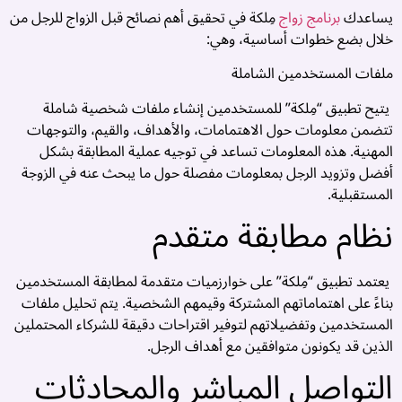
ا
يساعدك
برنامج زواج
مِلكة في تحقيق أهم نصائح قبل الزواج للرجل من
ك
خلال بضع خطوات أساسية، وهي:
ت
م
ملفات المستخدمين الشاملة
ا
يتيح تطبيق “مِلكة” للمستخدمين إنشاء ملفات شخصية شاملة
ا
تتضمن معلومات حول الاهتمامات، والأهداف، والقيم، والتوجهات
ف
المهنية. هذه المعلومات تساعد في توجيه عملية المطابقة بشكل
م
أفضل وتزويد الرجل بمعلومات مفصلة حول ما يبحث عنه في الزوجة
ت
المستقبلية.
و
نظام مطابقة متقدم
ا
ن
..
يعتمد تطبيق “مِلكة” على خوارزميات متقدمة لمطابقة المستخدمين
بناءً على اهتماماتهم المشتركة وقيمهم الشخصية. يتم تحليل ملفات
المستخدمين وتفضيلاتهم لتوفير اقتراحات دقيقة للشركاء المحتملين
الذين قد يكونون متوافقين مع أهداف الرجل.
التواصل المباشر والمحادثات