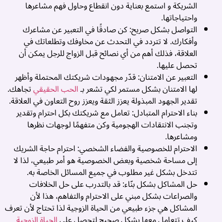
الشريكة و استمع بعناية دون انقطاع وحاول فهم مشاعرها
واحتياجاتها.
التواصل بشكل صريح: كن صادقًا في التعبير عن مشاعرك
وأفكارك. لا تتردد في التحدث عن مخاوفك وتطلعاتك في
العلاقة، فذلك أهم من أي نصائح قبل الزواج للرجل يمكن أن
تحصل عليها.
التعبير عن الامتنان: قدّر مجهودات شريكتك المحتملة وأظهر
لها الامتنان بشكل مستمر لكي تشعر بـ
الحب الحقيقي
تجاهك.
تقدير الجهود المبذولة يعزز الثقة ويعزز روح التعاون في العلاقة.
بناء الاحترام المتبادل: تعامل مع شريكتك بكل احترام وتقدير
وتجنب الانتقادات الهجومية وكن متفهمًا لوجهات نظرها
ومشاعرها.
الاحترام للخصوصية والفضاء الشخصي: احترام حاجة الشريك
ت
إلى مساحة شخصية وبعض الخصوصية هو أمر طبيعي، لذا لا
تتدخل بشكل غير مطلوب في جميع المسائل الخاصة به.
ز
حل المشاكل بشكل بنّاء: قد بالتدرب على حل الخلافات
ب
والصراعات بشكل مبني على الاحترام والتفاهم، هذا لأن
ا
المشاكل هي جزء طبيعي من الحياة الزوجية لذا تحتاج لأن تعرف
كيف تتعامل معها بشكل صحيح لتحصل على
الحياة الزوجية