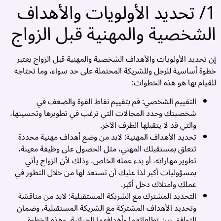
1/ تحديد الأولويات والأهداف
ر
:
الشخصية والمهنية قبل الزواج
د
ة
إن تحديد الأولويات والأهداف الشخصية والمهنية قبل الزواج يعتبر
خطوة أساسية للرجل وللشريكة المحتملة على حد سواء، وما تحتاجه
ج
للقيام بها هو هذه الخطوات:
ص
التقييم الشخصي: قم بتقييم نقاط القوة والضعف في
ن
شخصيتك وحدد المجالات التي ترغب في تطويرها وتحسينها،
ة
والتي قد لا يتقبلها الطرف الآخر.
تحديد الأهداف المهنية: لابد من وضع أهداف مهنية محددة
ة
تتعلق بمستقبلك المهني، مثل الحصول على وظيفة معينة،
ك
تطوير مهاراته، أو بدء عمله الخاص، وذلك لأن الزواج يأتي
بمسؤوليات أكبر لذا عليك أن تستعد لها من خلال التطور في
ة
عملك وامتلاك دخل أكبر.
التحديد المشترك مع الشريكة المستقبلية: لابد من مناقشة

وتحديد الأهداف المشتركة مع الشريكة المستقبلية، وضمان
ن
التوافق بين تطلعاتهما وأهدافهما الحياتية، وهذه الخطوة