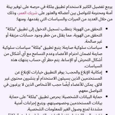
و
يرجع تفضيل الكثير لاستخدام تطبيق مِلكة في حرصه على توفير بيئة
..
آمنة ومحترمة للتواصل بين أعضائه والعثور على
شريك العمر
، وذلك
من خلال العديد من الميزات والسياسات التي يقدمها، ومنها:
التحقق من الهوية: يتطلب تسجيل الدخول إلى تطبيق “مِلكة”
التحقق من الهوية، مما يقلل من خطر وجود حسابات مزيفة أو
غير صالحة.
سياسات سلوكية صارمة: يتبع تطبيق “مِلكة” سياسات سلوكية
صارمة لضمان احترام الأعضاء وعدم التسامح مع أي أشكال من
أشكال التحرش أو الإساءة. يتم حظر أي حساب ينتهك هذه
السياسات.
إمكانية الإبلاغ والحجب: يوفر التطبيق خيارات للإبلاغ عن
المستخدمين الذين يسيئون الاستخدام أو ينشرون محتوى غير
لائق. يمكن للأعضاء أيضًا حجب الأشخاص الذين لا يرغبون في
التواصل معهم.
ب
حماية البيانات الشخصية: يحرص تطبيق “مِلكة” على حماية
بيانات المستخدمين وخصوصيتهم، ويتبع إجراءات أمنية
م
مشددة لمنع وصول الغير للمعلومات الشخصية.