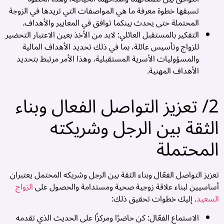
و
تسبقها خطوة معرفة ما هي المواصفات التي تريدها في الزوجة
ف
المحتملة حتى يحدث بينكما توافق في المعايير والأهداف.
م
التفكير بالمستقبل العائلي: لابد من الأخذ بعين الاعتبار التحضير
و
للزواج وتأسيس عائلة، بما في ذلك تحديد الأهداف المالية
ت
والمسؤوليات الأسرية المستقبلية، وهذا الأمر مرتبط بتحديد
ز
الأهداف المهنية.
آ
و
2/ تعزيز التواصل الفعال وبناء
م
أ
الثقة بين الرجل وشريكته
م
ز
المحتملة
ب
ا
ا
تعزيز التواصل الفعّال وبناء الثقة بين الرجل وشريكه المحتمل يعتبران
و
أساسيين لبناء علاقة زوجية صحية ومستدامة والحصول على
الزواج
ا
السعيد
. إليك خطوات تحقيق ذلك:
م
الاستماع الفعّال: كن حاضرًا ومركزًا على الحديث الذي تقدمه
..