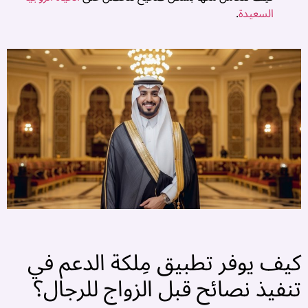
ك
السعيدة
.
ت
م
ا
ا
ف
م
👧
ا
ا
ف
م
كيف يوفر تطبيق مِلكة الدعم في
ت
تنفيذ نصائح قبل الزواج للرجال؟
ز
ب