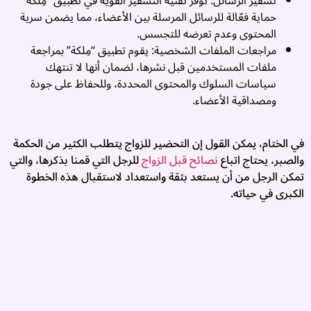
تشفير الرسائل: توفر تقنية التشفير القوية في تطبيق “مِلكة”
حماية فعّالة للرسائل المرسلة بين الأعضاء، مما يضمن سرية
م
المحتوى وعدم تعرضه للتجسس.
ا
مراجعات الملفات الشخصية: يقوم تطبيق “مِلكة” بمراجعة
إ
ملفات المستخدمين قبل نشرها، لضمان أنها لا تنتهك
سياسات السلوك والمحتوى المحددة، وللحفاظ على جودة
ا
ومصداقية الأعضاء.
ا
ع
في الختام، يمكن القول إن التحضير للزواج يتطلب الكثير من الحكمة
والصبر، يحتاج اتباع
نصائح قبل الزواج
للرجل التي قمنا بذكرها، والتي
م
تمكن الرجل من أن يستعد بثقة واستعداد لاستقبال هذه الخطوة
الكبرى في حياته.
️
م
م
ع
ت
ا
ب