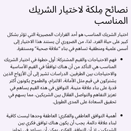
نصائح مِلكة لاختيار الشريك
ش
ا
المناسب
و
..
اختيار الشريك المناسب هو أحد القرارات المصيرية التي تؤثر بشكل
كبير على حياة الفرد. لذا، من الضروري أن يستند هذا الاختيار إلى
أسس علمية ومنطقية تساهم في بناء “علاقة صحية” ومستقرة.
فهم الاحتياجات والقيم المشتركة: أول خطوة في اختيار الشريك
المناسب هي التأكد من أن هناك توافقًا في القيم الأساسية
والاحتياجات بين الطرفين. الدراسات تشير إلى أن الأزواج الذين
يشتركون في قيم مثل الأمانة، الالتزام، والطموح يكونون أكثر
قدرة على بناء علاقة متينة. التوافق في هذه القيم يساهم في
تعزيز التفاهم والتواصل الفعّال بين الشريكين، مما يسهم في
تحقيق السعادة على المدى الطويل.
أهمية التوافق العاطفي والفكري: العاطفة وحدها ليست كافية
ب
لبناء علاقة دائمة. يجب أن يكون هناك توافق فكري بين
الشريكين، إذ أن التوافق الفكري يمكن أن يساعد في تجاوز