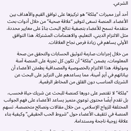
الشرعي.
أحد أبرز مميزات “مِلكة” هو تركيزها على توافق القيم والأهداف بين
الأعضاء. المنصة تسعى لتوفير “علاقة صحية” من خلال أدوات بحث
متقدمة تسمح للأعضاء بتصفية نتائج البحث بناءً على معايير محددة،
مثل الالتزام الديني، التعليم، والاهتمامات المشتركة. هذا التوافق
الأولي يساهم في زيادة فرص نجاح العلاقات.
من خلال إجراءات صارمة لتوثيق الحسابات والتحقق من صحة
المعلومات، يضمن “مِلكة” أن تكون كل تجربة على المنصة آمنة
وموثوقة. هذا الالتزام بالخصوصية والمصداقية يطمئن الأعضاء أن
بياناتهم في أيدٍ أمينة، مما يساعدهم على التركيز على البحث عن
الشريك المناسب دون القلق من المخاطر الرقمية.
“مِلكة” لا تقتصر على دورها كمنصة للبحث عن شريك حياة فحسب،
بل تقدم أيضًا محتوى توعوي متميز يساعد الأعضاء على فهم الجوانب
المختلفة للزواج الإسلامي. من خلال مقالات ونصائح متخصصة، تسهم
المنصة في تثقيف الأعضاء حول “شروط الحب الحقيقي” وكيفية بناء
علاقة زوجية ناجحة ومستدامة.