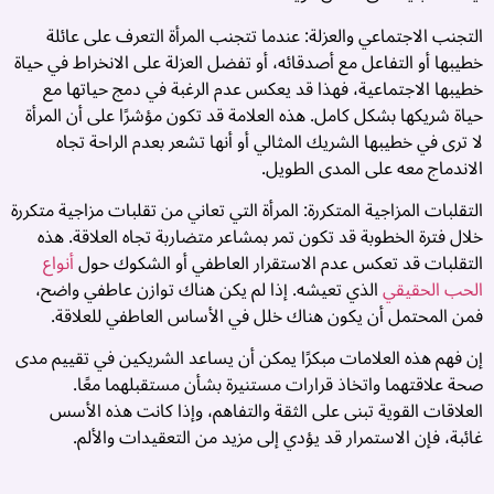
ق
التجنب الاجتماعي والعزلة: عندما تتجنب المرأة التعرف على عائلة
خطيبها أو التفاعل مع أصدقائه، أو تفضل العزلة على الانخراط في حياة

خطيبها الاجتماعية، فهذا قد يعكس عدم الرغبة في دمج حياتها مع
ة
حياة شريكها بشكل كامل. هذه العلامة قد تكون مؤشرًا على أن المرأة
ي
لا ترى في خطيبها الشريك المثالي أو أنها تشعر بعدم الراحة تجاه
ق
الاندماج معه على المدى الطويل.
ط
ت
التقلبات المزاجية المتكررة: المرأة التي تعاني من تقلبات مزاجية متكررة
ة
خلال فترة الخطوبة قد تكون تمر بمشاعر متضاربة تجاه العلاقة. هذه
ة
أنواع
التقلبات قد تعكس عدم الاستقرار العاطفي أو الشكوك حول
ت
الذي تعيشه. إذا لم يكن هناك توازن عاطفي واضح،
الحب الحقيقي
ج
فمن المحتمل أن يكون هناك خلل في الأساس العاطفي للعلاقة.
ن
إن فهم هذه العلامات مبكرًا يمكن أن يساعد الشريكين في تقييم مدى
ث
صحة علاقتهما واتخاذ قرارات مستنيرة بشأن مستقبلهما معًا.
ن
العلاقات القوية تبنى على الثقة والتفاهم، وإذا كانت هذه الأسس
ة
غائبة، فإن الاستمرار قد يؤدي إلى مزيد من التعقيدات والألم.
ق
4
ق