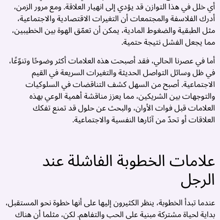
أي خلل في هذا التوازن قد يؤدي إلى انهيار العلاقة. ومع مرور الزمن،
ن
أدرك الفلاسفة والمجتمعات أن التغيرات الاقتصادية والاجتماعية،
ر
مثل الطبقية والضغوط المادية، يمكن أن تعمّق الهوة بين الخطيبين،
مما يجعل الفشل نتيجة حتمية.
:
أما في عصرنا الحالي، فقد أصبحت هذه العلامات أكثر وضوحًا وتنوّعًا،
د
في ظل وسائل التواصل الحديثة والتغيرات السريعة في القيم
ة
الاجتماعية. أصبح من السهل كشف التناقضات في السلوكيات
ج
والتوجهات بين الشريكين، مما يعزز مناقشة أهمية الوعي بهذه
العلامات قبل فوات الأوان، والبحث عن حلول قد تمنع تفكك
ص
العلاقات أو تحدّ من آثارها النفسية والاجتماعية.
ن
ة
علامات الخطوبة الفاشلة عند
ة
الرجل
ك
ة
عندما تبدأ الخطوبة، ينظر الكثيرون إليها على أنها خطوة نحو المستقبل،
بداية لحياة مشتركة مبنية على الحب والتفاهم. لكن، مثلما أن هناك
