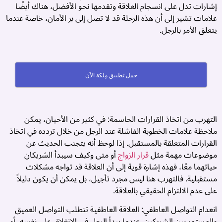
إشارات تدل على انسجام العلاقة وتقدمها نحو الأفضل، هناك أيضًا
ا
علامات تشير إلى أن هذه الرحلة قد لا تصل إلى بر الأمان، خاصة عندما
و
يتعلق الأمر بالرجل.
ف
م
و
ت
حمل تطبيق مِلكة الآن
ز
آ
و
التهرب من اتخاذ القرارات الحاسمة: في كثير من الأحيان، يمكن
م
ملاحظة علامات الخطوبة الفاشلة عند الرجل من خلال تردده في اتخاذ
أ
القرارات المتعلقة بالمستقبل. إذا لوحظ أنه يتجنب الحديث عن
م
موضوعات مهمة مثل
قرار الزواج
أو متى وكيف سيبدأ الشريكان
ز
حياتهما معًا، فهذه إشارة قوية إلى أن العلاقة قد تواجه مشكلات
ب
مستقبلية. فالتهرب هنا ليس مجرد تأجيل، بل يمكن أن يكون دليلاً
ا
على عدم الالتزام الحقيقي بالعلاقة.
ا
و
انعدام التواصل العاطفي: العلاقة العاطفية تتطلب التواصل العميق
ا
والمستمر بين الشريكين. عندما يبدأ الرجل في الانغلاق على نفسه، أو