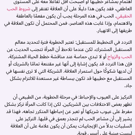
اهتمام بمشاعر خطيبها أو أصبحت أقل تفاعلاً معه على المستوى
العاطفي، فقد يكون هذا دليلًا على أن العلاقة تفتقر إلى
شروط الحب
الحقيقي
. الحب في هذه المرحلة يجب أن يكون مفعمًا بالعاطفة
والاهتمام، وإذا غابت هذه العناصر، فمن المحتمل أن تكون العلاقة في
طريقها إلى الانهيار.
التردد في التخطيط للمستقبل: تعتبر الخطوبة فترة لتحديد معالم
المستقبل المشترك. لكن عندما تلاحظ أن المرأة تتجنب الحديث عن
الحب والزواج
أو لا تبدي حماسة عند مناقشة خطط الحياة المشتركة،
فإن هذا التردد قد يكون إشارة إلى أنها غير مقتنعة تمامًا بالشريك أو
م
أن لديها شكوكًا حول استمرار العلاقة. الشريكة التي لا ترى نفسها في
م
المستقبل مع خطيبها قد تكون ببساطة غير مستعدة للالتزام بشكل
جاد.
ا
م
التركيز على العيوب والإحباط: في مرحلة الخطوبة، من الطبيعي أن
تظهر بعض الاختلافات بين الشريكين. لكن إذا كانت المرأة تركز بشكل
ح
مفرط على عيوب شريكها أو تعبر عن إحباطها المتكرر تجاهه، فهذا قد
ا
يشير إلى أن مشاعر الحب لم تتجذر بعمق في قلبها. التركيز على
السلبيات بدلاً من الإيجابيات يمكن أن يكون علامة على أن العلاقة
و
ليست مبنية على أسس قوية.