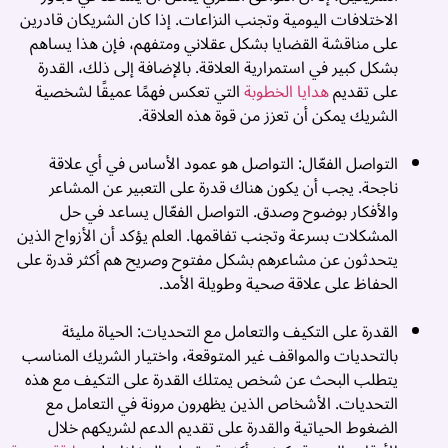
م
الاختلافات اليومية وتجنب النزاعات. إذا كان الشريكان قادرين
على مناقشة القضايا بشكل عقلاني ومتفهم، فإن هذا يساهم
بشكل كبير في استمرارية العلاقة. بالإضافة إلى ذلك، القدرة
م
على تقديم
هدايا الخطوبة
التي تعكس فهمًا عميقًا لشخصية
ا
الشريك يمكن أن تعزز من قوة هذه العلاقة.
إ
التواصل الفعّال: التواصل هو عمود الأساس في أي علاقة
ا
ناجحة. يجب أن يكون هناك قدرة على التعبير عن المشاعر
ا
والأفكار بوضوح وصدق. التواصل الفعّال يساعد في حل
المشكلات بسرعة وتجنب تفاقمها. العلم يؤكد أن الأزواج الذين
ع
يتحدثون عن مشاعرهم بشكل مفتوح وصريح هم أكثر قدرة على
م
الحفاظ على علاقة صحية وطويلة الأمد.
️
القدرة على التكيف والتعامل مع التحديات: الحياة مليئة
م
بالتحديات والمواقف غير المتوقعة، واختيار الشريك المناسب
م
يتطلب البحث عن شخص يمتلك القدرة على التكيف مع هذه
ع
التحديات. الأشخاص الذين يظهرون مرونة في التعامل مع
ت
الضغوط الحياتية والقدرة على تقديم الدعم لشريكهم خلال
ا