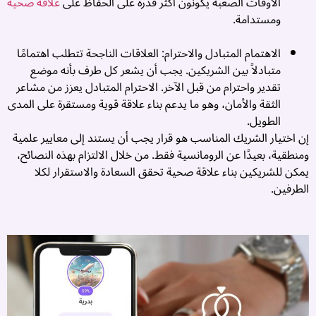
الأوقات الصعبة يكونون أكثر قدرة على الحفاظ على
علاقة صحية
ب
ومستدامة.
م
الاهتمام المتبادل والاحترام: العلاقات الناجحة تتطلب اهتمامًا
م
متبادلاً بين الشريكين. يجب أن يشعر كل طرف بأنه موضع
ا
تقدير واحترام من قبل الآخر. الاحترام المتبادل يعزز من مشاعر
إ
الثقة والأمان، وهو ما يدعم بناء علاقة قوية ومستقرة على المدى
ا
الطويل.
ا
إن اختيار الشريك المناسب هو قرار يجب أن يستند إلى معايير علمية
ع
ومنطقية، بعيدًا عن الرومانسية فقط. من خلال الالتزام بهذه النصائح،
م
يمكن للشريكين بناء علاقة صحية تحقق السعادة والاستقرار لكلا
3
الطرفين.
أ
3
أ
..