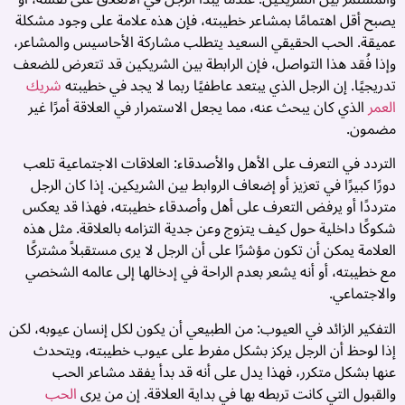
م
يصبح أقل اهتمامًا بمشاعر خطيبته، فإن هذه علامة على وجود مشكلة
..
عميقة. الحب الحقيقي السعيد يتطلب مشاركة الأحاسيس والمشاعر،
وإذا فُقد هذا التواصل، فإن الرابطة بين الشريكين قد تتعرض للضعف
تدريجيًا. إن الرجل الذي يبتعد عاطفيًا ربما لا يجد في خطيبته
شريك
العمر
الذي كان يبحث عنه، مما يجعل الاستمرار في العلاقة أمرًا غير
مضمون.
التردد في التعرف على الأهل والأصدقاء: العلاقات الاجتماعية تلعب
دورًا كبيرًا في تعزيز أو إضعاف الروابط بين الشريكين. إذا كان الرجل
مترددًا أو يرفض التعرف على أهل وأصدقاء خطيبته، فهذا قد يعكس
شكوكًا داخلية حول كيف يتزوج وعن جدية التزامه بالعلاقة. مثل هذه
العلامة يمكن أن تكون مؤشرًا على أن الرجل لا يرى مستقبلاً مشتركًا
مع خطيبته، أو أنه يشعر بعدم الراحة في إدخالها إلى عالمه الشخصي
والاجتماعي.
ت
التفكير الزائد في العيوب: من الطبيعي أن يكون لكل إنسان عيوبه، لكن
إذا لوحظ أن الرجل يركز بشكل مفرط على عيوب خطيبته، ويتحدث
ز
عنها بشكل متكرر، فهذا يدل على أنه قد بدأ يفقد مشاعر الحب
ب
والقبول التي كانت تربطه بها في بداية العلاقة. إن من يرى
الحب