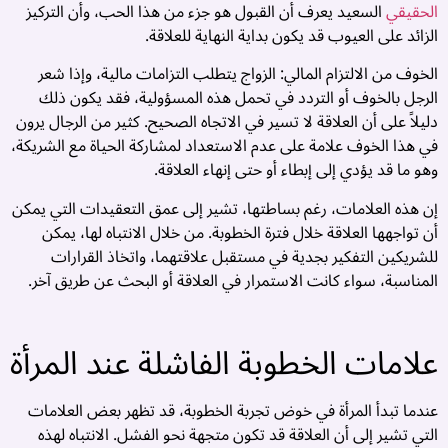
الحقيقي
السعيد يعرف أن القبول هو جزء من هذا الحب، وأن التركيز
ا
الزائد على العيوب قد يكون بداية النهاية للعلاقة.
ك
الخوف من الالتزام المالي: الزواج يتطلب التزامات مالية، وإذا شعر
ت
الرجل بالخوف أو التردد في تحمل هذه المسؤولية، فقد يكون ذلك
م
دليلاً على أن العلاقة لا تسير في الاتجاه الصحيح. كثير من الرجال يرون
في هذا الخوف علامة على عدم الاستعداد لمشاركة الحياة مع الشريكة،
ا
وهو ما قد يؤدي إلى إبطاء أو حتى إنهاء العلاقة.
ا
إن هذه العلامات، رغم بساطتها، تشير إلى عمق التعقيدات التي يمكن
ف
أن تواجهها العلاقة خلال فترة الخطوبة. من خلال الانتباه لها، يمكن
م
للشريكين التفكير بجدية في مستقبل علاقتهما، واتخاذ القرارات
المناسبة، سواء كانت الاستمرار في العلاقة أو البحث عن طريق آخر.
👧
ا
علامات الخطوبة الفاشلة عند المرأة
ا
ف
م
عندما تبدأ المرأة في خوض تجربة الخطوبة، قد تظهر بعض العلامات
ت
التي تشير إلى أن العلاقة قد تكون متجهة نحو الفشل. الانتباه لهذه
ز